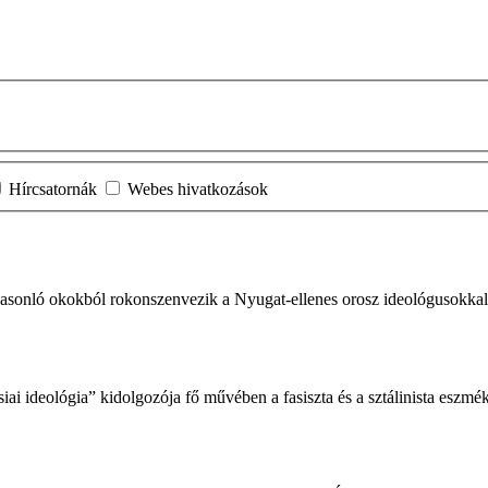
Hírcsatornák
Webes hivatkozások
al hasonló okokból rokonszenvezik a Nyugat-ellenes orosz ideológusokk
siai ideológia” kidolgozója fő művében a fasiszta és a sztálinista eszm