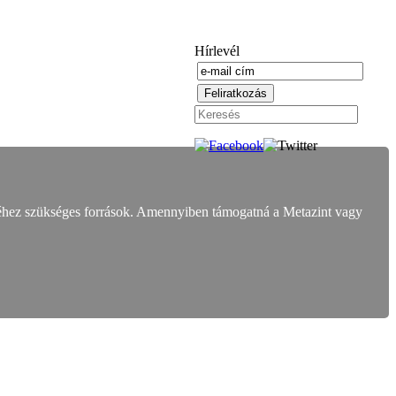
Hírlevél
éhez szükséges források. Amennyiben támogatná a Metazint vagy