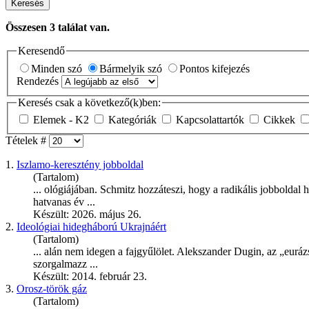
Keresés
Összesen
3
találat van.
Keresendő
Minden szó
Bármelyik szó
Pontos kifejezés
Rendezés
Keresés csak a következő(k)ben:
Elemek - K2
Kategóriák
Kapcsolattartók
Cikkek
Tételek #
1.
Iszlamo-keresztény jobboldal
(Tartalom)
... ológiájában. Schmitz hozzáteszi, hogy a radikális jobbold
hatvanas év ...
Készült: 2026. május 26.
2.
Ideológiai hidegháború Ukrajnáért
(Tartalom)
... alán nem idegen a fajgyűlölet. Alekszander
Dugin
, az „euráz
szorgalmazz ...
Készült: 2014. február 23.
3.
Orosz-török gáz
(Tartalom)