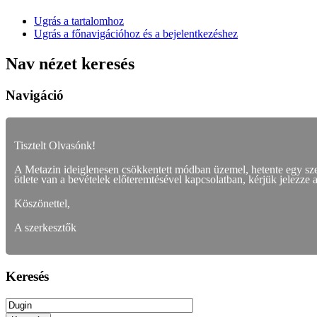
Ugrás a tartalomhoz
Ugrás a főnavigációhoz és a bejelentkezéshez
Nav nézet keresés
Navigáció
Tisztelt Olvasónk!
A Metazin ideiglenesen csökkentett módban üzemel, hetente egy s
ötlete van a bevételek előteremtésével kapcsolatban, kérjük jelezze 
Köszönettel,
A szerkesztők
Keresés