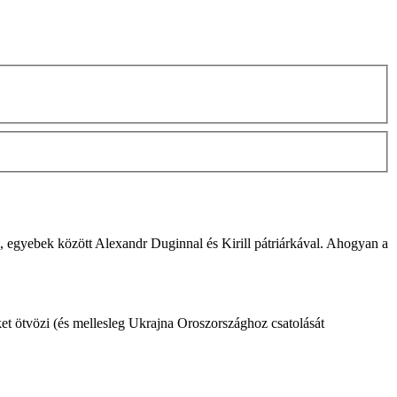
al, egyebek között Alexandr
Dugin
nal és Kirill pátriárkával. Ahogyan a
éket ötvözi (és mellesleg Ukrajna Oroszországhoz csatolását