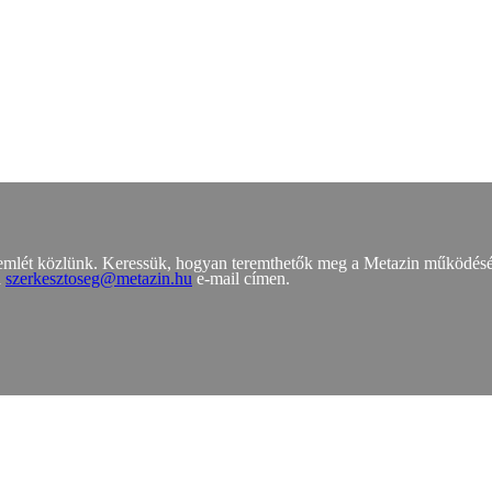
zemlét közlünk. Keressük, hogyan teremthetők meg a Metazin működés
a
szerkesztoseg@metazin.hu
e-mail címen.