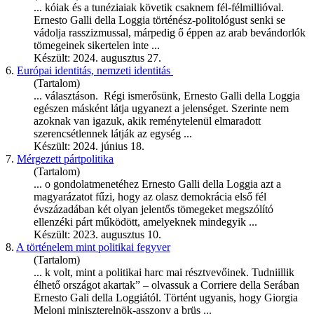
... kóiak és a tunéziaiak követik csaknem fél-félmillióval.
Ernesto
Galli della Loggia történész-politológust senki se
vádolja rasszizmussal, márpedig ő éppen az arab bevándorlók
tömegeinek sikertelen inte ...
Készült: 2024. augusztus 27.
6.
Európai identitás, nemzeti identitás
(Tartalom)
... választáson. Régi ismerősünk,
Ernesto
Galli della Loggia
egészen másként látja ugyanezt a jelenséget. Szerinte nem
azoknak van igazuk, akik reménytelenül elmaradott
szerencsétlennek látják az egység ...
Készült: 2024. június 18.
7.
Mérgezett pártpolitika
(Tartalom)
... o gondolatmenetéhez
Ernesto
Galli della Loggia azt a
magyarázatot fűzi, hogy az olasz demokrácia első fél
évszázadában két olyan jelentős tömegeket megszólító
ellenzéki párt működött, amelyeknek mindegyik ...
Készült: 2023. augusztus 10.
8.
A történelem mint politikai fegyver
(Tartalom)
... k volt, mint a politikai harc mai résztvevőinek. Tudniillik
élhető országot akartak” – olvassuk a Corriere della Serában
Ernesto
Gali della Loggiától. Történt ugyanis, hogy Giorgia
Meloni miniszterelnök-asszony a brüs ...