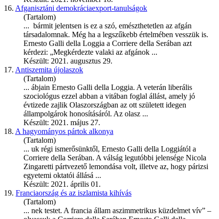
16.
Afganisztáni demokráciaexport-tanulságok
(Tartalom)
... bármit jelentsen is ez a szó, emészthetetlen az afgán
társadalomnak. Még ha a legszűkebb értelmében vesszük is.
Ernesto
Galli della Loggia a Corriere della Serában azt
kérdezi: „Megkérdezte valaki az afgánok ...
Készült: 2021. augusztus 29.
17.
Antiszemita újolaszok
(Tartalom)
... ábjain
Ernesto
Galli della Loggia. A veterán liberális
szociológus ezzel abban a vitában foglal állást, amely jó
évtizede zajlik Olaszországban az ott született idegen
állampolgárok honosításáról. Az olasz ...
Készült: 2021. május 27.
18.
A hagyományos pártok alkonya
(Tartalom)
... uk régi ismerősünktől,
Ernesto
Galli della Loggiától a
Corriere della Serában. A válság legutóbbi jelensége Nicola
Zingaretti pártvezető lemondása volt, illetve az, hogy párizsi
egyetemi oktatói állásá ...
Készült: 2021. április 01.
19.
Franciaország és az iszlamista kihívás
(Tartalom)
... nek testet. A francia állam aszimmetrikus küzdelmet vív” –