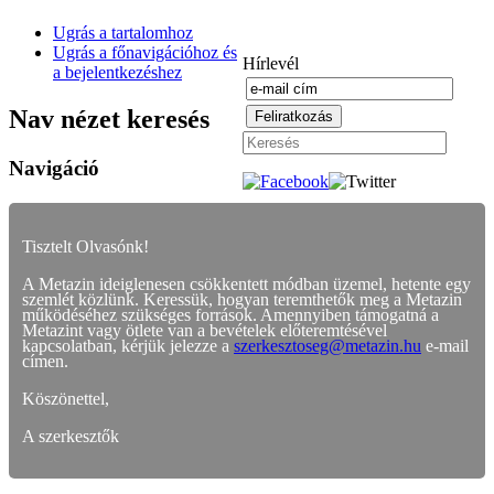
Ugrás a tartalomhoz
Ugrás a főnavigációhoz és
Hírlevél
a bejelentkezéshez
Nav nézet keresés
Navigáció
Tisztelt Olvasónk!
A Metazin ideiglenesen csökkentett módban üzemel, hetente egy
szemlét közlünk. Keressük, hogyan teremthetők meg a Metazin
működéséhez szükséges források. Amennyiben támogatná a
Metazint vagy ötlete van a bevételek előteremtésével
kapcsolatban, kérjük jelezze a
szerkesztoseg@metazin.hu
e-mail
címen.
Köszönettel,
A szerkesztők