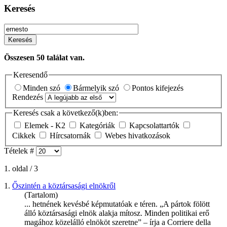
Keresés
Keresés
Összesen
50
találat van.
Keresendő
Minden szó
Bármelyik szó
Pontos kifejezés
Rendezés
Keresés csak a következő(k)ben:
Elemek - K2
Kategóriák
Kapcsolattartók
Cikkek
Hírcsatornák
Webes hivatkozások
Tételek #
1. oldal / 3
1.
Őszintén a köztársasági elnökről
(Tartalom)
... hetnének kevésbé képmutatóak e téren. „A pártok fölött
álló köztársasági elnök alakja mítosz. Minden politikai erő
magához közelálló elnököt szeretne” – írja a Corriere della