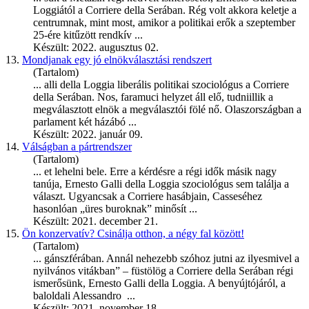
Loggiától a Corriere della Serában. Rég volt akkora keletje a
centrumnak, mint most, amikor a politikai erők a szeptember
25-ére kitűzött rendkív ...
Készült: 2022. augusztus 02.
13.
Mondjanak egy jó elnökválasztási rendszert
(Tartalom)
... alli della Loggia liberális politikai szociológus a Corriere
della Serában. Nos, faramuci helyzet áll elő, tudniillik a
megválasztott elnök a megválasztói fölé nő. Olaszországban a
parlament két házábó ...
Készült: 2022. január 09.
14.
Válságban a pártrendszer
(Tartalom)
... et lehelni bele. Erre a kérdésre a régi idők másik nagy
tanúja,
Ernesto
Galli della Loggia szociológus sem találja a
választ. Ugyancsak a Corriere hasábjain, Casseséhez
hasonlóan „üres buroknak” minősít ...
Készült: 2021. december 21.
15.
Ön konzervatív? Csinálja otthon, a négy fal között!
(Tartalom)
... gánszférában. Annál nehezebb szóhoz jutni az ilyesmivel a
nyilvános vitákban” – füstölög a Corriere della Serában régi
ismerősünk,
Ernesto
Galli della Loggia. A benyújtójáról, a
baloldali Alessandro ...
Készült: 2021. november 18.