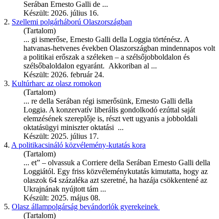
Serában
Ernesto
Galli de ...
Készült: 2026. július 16.
2.
Szellemi polgárháború Olaszországban
(Tartalom)
... gi ismerőse,
Ernesto
Galli della Loggia történész. A
hatvanas-hetvenes években Olaszországban mindennapos volt
a politikai erőszak a széleken – a szélsőjobboldalon és
szélsőbaloldalon egyaránt. Akkoriban al ...
Készült: 2026. február 24.
3.
Kultúrharc az olasz romokon
(Tartalom)
... re della Serában régi ismerősünk,
Ernesto
Galli della
Loggia. A konzervatív liberális gondolkodó ezúttal saját
elemzésének szereplője is, részt vett ugyanis a jobboldali
oktatásügyi miniszter oktatási ...
Készült: 2025. július 17.
4.
A politikacsináló közvélemény-kutatás kora
(Tartalom)
... et” – olvassuk a Corriere della Serában
Ernesto
Galli della
Loggiától. Egy friss közvéleménykutatás kimutatta, hogy az
olaszok 64 százaléka azt szeretné, ha hazája csökkentené az
Ukrajnának nyújtott tám ...
Készült: 2025. május 08.
5.
Olasz állampolgárság bevándorlók gyerekeinek
(Tartalom)