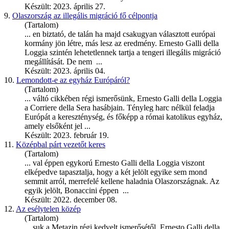
Készült: 2023. április 27.
9.
Olaszország az illegális migráció fő célpontja
(Tartalom)
... en biztató, de talán ha majd csakugyan választott európai
kormány jön létre, más lesz az eredmény.
Ernesto
Galli della
Loggia szintén lehetetlennek tartja a tengeri illegális migráció
megállítását. De nem ...
Készült: 2023. április 04.
10.
Lemondott-e az egyház Európáról?
(Tartalom)
... váltó cikkében régi ismerősünk,
Ernesto
Galli della Loggia
a Corriere della Sera hasábjain. Tényleg harc nélkül feladja
Európát a kereszténység, és főképp a római katolikus egyház,
amely elsőként jel ...
Készült: 2023. február 19.
11.
Középbal párt vezetőt keres
(Tartalom)
... val éppen egykorú
Ernesto
Galli della Loggia viszont
elképedve tapasztalja, hogy a két jelölt egyike sem mond
semmit arról, merrefelé kellene haladnia Olaszországnak. Az
egyik jelölt, Bonaccini éppen ...
Készült: 2022. december 08.
12.
Az esélytelen közép
(Tartalom)
... suk a Metazin régi kedvelt ismerősétől,
Ernesto
Galli della