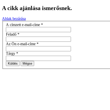
A cikk ajánlása ismerősnek.
Ablak bezárása
A címzett e-mail-címe
*
Feladó
*
Az Ön e-mail-címe
*
Tárgy
*
Küldés
Mégse