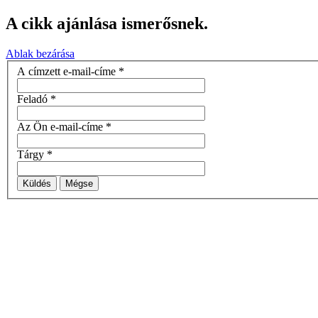
A cikk ajánlása ismerősnek.
Ablak bezárása
A címzett e-mail-címe
*
Feladó
*
Az Ön e-mail-címe
*
Tárgy
*
Küldés
Mégse