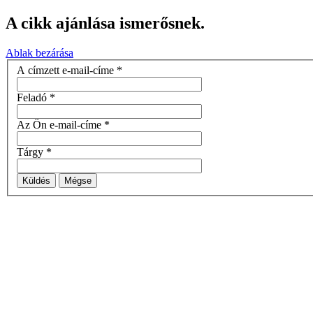
A cikk ajánlása ismerősnek.
Ablak bezárása
A címzett e-mail-címe
*
Feladó
*
Az Ön e-mail-címe
*
Tárgy
*
Küldés
Mégse