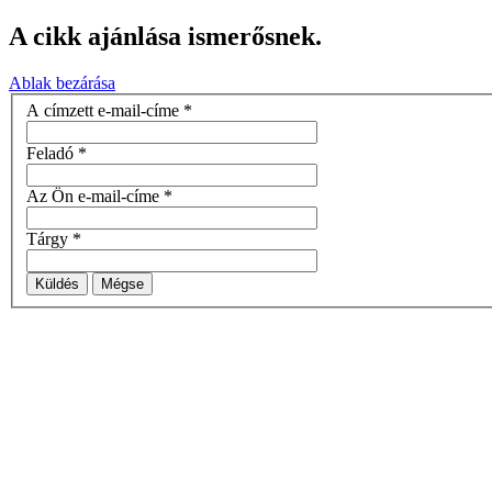
A cikk ajánlása ismerősnek.
Ablak bezárása
A címzett e-mail-címe
*
Feladó
*
Az Ön e-mail-címe
*
Tárgy
*
Küldés
Mégse