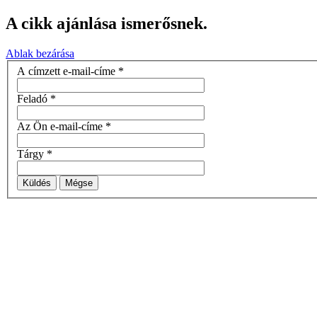
A cikk ajánlása ismerősnek.
Ablak bezárása
A címzett e-mail-címe
*
Feladó
*
Az Ön e-mail-címe
*
Tárgy
*
Küldés
Mégse