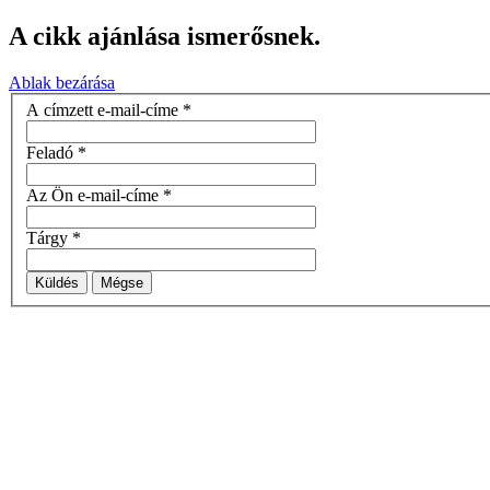
A cikk ajánlása ismerősnek.
Ablak bezárása
A címzett e-mail-címe
*
Feladó
*
Az Ön e-mail-címe
*
Tárgy
*
Küldés
Mégse