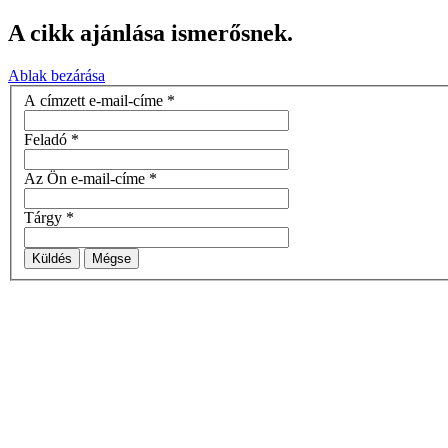
A cikk ajánlása ismerősnek.
Ablak bezárása
A címzett e-mail-címe
*
Feladó
*
Az Ön e-mail-címe
*
Tárgy
*
Küldés
Mégse