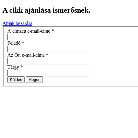
A cikk ajánlása ismerősnek.
Ablak bezárása
A címzett e-mail-címe
*
Feladó
*
Az Ön e-mail-címe
*
Tárgy
*
Küldés
Mégse