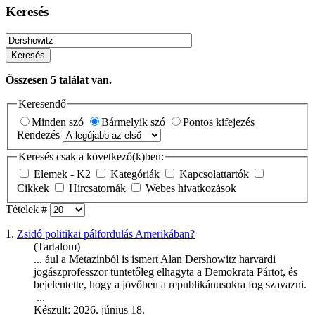
Keresés
Keresés
Összesen
5
találat van.
Keresendő
Minden szó
Bármelyik szó
Pontos kifejezés
Rendezés
Keresés csak a következő(k)ben:
Elemek - K2
Kategóriák
Kapcsolattartók
Cikkek
Hírcsatornák
Webes hivatkozások
Tételek #
1.
Zsidó politikai pálfordulás Amerikában?
(Tartalom)
... ául a Metazinból is ismert Alan
Dershowitz
harvardi
jogászprofesszor tüntetőleg elhagyta a Demokrata Pártot, és
bejelentette, hogy a jövőben a republikánusokra fog szavazni.
...
Készült: 2026. június 18.