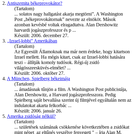
2.
Antiszemita békeprovokátor?
(Tartalom)
... solatos nagy hallgatást akarja megtörni”. A Washington
Post „békeprovokátornak” nevezte az elnököt. Mások
azonban kevésbé voltak elragadtatva. Alan
Dershowitz
harvardi jogászprofesszor és p ...
Készült: 2006. december 27.
3.
„Izrael-lobbi” Amerikában
(Tartalom)
Az Egyesült Államoknak ma már nem érdeke, hogy kitartson
Izrael mellett. Ha mégis kitart, csak az Izrael-lobbi hatására
teszi – állítják komoly tudósok. Régi-új zsidó
világösszeesküvés-elmélet? ...
Készült: 2006. október 27.
4.
A München, Spielberg békeimája
(Tartalom)
... ámadásnak tűnjön a film. A Washington Post publicistája,
Alan
Dershowitz
, a Harvard jogászprofesszora. Pedig
Spielberg saját bevallása szerint új filmjével egyáltalán nem az
indulatokat akarta felkorbác ...
Készült: 2006. január 26.
5.
Amerika zsidóság nélkül?
(Tartalom)
... születések számának csökkenése következtében a zsidókat
mint népet az eltűnés veszélye fenyegeti " – írja Alan M.