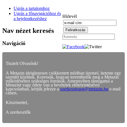
Ugrás a tartalomhoz
Ugrás a főnavigációhoz és
Hírlevél
a bejelentkezéshez
Nav nézet keresés
Navigáció
Tisztelt Olvasónk!
A Metazin ideiglenesen csökkentett módban üzemel, hetente egy
szemlét közlünk. Keressük, hogyan teremthetők meg a Metazin
működéséhez szükséges források. Amennyiben támogatná a
Metazint vagy ötlete van a bevételek előteremtésével
kapcsolatban, kérjük jelezze a
szerkesztoseg@metazin.hu
e-mail
címen.
Köszönettel,
A szerkesztők