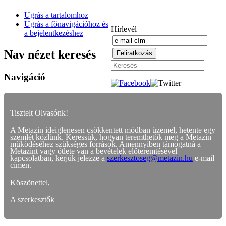
Ugrás a tartalomhoz
Ugrás a főnavigációhoz és
Hírlevél
a bejelentkezéshez
Nav nézet keresés
Navigáció
Tisztelt Olvasónk!
A Metazin ideiglenesen csökkentett módban üzemel, hetente egy
szemlét közlünk. Keressük, hogyan teremthetők meg a Metazin
működéséhez szükséges források. Amennyiben támogatná a
Metazint vagy ötlete van a bevételek előteremtésével
kapcsolatban, kérjük jelezze a
szerkesztoseg@metazin.hu
e-mail
címen.
Köszönettel,
A szerkesztők