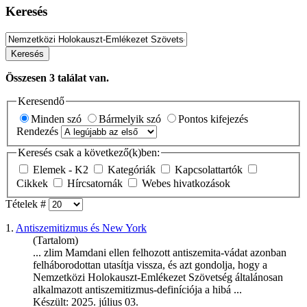
Keresés
Keresés
Összesen
3
találat van.
Keresendő
Minden szó
Bármelyik szó
Pontos kifejezés
Rendezés
Keresés csak a következő(k)ben:
Elemek - K2
Kategóriák
Kapcsolattartók
Cikkek
Hírcsatornák
Webes hivatkozások
Tételek #
1.
Antiszemitizmus és New York
(Tartalom)
... zlim Mamdani ellen felhozott antiszemita-vádat azonban
felháborodottan utasítja vissza, és azt gondolja, hogy a
Nemzetközi
Holokauszt-Emlékezet
Szövetség
általánosan
alkalmazott antiszemitizmus-definíciója a hibá ...
Készült: 2025. július 03.