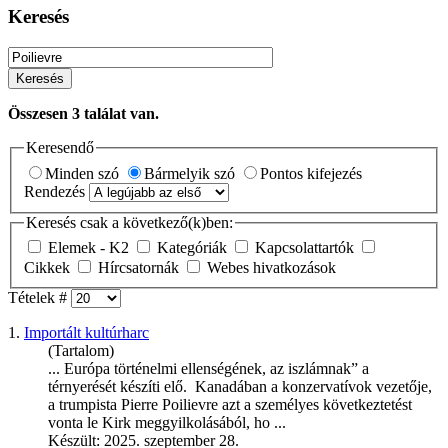
Keresés
Keresés
Összesen
3
találat van.
Keresendő
Minden szó
Bármelyik szó
Pontos kifejezés
Rendezés
Keresés csak a következő(k)ben:
Elemek - K2
Kategóriák
Kapcsolattartók
Cikkek
Hírcsatornák
Webes hivatkozások
Tételek #
1.
Importált kultúrharc
(Tartalom)
... Európa történelmi ellenségének, az iszlámnak” a
térnyerését készíti elő. Kanadában a konzervatívok vezetője,
a trumpista Pierre
Poilievre
azt a személyes következtetést
vonta le Kirk meggyilkolásából, ho ...
Készült: 2025. szeptember 28.