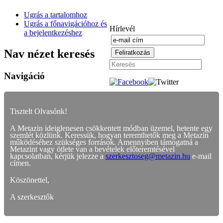
Ugrás a tartalomhoz
Ugrás a főnavigációhoz és
Hírlevél
a bejelentkezéshez
Nav nézet keresés
Navigáció
Tisztelt Olvasónk!
A Metazin ideiglenesen csökkentett módban üzemel, hetente egy
szemlét közlünk. Keressük, hogyan teremthetők meg a Metazin
működéséhez szükséges források. Amennyiben támogatná a
Metazint vagy ötlete van a bevételek előteremtésével
kapcsolatban, kérjük jelezze a
szerkesztoseg@metazin.hu
e-mail
címen.
Köszönettel,
A szerkesztők