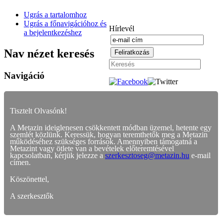
Ugrás a tartalomhoz
Ugrás a főnavigációhoz és
Hírlevél
a bejelentkezéshez
Nav nézet keresés
Navigáció
Tisztelt Olvasónk!
A Metazin ideiglenesen csökkentett módban üzemel, hetente egy
szemlét közlünk. Keressük, hogyan teremthetők meg a Metazin
működéséhez szükséges források. Amennyiben támogatná a
Metazint vagy ötlete van a bevételek előteremtésével
kapcsolatban, kérjük jelezze a
szerkesztoseg@metazin.hu
e-mail
címen.
Köszönettel,
A szerkesztők