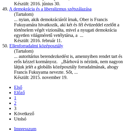
Készült: 2016. június 30.
49.
A demokrácia és a liberalizmus szétszálazása
(Tartalom)
... nyian, akik demokráciáról írnak, Ober is Francis
Fukuyamá
ra hivatkozik, aki két és fél évtizeddel ezelőtt a
történelem végét vizionálta, mivel a nyugati demokrácia
egyetlen világméretű vetélytársa, a ...
Készült: 2016. február 11.
50.
Ellenforradalmi középosztály
(Tartalom)
... autoritárius berendezkedést is, amennyiben rendet tart és
erős kézzel kormányoz. „Bárhová is nézünk, nem nagyon
látjuk jelét a globális középosztály forradalmának, ahogy
Francis
Fukuyama
nevezte. Sőt, ...
Készült: 2015. november 19.
Első
Előző
1
2
3
Következő
Utolsó
Impresszum