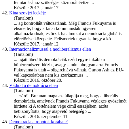
fenntartásához szükséges közmorál évtize ...
Készült: 2017. január 17.
42.
Kína szovjet leckéje
(Tartalom)
... ag kontrollált változatának. Még Francis
Fukuyama
is
elismerte, hogy a kínai kommunisták ügyesen
alkalmazkodnak, és őrzik hatalmukat a demokrácia globális
előretörése közepette. Felismerték ugyanis, hogy a kö ...
Készült: 2017. január 12.
43.
Internacionalizmussal a neoliberalizmus ellen
(Tartalom)
... ugati liberális demokráciák ezért egyre inkább a
hűbérrendszert idézik, avagy – mint ahogyan arra Francis
Fukuyama
is utalt – oligarchiává válnak. Garton Ash az EU-
val kapcsolatban nem kis szarkazmuss ...
Készült: 2016. október 20.
44.
Vádirat a demokrácia ellen
(Tartalom)
... rsáról. Brennan maga azt állapítja meg, hogy a liberális
demokrácia, amelynek Francis
Fukuyama
végleges győzelmét
hirdette ki A történelem vége című esszéjében, azóta
bebizonyította, hogy alapvető betegségb ...
Készült: 2016. szeptember 11.
45.
Demokrácia a robotok korában?
(Tartalom)