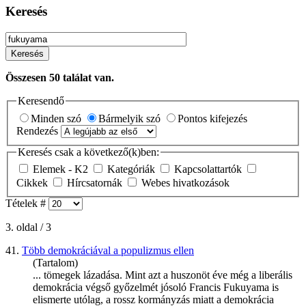
Keresés
Keresés
Összesen
50
találat van.
Keresendő
Minden szó
Bármelyik szó
Pontos kifejezés
Rendezés
Keresés csak a következő(k)ben:
Elemek - K2
Kategóriák
Kapcsolattartók
Cikkek
Hírcsatornák
Webes hivatkozások
Tételek #
3. oldal / 3
41.
Több demokráciával a populizmus ellen
(Tartalom)
... tömegek lázadása. Mint azt a huszonöt éve még a liberális
demokrácia végső győzelmét jósoló Francis
Fukuyama
is
elismerte utólag, a rossz kormányzás miatt a demokrácia