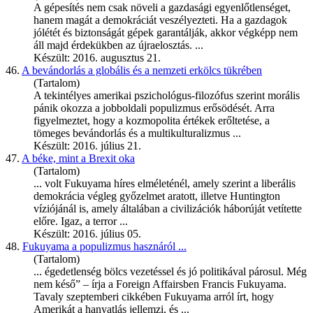
A gépesítés nem csak növeli a gazdasági egyenlőtlenséget,
hanem magát a demokráciát veszélyezteti. Ha a gazdagok
jólétét és biztonságát gépek garantálják, akkor végképp nem
áll majd érdekükben az újraelosztás. ...
Készült: 2016. augusztus 21.
46.
A bevándorlás a globális és a nemzeti erkölcs tükrében
(Tartalom)
A tekintélyes amerikai pszichológus-filozófus szerint morális
pánik okozza a jobboldali populizmus erősödését. Arra
figyelmeztet, hogy a kozmopolita értékek erőltetése, a
tömeges bevándorlás és a multikulturalizmus ...
Készült: 2016. július 21.
47.
A béke, mint a Brexit oka
(Tartalom)
... volt
Fukuyama
híres elméleténél, amely szerint a liberális
demokrácia végleg győzelmet aratott, illetve Huntington
víziójánál is, amely általában a civilizációk háborúját vetítette
előre. Igaz, a terror ...
Készült: 2016. július 05.
48.
Fukuyama
a populizmus hasznáról ...
(Tartalom)
... égedetlenség bölcs vezetéssel és jó politikával párosul. Még
nem késő” – írja a Foreign Affairsben Francis
Fukuyama
.
Tavaly szeptemberi cikkében Fukuyama arról írt, hogy
Amerikát a hanyatlás jellemzi, és ...