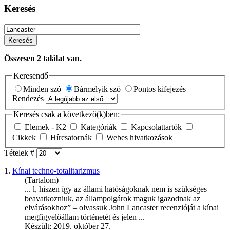
Keresés
Keresés
Összesen
2
találat van.
Keresendő
Minden szó
Bármelyik szó
Pontos kifejezés
Rendezés
Keresés csak a következő(k)ben:
Elemek - K2
Kategóriák
Kapcsolattartók
Cikkek
Hírcsatornák
Webes hivatkozások
Tételek #
1.
Kínai techno-totalitarizmus
(Tartalom)
... l, hiszen így az állami hatóságoknak nem is szükséges
beavatkozniuk, az állampolgárok maguk igazodnak az
elvárásokhoz” – olvassuk John
Lancaster
recenzióját a kínai
megfigyelőállam történetét és jelen ...
Készült: 2019. október 27.