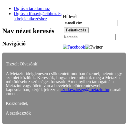
Ugrás a tartalomhoz
Ugrás a főnavigációhoz és
Hírlevél
a bejelentkezéshez
Nav nézet keresés
Navigáció
Tisztelt Olvasónk!
A Metazin ideiglenesen csökkentett módban üzemel, hetente egy
szemlét közlünk. Keressük, hogyan teremthetők meg a Metazin
működéséhez szükséges források. Amennyiben támogatná a
Metazint vagy ötlete van a bevételek előteremtésével
kapcsolatban, kérjük jelezze a
szerkesztoseg@metazin.hu
e-mail
címen.
Köszönettel,
A szerkesztők