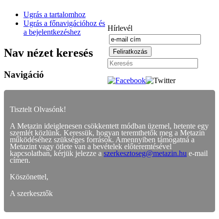
Ugrás a tartalomhoz
Ugrás a főnavigációhoz és
Hírlevél
a bejelentkezéshez
Nav nézet keresés
Navigáció
Tisztelt Olvasónk!
A Metazin ideiglenesen csökkentett módban üzemel, hetente egy
szemlét közlünk. Keressük, hogyan teremthetők meg a Metazin
működéséhez szükséges források. Amennyiben támogatná a
Metazint vagy ötlete van a bevételek előteremtésével
kapcsolatban, kérjük jelezze a
szerkesztoseg@metazin.hu
e-mail
címen.
Köszönettel,
A szerkesztők