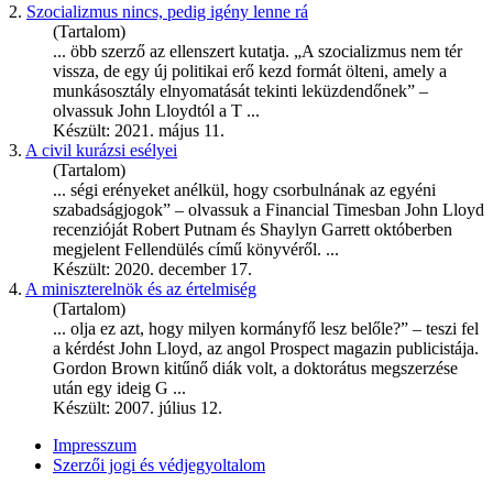
2.
Szocializmus nincs, pedig igény lenne rá
(Tartalom)
... öbb szerző az ellenszert kutatja. „A szocializmus nem tér
vissza, de egy új politikai erő kezd formát ölteni, amely a
munkásosztály elnyomatását tekinti leküzdendőnek” –
olvassuk
John
Lloyd
tól a T ...
Készült: 2021. május 11.
3.
A civil kurázsi esélyei
(Tartalom)
... ségi erényeket anélkül, hogy csorbulnának az egyéni
szabadságjogok” – olvassuk a Financial Timesban
John
Lloyd
recenzióját Robert Putnam és Shaylyn Garrett októberben
megjelent Fellendülés című könyvéről. ...
Készült: 2020. december 17.
4.
A miniszterelnök és az értelmiség
(Tartalom)
... olja ez azt, hogy milyen kormányfő lesz belőle?” – teszi fel
a kérdést
John
Lloyd
, az angol Prospect magazin publicistája.
Gordon Brown kitűnő diák volt, a doktorátus megszerzése
után egy ideig G ...
Készült: 2007. július 12.
Impresszum
Szerzői jogi és védjegyoltalom