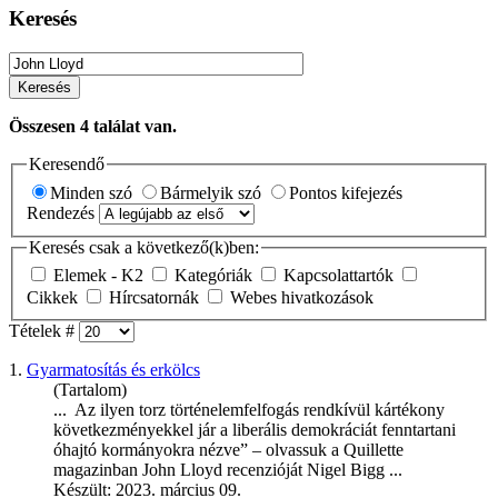
Keresés
Keresés
Összesen
4
találat van.
Keresendő
Minden szó
Bármelyik szó
Pontos kifejezés
Rendezés
Keresés csak a következő(k)ben:
Elemek - K2
Kategóriák
Kapcsolattartók
Cikkek
Hírcsatornák
Webes hivatkozások
Tételek #
1.
Gyarmatosítás és erkölcs
(Tartalom)
... Az ilyen torz történelemfelfogás rendkívül kártékony
következményekkel jár a liberális demokráciát fenntartani
óhajtó kormányokra nézve” – olvassuk a Quillette
magazinban
John
Lloyd
recenzióját Nigel Bigg ...
Készült: 2023. március 09.