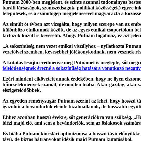
Putnam 2000-ben megjelent, és szinte azonnal tudományos bestsel
baráti társaságok, szomszédságok, politikai közösségek) egyre in
települések, és a számítógép megjelenésével magyarázta a közössé
Az elmúlt öt évben azt vizsgálta, hogy milyen szerepe van az emb
különböző etnikumok között, de az egyes etnikai csoportokon belü
tartozók között is kevesebb. Ahogy Putnam fogalmaz, ez azt jelen
„A sokszínűség nem vezet etnikai viszályhoz – nyilatkozta Putnam
vezetőivel szemben, kevesebbet jótékonykodnak, nem vesznek ré
A kutatás lesújtó eredménye még Putnamet is meglepte, sőt megré
felelőtlenségnek érezné a sokszínűség hatására vonatkozó negatí
Ezért mindent elkövetett annak érdekében, hogy ne ilyen elszomor
bűncselekmények számát, de minden hiába. Akár gazdag, akár sz
elszigetelődőbbek.
Az egyetlen reménysugár Putnam szerint az lehet, hogy hosszú tá
igazolni: a bevándorlók eleinte bizalmatlanok, de hosszabb együtté
Ehhez azonban hosszú évekre, sőt generációkra van szükség. „H
idézi majd elő, ami sem a bevándorlók, sem az őslakosok számára
És hiába Putnam kincstári optimizmusa a hosszú távú előnyökkel 
távú, de biztos hátrányokat idézik majd Putnam kutatásából.