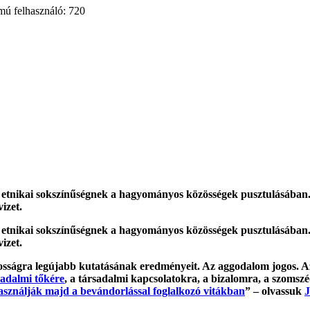
mú felhasználó: 720
z etnikai sokszínűségnek a hagyományos közösségek pusztulásában. 
izet.
z etnikai sokszínűségnek a hagyományos közösségek pusztulásában. 
izet.
osságra legújabb kutatásának eredményeit. Az aggodalom jogos. Az 
sadalmi tőkére
, a társadalmi kapcsolatokra, a bizalomra, a szomsz
használják majd a bevándorlással foglalkozó vitákban
” – olvassuk
J