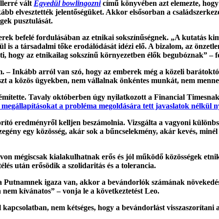
lerré vált
Egyedül bowlingozni
című könyvében azt elemezte, hogy
kább elvesztették jelentőségüket. Akkor elsősorban a családszerkez
gek pusztulását.
erek befelé fordulásában az etnikai sokszínűségnek. „A kutatás ki
l is a társadalmi tőke erodálódását idézi elő. A bizalom, az önze
ti, hogy az etnikailag sokszínű környezetben élők begubóznak” – fo
. – Inkább arról van szó, hogy az emberek még a közeli barátoktól
szt a közös ügyekben, nem vállalnak önkéntes munkát, nem menne
mítette. Tavaly októberben úgy nyilatkozott a Financial Timesnak,
v megállapításokat a probléma megoldására tett javaslatok nélkül 
ító eredményről kelljen beszámolnia. Vizsgálta a vagyoni különbsé
egény egy közösség, akár sok a bűncselekmény, akár kevés, minél
von mégiscsak kialakulhatnak erős és jól működő közösségek etnik
lés után erősödik a szolidaritás és a tolerancia.
a Putnamnek igaza van, akkor a bevándorlók számának növekedése
 nem kívánatos” – vonja le a következtetést Leo.
kapcsolatban, nem kétséges, hogy a bevándorlást visszaszorítani ak