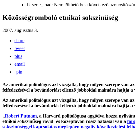
JUser: :_load: Nem tölthető be a következő azonosítószá
Közösségromboló etnikai sokszínűség
2007. augusztus 3.
share
tweet
plus
email
pin
Az amerikai politológus azt vizsgálta, hogy milyen szerepe van a
felfedezésével a bevándorlást ellenző jobboldal malmára hajtja a v
Az amerikai politológus azt vizsgálta, hogy milyen szerepe van a
felfedezésével a bevándorlást ellenző jobboldal malmára hajtja a v
„
Robert Putnam
, a Harvard politológusa aggódva hozza nyilván
etnikai sokszínűség rövid- és középtávon rossz hatással van a
tár
sokszínűséggel kapcsolatos meglepően negatív következtetést fel