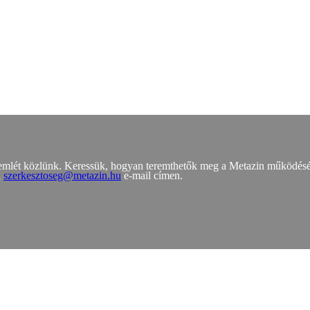
zemlét közlünk. Keressük, hogyan teremthetők meg a Metazin működés
a
szerkesztoseg@metazin.hu
e-mail címen.