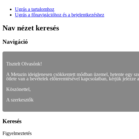
Ugrás a tartalomhoz
Ugrás a főnavigációhoz és a bejelentkezéshez
Nav nézet keresés
Navigáció
Tisztelt Olvasónk!
A Metazin ideiglenesen csökkentett módban üzemel, hetente egy s
ötlete van a bevételek előteremtésével kapcsolatban, kérjük jelezze 
Köszönettel,
A szerkesztők
Keresés
Figyelmeztetés