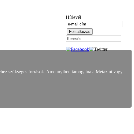
Hírlevél
éhez szükséges források. Amennyiben támogatná a Metazint vagy