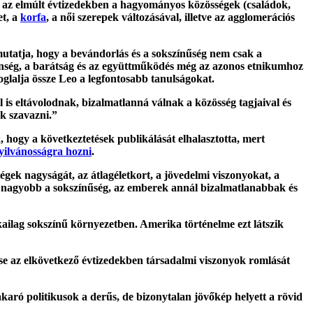
 az elmúlt évtizedekben a hagyományos közösségek (családok,
et, a
korfa
, a női szerepek változásával, illetve az agglomerációs
mutatja, hogy a bevándorlás és a sokszínűség nem csak a
tlenség, a barátság és az együttműködés még az azonos etnikumhoz
glalja össze Leo a legfontosabb tanulságokat.
 is eltávolodnak, bizalmatlanná válnak a közösség tagjaival és
k szavazni.”
 hogy a következtetések publikálását elhalasztotta, mert
nyilvánosságra hozni
.
gek nagyságát, az átlagéletkort, a jövedelmi viszonyokat, a
 nagyobb a sokszínűség, az emberek annál bizalmatlanabbak és
ailag sokszínű környezetben. Amerika történelme ezt látszik
 az elkövetkező évtizedekben társadalmi viszonyok romlását
aró politikusok a derűs, de bizonytalan jövőkép helyett a rövid