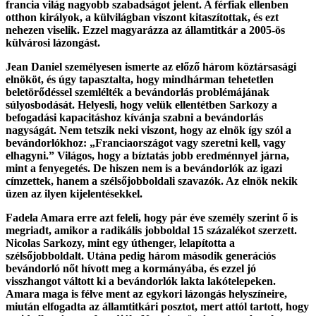
francia világ nagyobb szabadságot jelent. A férfiak ellenben
otthon királyok, a külvilágban viszont kitaszítottak, és ezt
nehezen viselik. Ezzel magyarázza az államtitkár a 2005-ös
külvárosi lázongást.
Jean Daniel személyesen ismerte az előző három köztársasági
elnököt, és úgy tapasztalta, hogy mindhárman tehetetlen
beletörődéssel szemlélték a bevándorlás problémájának
súlyosbodását. Helyesli, hogy velük ellentétben Sarkozy a
befogadási kapacitáshoz kívánja szabni a bevándorlás
nagyságát. Nem tetszik neki viszont, hogy az elnök így szól a
bevándorlókhoz: „Franciaországot vagy szeretni kell, vagy
elhagyni.” Világos, hogy a bíztatás jobb eredménnyel járna,
mint a fenyegetés. De hiszen nem is a bevándorlók az igazi
címzettek, hanem a szélsőjobboldali szavazók. Az elnök nekik
üzen az ilyen kijelentésekkel.
Fadela Amara erre azt feleli, hogy pár éve személy szerint ő is
megriadt, amikor a radikális jobboldal 15 százalékot szerzett.
Nicolas Sarkozy, mint egy úthenger, lelapította a
szélsőjobboldalt. Utána pedig három második generációs
bevándorló nőt hívott meg a kormányába, és ezzel jó
visszhangot váltott ki a bevándorlók lakta lakótelepeken.
Amara maga is félve ment az egykori lázongás helyszíneire,
miután elfogadta az államtitkári posztot, mert attól tartott, hogy