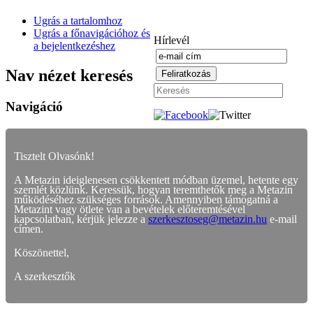
Ugrás a tartalomhoz
Ugrás a főnavigációhoz és
Hírlevél
a bejelentkezéshez
Nav nézet keresés
Navigáció
Tisztelt Olvasónk!
A Metazin ideiglenesen csökkentett módban üzemel, hetente egy
szemlét közlünk. Keressük, hogyan teremthetők meg a Metazin
működéséhez szükséges források. Amennyiben támogatná a
Metazint vagy ötlete van a bevételek előteremtésével
kapcsolatban, kérjük jelezze a
szerkesztoseg@metazin.hu
e-mail
címen.
Köszönettel,
A szerkesztők