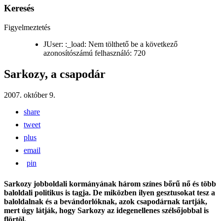
Keresés
Figyelmeztetés
JUser: :_load: Nem tölthető be a következő
azonosítószámú felhasználó: 720
Sarkozy, a csapodár
2007. október 9.
share
tweet
plus
email
pin
Sarkozy jobboldali kormányának három színes bőrű nő és több
baloldali politikus is tagja. De miközben ilyen gesztusokat tesz a
baloldalnak és a bevándorlóknak, azok csapodárnak tartják,
mert úgy látják, hogy Sarkozy az idegenellenes szélsőjobbal is
flörtöl.