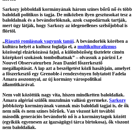
Sarkozy jobboldali kormányának három színes bőrű nő és több
baloldali politikus is tagja. De miközben ilyen gesztusokat tesz a
baloldalnak és a bevándorlóknak, azok csapodárnak tartják,
mert úgy látják, hogy Sarkozy az idegenellenes szélsőjobbal is
flörtöl.
„
Riasztó romlásnak vagyunk tanúi
. A bevándorlók körében a
kultúra helyét a kultusz foglalja el, a
multikulturalizmus
közösségi elzárkózássá fajul, a különbözőség tisztelete címén
középkori szokások tombolhatnak” – olvassuk a párizsi Le
Nouvel Observateurben Jean Daniel főszerkesztő
megállapítását. A lap azt a beszélgetést közli hasábjain, amelyet
a főszerkesztő egy Grenoble-i rendezvényen folytatott Fadela
Amara asszonnyal, az új kormány várospolitikai
államtitkárával.
Nem volt közöttük nagy vita, hiszen mindketten baloldaliak.
Amara algériai szülők muzulmán vallású gyermeke.
Sarkozy
jobbközép kormányának vannak más baloldali tagjai is, de ők
nem nők és nem színes bőrűek. Van viszont két további
második generációs bevándorló nő is a kormánytagok között
(egyikük egyenesen az igazságügyi tárca birtokosa), ők viszont
nem baloldaliak.