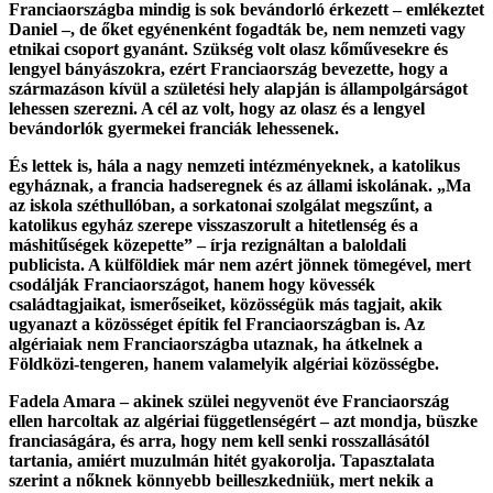
Franciaországba mindig is sok bevándorló érkezett – emlékeztet
Daniel –, de őket egyénenként fogadták be, nem nemzeti vagy
etnikai csoport gyanánt. Szükség volt olasz kőművesekre és
lengyel bányászokra, ezért Franciaország bevezette, hogy a
származáson kívül a születési hely alapján is állampolgárságot
lehessen szerezni. A cél az volt, hogy az olasz és a lengyel
bevándorlók gyermekei franciák lehessenek.
És lettek is, hála a nagy nemzeti intézményeknek, a katolikus
egyháznak, a francia hadseregnek és az állami iskolának. „Ma
az iskola széthullóban, a sorkatonai szolgálat megszűnt, a
katolikus egyház szerepe visszaszorult a hitetlenség és a
máshitűségek közepette” – írja rezignáltan a baloldali
publicista. A külföldiek már nem azért jönnek tömegével, mert
csodálják Franciaországot, hanem hogy kövessék
családtagjaikat, ismerőseiket, közösségük más tagjait, akik
ugyanazt a közösséget építik fel Franciaországban is. Az
algériaiak nem Franciaországba utaznak, ha átkelnek a
Földközi-tengeren, hanem valamelyik algériai közösségbe.
Fadela Amara – akinek szülei negyvenöt éve Franciaország
ellen harcoltak az algériai függetlenségért – azt mondja, büszke
franciaságára, és arra, hogy nem kell senki rosszallásától
tartania, amiért muzulmán hitét gyakorolja. Tapasztalata
szerint a nőknek könnyebb beilleszkedniük, mert nekik a