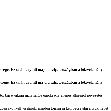
öksége. Ez talán enyhíti majd a szigetországban a közvélemény
öksége. Ez talán enyhíti majd a szigetországban a közvélemény
tő, bár gyakran mulatságos eurokrácia-ellenes álhíreiről nevezetes
sisakot kell viselniük; minden tojásra rá kell pecsételni a tyúk nevét