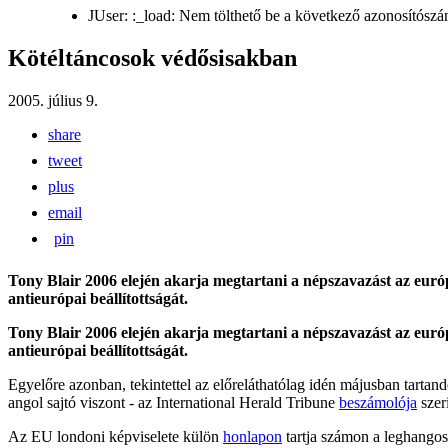
JUser: :_load: Nem tölthető be a következő azonosítószá
Kötéltáncosok védősisakban
2005. július 9.
share
tweet
plus
email
pin
Tony Blair 2006 elején akarja megtartani a népszavazást az euró
antieurópai beállítottságát.
Tony Blair 2006 elején akarja megtartani a népszavazást az euró
antieurópai beállítottságát.
Egyelőre azonban, tekintettel az előreláthatólag idén májusban tartand
angol sajtó viszont - az International Herald Tribune
beszámolója
szeri
Az EU londoni képviselete külön
honlapon
tartja számon a leghangosa