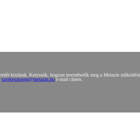
zemlét közlünk. Keressük, hogyan teremthetők meg a Metazin működés
a
szerkesztoseg@metazin.hu
e-mail címen.