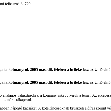
mú felhasználó: 720
pai alkotmányról. 2005 második felében a briteké lesz az Unió eln
pai alkotmányról. 2005 második felében a briteké lesz az Unió eln
ó általános választásokra, a kormány inkább kerüli a témát. Az elképesz
nt - máris rákapcsol.
bban hápogó kacsákat: A kötéltáncosoknak brüsszeli előírás szerint védő