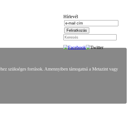
Hírlevél
éhez szükséges források. Amennyiben támogatná a Metazint vagy