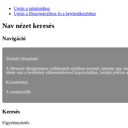
Ugrás a tartalomhoz
Ugrás a főnavigációhoz és a bejelentkezéshez
Nav nézet keresés
Navigáció
Tisztelt Olvasónk!
A Metazin ideiglenesen csökkentett módban üzemel, hetente egy s
ötlete van a bevételek előteremtésével kapcsolatban, kérjük jelezze 
Köszönettel,
A szerkesztők
Keresés
Figyelmeztetés