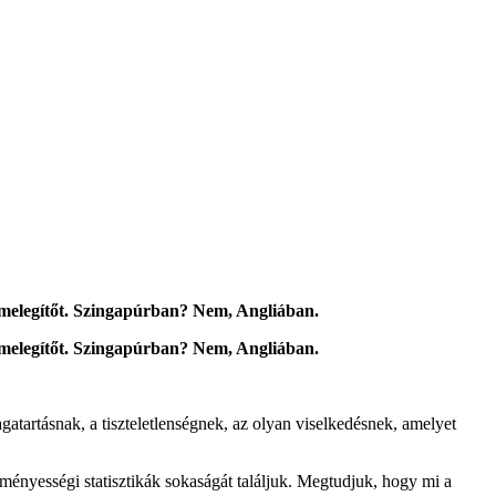
ás melegítőt. Szingapúrban? Nem, Angliában.
ás melegítőt. Szingapúrban? Nem, Angliában.
tartásnak, a tiszteletlenségnek, az olyan viselkedésnek, amelyet
dményességi statisztikák sokaságát találjuk. Megtudjuk, hogy mi a