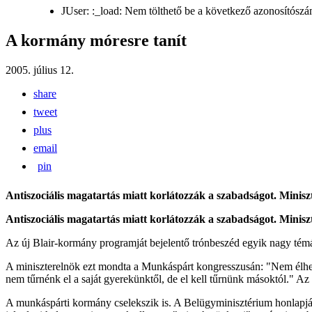
JUser: :_load: Nem tölthető be a következő azonosítószá
A kormány móresre tanít
2005. július 12.
share
tweet
plus
email
pin
Antiszociális magatartás miatt korlátozzák a szabadságot. Minisz
Antiszociális magatartás miatt korlátozzák a szabadságot. Minisz
Az új Blair-kormány programját bejelentő trónbeszéd egyik nagy témája
A miniszterelnök ezt mondta a Munkáspárt kongresszusán: "Nem élhetü
nem tűrnénk el a saját gyerekünktől, de el kell tűrnünk másoktól." Az i
A munkáspárti kormány cselekszik is. A Belügyminisztérium honlapj