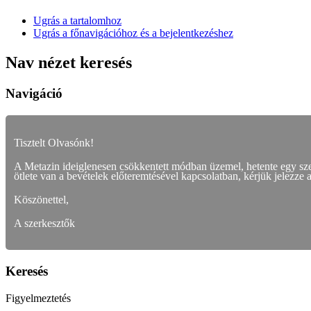
Ugrás a tartalomhoz
Ugrás a főnavigációhoz és a bejelentkezéshez
Nav nézet keresés
Navigáció
Tisztelt Olvasónk!
A Metazin ideiglenesen csökkentett módban üzemel, hetente egy s
ötlete van a bevételek előteremtésével kapcsolatban, kérjük jelezze 
Köszönettel,
A szerkesztők
Keresés
Figyelmeztetés