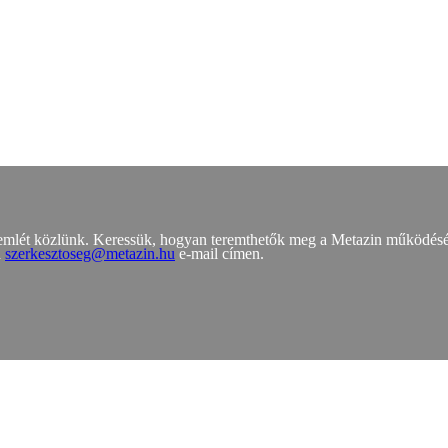
zemlét közlünk. Keressük, hogyan teremthetők meg a Metazin működés
a
szerkesztoseg@metazin.hu
e-mail címen.