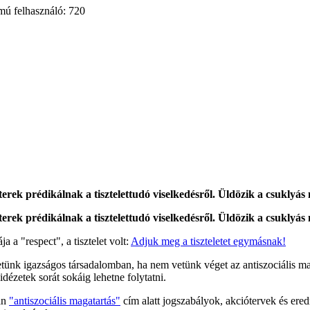
mú felhasználó: 720
terek prédikálnak a tisztelettudó viselkedésről. Üldözik a csukly
terek prédikálnak a tisztelettudó viselkedésről. Üldözik a csukly
 a "respect", a tisztelet volt:
Adjuk meg a tiszteletet egymásnak!
nk igazságos társadalomban, ha nem vetünk véget az antiszociális maga
dézetek sorát sokáig lehetne folytatni.
án
"antiszociális magatartás"
cím alatt jogszabályok, akciótervek és ere