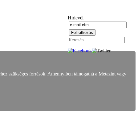
Hírlevél
éhez szükséges források. Amennyiben támogatná a Metazint vagy