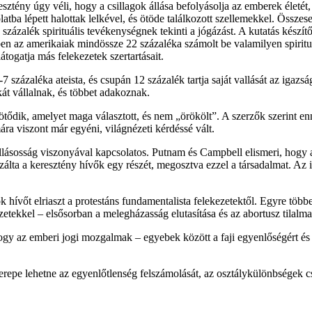
esztény úgy véli, hogy a csillagok állása befolyásolja az emberek életét
tba lépett halottak lelkével, és ötöde találkozott szellemekkel. Összese
zázalék spirituális tevékenységnek tekinti a jógázást. A kutatás készítő
ben az amerikaiak mindössze 22 százaléka számolt be valamilyen spirituá
togatja más felekezetek szertartásait.
százaléka ateista, és csupán 12 százalék tartja saját vallását az igaz
át vállalnak, és többet adakoznak.
ötődik, amelyet maga választott, és nem „örökölt”. A szerzők szerint en
ára viszont már egyéni, világnézeti kérdéssé vált.
allásosság viszonyával kapcsolatos. Putnam és Campbell elismeri, hogy a
álta a keresztény hívők egy részét, megosztva ezzel a társadalmat. Az 
ok hívőt elriaszt a protestáns fundamentalista felekezetektől. Egyre töb
zetekkel – elsősorban a melegházasság elutasítása és az abortusz tilalma
hogy az emberi jogi mozgalmak – egyebek között a faji egyenlőségért é
erepe lehetne az egyenlőtlenség felszámolását, az osztálykülönbségek cs