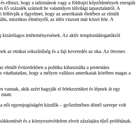
, és elhiszi, hogy a talizmánok vagy a földrajzi képződmények energiát
n 65 százalék számolt be valamilyen túlvilági tapasztalatról. A
i felhívják a figyelmet, hogy az amerikaiak életében az elmúlt
lis, misztikus élményről, az idén viszont már közel fele. A
ság kizárólagos letéteményesének. Az aktív templomlátogatókról
nek az etnikai sokszínűség és a faji keveredés az oka. Az ötvenes
z elmúlt évtizedekben a politika kihasználta a protestáns
is vitathatatlan, hogy a mélyen vallásos amerikaiak körében magas a
ben vannak, akik azért hagyják el felekezetüket és lépnek át egy
 miatt.
s a női egyenjogúságért küzdők – győzelmében döntő szerepe volt
ökkentését és a környezetvédelem elveit zászlajára tűző prófétának.