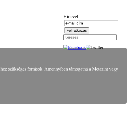
Hírlevél
éhez szükséges források. Amennyiben támogatná a Metazint vagy