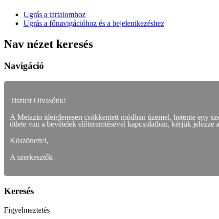
Ugrás a tartalomhoz
Ugrás a főnavigációhoz és a bejelentkezéshez
Nav nézet keresés
Navigáció
Tisztelt Olvasónk!
A Metazin ideiglenesen csökkentett módban üzemel, hetente egy s
ötlete van a bevételek előteremtésével kapcsolatban, kérjük jelezze 
Köszönettel,
A szerkesztők
Keresés
Figyelmeztetés