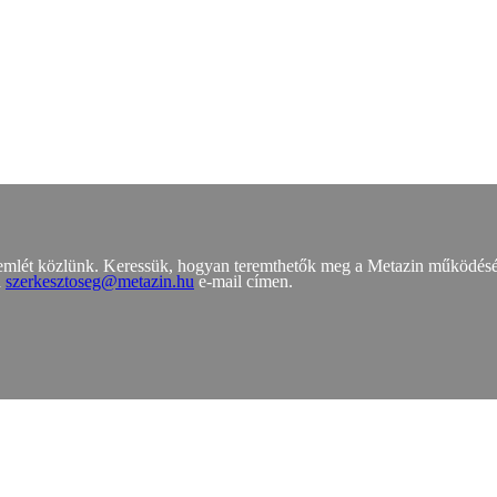
zemlét közlünk. Keressük, hogyan teremthetők meg a Metazin működés
a
szerkesztoseg@metazin.hu
e-mail címen.