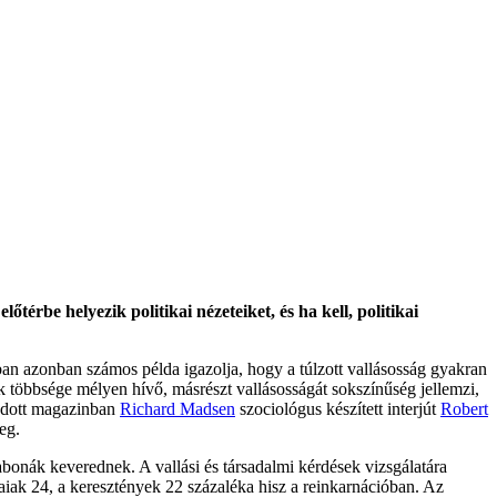
érbe helyezik politikai nézeteiket, és ha kell, politikai
ban azonban számos példa igazolja, hogy a túlzott vallásosság gyakran
 többsége mélyen hívő, másrészt vallásosságát sokszínűség jellemzi,
iadott magazinban
Richard Madsen
szociológus készített interjút
Robert
eg.
bonák keverednek. A vallási és társadalmi kérdések vizsgálatára
aiak 24, a keresztények 22 százaléka hisz a reinkarnációban. Az