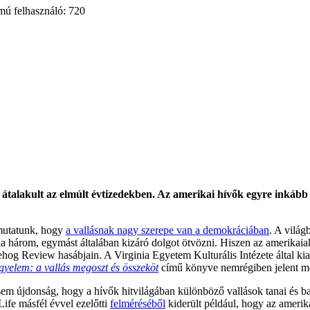
mú felhasználó: 720
alakult az elmúlt évtizedekben. Az amerikai hívők egyre inkább előt
ámutatunk, hogy
a vallásnak nagy szerepe van a demokráciában
. A világ
 három, egymást általában kizáró dolgot ötvözni. Hiszen az amerikaiak
dgehog Review hasábjain. A Virginia Egyetem Kulturális Intézete által k
gyelem: a vallás megoszt és összeköt
című könyve nemrégiben jelent m
sem újdonság, hogy a hívők hitvilágában különböző vallások tanai és ba
fe másfél évvel ezelőtti
felméréséből
kiderült például, hogy az amerik