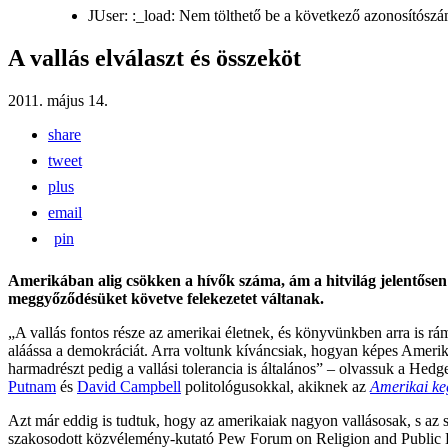
JUser: :_load: Nem tölthető be a következő azonosítószá
A vallás elválaszt és összeköt
2011. május 14.
share
tweet
plus
email
pin
Amerikában alig csökken a hívők száma, ám a hitvilág jelentősen át
meggyőződésüket követve felekezetet váltanak.
„A vallás fontos része az amerikai életnek, és könyvünkben arra is r
aláássa a demokráciát. Arra voltunk kíváncsiak, hogyan képes Amerika
harmadrészt pedig a vallási tolerancia is általános” – olvassuk a He
Putnam
és
David Campbell
politológusokkal, akiknek az
Amerikai ke
Azt már eddig is tudtuk, hogy az amerikaiak nagyon vallásosak, s az 
szakosodott közvélemény-kutató Pew Forum on Religion and Public Li