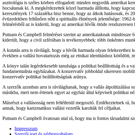
asztrológia is széles körben elfogadott: minden negyedik amerikai ker
bocsátanak ki. A megkérdezettek közel harmada állította, hogy kapcsola
keresztények 17 százaléka hisz benne, hogy az átkok hatásosak, és 20 s
évtizedekben feltűnően nőtt a spirituális élmények jelentősége: 1962-
felmérésből az is kiderül, hogy az amerikai hívők ötöde rendszeresen lá
Putnam és Campbell felmérései szerint az amerikaiaknak mindössze 6-7 
kiderült, hogy a civil szférában is tevékenyebbek: több önkéntes munk
A kutatás arra is rávilágít, hogy a hívők harmada olyan felekezethez k
években a vallási hovatartozás még az etnikai identitáshoz kötődött, m
A könyv talán legérdekesebb tanulsága a politikai beállítottság és a v
fundamentalista egyházakat. A konzervatív jobboldal sikeresen mobiliz
konzervatív politikai beállítottságúak aránya.
A szerzők azonban arra is rávilágítanak, hogy a vallás átpolitizálása s
másikba, mert nem értenek egyet az egyház által képviselt politikai né
Másrészt a vallásosság nem feltétlenül megosztó. Emlékeztetnek rá, 
annak, hogy karizmatikus vallási vezetők karolták fel céljaikat.
Putnam és Campbell óvatosan utal rá, hogy ma is fontos társadalmi sz
Impresszum
Szerzői jogi és védjegyoltalom