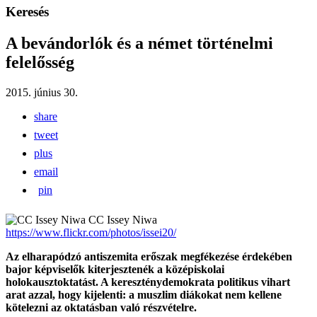
Keresés
A bevándorlók és a német történelmi
felelősség
2015. június 30.
share
tweet
plus
email
pin
CC Issey Niwa
https://www.flickr.com/photos/issei20/
Az elharapódzó antiszemita erőszak megfékezése érdekében
bajor képviselők kiterjesztenék a középiskolai
holokausztoktatást. A kereszténydemokrata politikus vihart
arat azzal, hogy kijelenti: a muszlim diákokat nem kellene
kötelezni az oktatásban való részvételre.