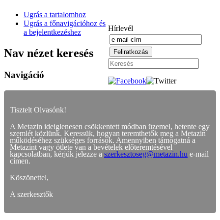
Ugrás a tartalomhoz
Ugrás a főnavigációhoz és
Hírlevél
a bejelentkezéshez
Nav nézet keresés
Navigáció
Tisztelt Olvasónk!
A Metazin ideiglenesen csökkentett módban üzemel, hetente egy
szemlét közlünk. Keressük, hogyan teremthetők meg a Metazin
működéséhez szükséges források. Amennyiben támogatná a
Metazint vagy ötlete van a bevételek előteremtésével
kapcsolatban, kérjük jelezze a
szerkesztoseg@metazin.hu
e-mail
címen.
Köszönettel,
A szerkesztők