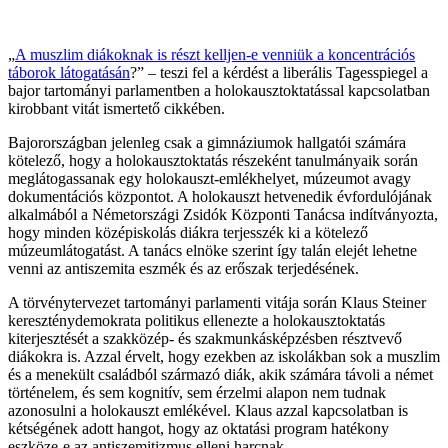
„
A muszlim diákoknak is részt kelljen-e venniük a koncentrációs
táborok látogatásán
?” – teszi fel a kérdést a liberális Tagesspiegel a
bajor tartományi parlamentben a holokausztoktatással kapcsolatban
kirobbant vitát ismertető cikkében.
Bajorországban jelenleg csak a gimnáziumok hallgatói számára
kötelező, hogy a holokausztoktatás részeként tanulmányaik során
meglátogassanak egy holokauszt-emlékhelyet, múzeumot avagy
dokumentációs központot. A holokauszt hetvenedik évfordulójának
alkalmából a Németországi Zsidók Központi Tanácsa indítványozta,
hogy minden középiskolás diákra terjesszék ki a kötelező
múzeumlátogatást. A tanács elnöke szerint így talán elejét lehetne
venni az antiszemita eszmék és az erőszak terjedésének.
A törvénytervezet tartományi parlamenti vitája során Klaus Steiner
kereszténydemokrata politikus ellenezte a holokausztoktatás
kiterjesztését a szakközép- és szakmunkásképzésben résztvevő
diákokra is. Azzal érvelt, hogy ezekben az iskolákban sok a muszlim
és a menekült családból származó diák, akik számára távoli a német
történelem, és sem kognitív, sem érzelmi alapon nem tudnak
azonosulni a holokauszt emlékével. Klaus azzal kapcsolatban is
kétségének adott hangot, hogy az oktatási program hatékony
eszköze-e az antiszemitizmus elleni harcnak.