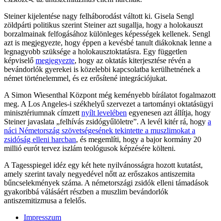
Steiner kijelentése nagy felháborodást váltott ki. Gisela Sengl
zöldpárti politikus szerint Steiner azt sugallja, hogy a holokauszt
borzalmainak felfogásához különleges képességek kellenek. Sengl
azt is megjegyezte, hogy éppen a kevésbé tanult diákoknak lenne a
legnagyobb szüksége a holokausztoktatásra. Egy független
képviselő
megjegyezte
, hogy az oktatás kiterjesztése révén a
bevándorlók gyerekei is közelebbi kapcsolatba kerülhetnének a
német történelemmel, és ez erősítené integrációjukat.
A Simon Wiesenthal Központ még keményebb bírálatot fogalmazott
meg. A Los Angeles-i székhelyű szervezet a tartományi oktatásügyi
minisztériumnak címzett
nyílt levelében
egyenesen azt állítja, hogy
Steiner javaslata „felhívás zsidógyűlöletre”. A levél kitér rá, hogy
a
náci Németország szövetségesének tekintette a muszlimokat a
zsidóság elleni harcban
, és megemlíti, hogy a bajor kormány 20
millió eurót tervez iszlám teológusok képzésére költeni.
A Tagesspiegel idéz egy két hete nyilvánosságra hozott kutatást,
amely szerint tavaly negyedével nőtt az erőszakos antiszemita
bűncselekmények száma. A németországi zsidók elleni támadások
gyakoribbá válásáért részben a muszlim bevándorlók
antiszemitizmusa a felelős.
Impresszum