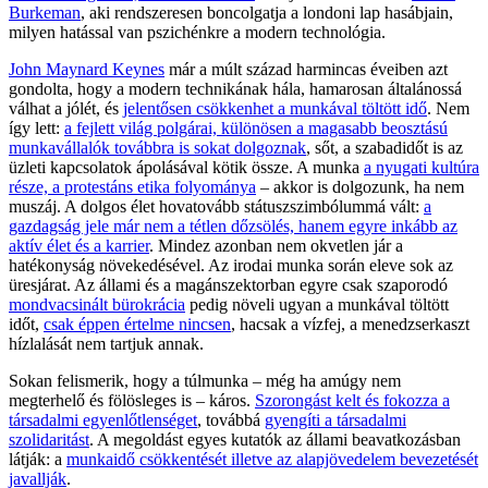
Burkeman
, aki rendszeresen boncolgatja a londoni lap hasábjain,
milyen hatással van pszichénkre a modern technológia.
John Maynard Keynes
már a múlt század harmincas éveiben azt
gondolta, hogy a modern technikának hála, hamarosan általánossá
válhat a jólét, és
jelentősen csökkenhet a munkával töltött idő
. Nem
így lett:
a fejlett világ polgárai, különösen a magasabb beosztású
munkavállalók továbbra is sokat dolgoznak
, sőt, a szabadidőt is az
üzleti kapcsolatok ápolásával kötik össze. A munka
a nyugati kultúra
része, a protestáns etika folyománya
– akkor is dolgozunk, ha nem
muszáj. A dolgos élet hovatovább státuszszimbólummá vált:
a
gazdagság jele már nem a tétlen dőzsölés, hanem egyre inkább az
aktív élet és a karrier
. Mindez azonban nem okvetlen jár a
hatékonyság növekedésével. Az irodai munka során eleve sok az
üresjárat. Az állami és a magánszektorban egyre csak szaporodó
mondvacsinált bürokrácia
pedig növeli ugyan a munkával töltött
időt,
csak éppen értelme nincsen
, hacsak a vízfej, a menedzserkaszt
hízlalását nem tartjuk annak.
Sokan felismerik, hogy a túlmunka – még ha amúgy nem
megterhelő és fölösleges is – káros.
Szorongást kelt és fokozza a
társadalmi egyenlőtlenséget
, továbbá
gyengíti a társadalmi
szolidaritást
. A megoldást egyes kutatók az állami beavatkozásban
látják: a
munkaidő csökkentését illetve az alapjövedelem bevezetését
javallják
.