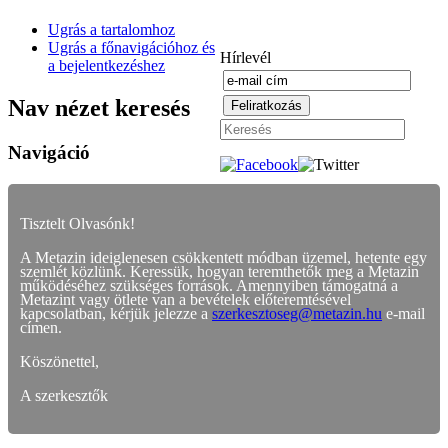
Ugrás a tartalomhoz
Ugrás a főnavigációhoz és
Hírlevél
a bejelentkezéshez
Nav nézet keresés
Navigáció
Tisztelt Olvasónk!
A Metazin ideiglenesen csökkentett módban üzemel, hetente egy
szemlét közlünk. Keressük, hogyan teremthetők meg a Metazin
működéséhez szükséges források. Amennyiben támogatná a
Metazint vagy ötlete van a bevételek előteremtésével
kapcsolatban, kérjük jelezze a
szerkesztoseg@metazin.hu
e-mail
címen.
Köszönettel,
A szerkesztők