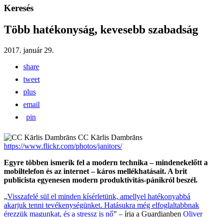
Keresés
Több hatékonyság, kevesebb szabadság
2017. január 29.
share
tweet
plus
email
pin
CC Kārlis Dambrāns
https://www.flickr.com/photos/janitors/
Egyre többen ismerik fel a modern technika – mindenekelőtt a
mobiltelefon és az internet – káros mellékhatásait. A brit
publicista egyenesen modern produktivitás-pánikról beszél.
„
Visszafelé sül el minden kísérletünk, amellyel hatékonyabbá
akarjuk tenni tevékenységünket. Hatásukra még elfoglaltabbnak
érezzük magunkat, és a stressz is nő
” – írja a Guardianben
Oliver