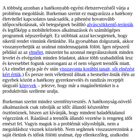
A többség azonban a hatékonyabb egyéni életszervezéstől várja a
probléma megoldását. Burkeman szerint ez magyarázza a hatékony
életvitellel kapcsolatos tanácsadók, a pihenést hovatovább
időpocsékolásnak, sőt betegségnek beállító
alváscsökkentő-terápiák
és legfőképp a mobiltelefonos alkalmazások és számítógépes
programok népszerűségét. Ez utóbbiak azzal kecsegtetnek, hogy
sikerül rendet vinnünk életünkbe. Ha gyorsabban dolgozunk, akkor
visszanyerhetjük az uralmat mindennapjaink fölött. Igen népszerű
például az az
elmélet
, miszerint ha azonnal megválaszolunk minden
levelet és elvégzünk minden feladatot, akkor több szabadidőnk lesz
és kevesebbet fogunk szorongani az el nem végzett teendők miatt.
(Az elmélet atyja pár év után
visszavonta korábbi tanait, sőt elnézést
kért értük
.) És persze nem véletlenül állnak a bestseller-listák élén az
egyebek között a hatékony gyereknevelés és randizás receptjét
tárgyaló
könyvek
– jelezve, hogy már a magánéletünket is a
produktivitás szelleme uralja.
Burkeman szerint mindez szemfényvesztés. A hatékonyság-növelő
alkalmazások csak rabolják az időt: állandó készenlétre
ösztönöznek, hiszen azt kívánják, hogy mindent haladéktalanul
végezzünk el. Ráadásul a teendők állandó vezetése is rengeteg időt
emészt fel. Vagyis maguk is a problémát súlyosbítják, nem a
megoldáshoz visznek közelebb. Nem segítenek visszaszereznünk a
saját életünk és időnk fölötti uralmat, épp ellenkezőleg, uralkodni