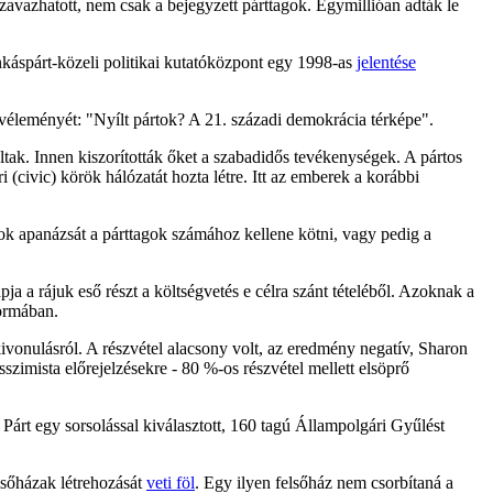
szavazhatott, nem csak a bejegyzett párttagok. Egymillióan adták le
áspárt-közeli politikai kutatóközpont egy 1998-as
jelentése
i véleményét: "Nyílt pártok? A 21. századi demokrácia térképe".
gáltak. Innen kiszorították őket a szabadidős tevékenységek. A pártos
(civic) körök hálózatát hozta létre. Itt az emberek a korábbi
tok apanázsát a párttagok számához kellene kötni, vagy pedig a
ja a rájuk eső részt a költségvetés e célra szánt tételéből. Azoknak a
formában.
kivonulásról. A részvétel alacsony volt, az eredmény negatív, Sharon
szimista előrejelzésekre - 80 %-os részvétel mellett elsöprő
árt egy sorsolással kiválasztott, 160 tagú Állampolgári Gyűlést
elsőházak létrehozását
veti föl
. Egy ilyen felsőház nem csorbítaná a