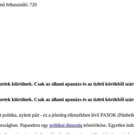
mú felhasználó: 720
ezetek kiürülnek. Csak az állami apanázs és az üzleti körökből szár
ezetek kiürülnek. Csak az állami apanázs és az üzleti körökből szár
tt politika, nyitott párt - ez a jelenleg ellenzékben lévő PASOK (Pánhe
ögországban. Papandreu egy
politikai dinasztia
trónörököse. Egyetlen indu