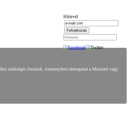
Hírlevél
éhez szükséges források. Amennyiben támogatná a Metazint vagy