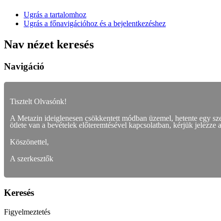
Ugrás a tartalomhoz
Ugrás a főnavigációhoz és a bejelentkezéshez
Nav nézet keresés
Navigáció
Tisztelt Olvasónk!
A Metazin ideiglenesen csökkentett módban üzemel, hetente egy s
ötlete van a bevételek előteremtésével kapcsolatban, kérjük jelezze 
Köszönettel,
A szerkesztők
Keresés
Figyelmeztetés