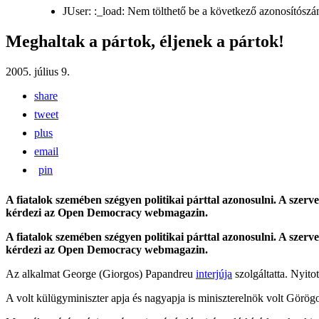
JUser: :_load: Nem tölthető be a következő azonosítószá
Meghaltak a pártok, éljenek a pártok!
2005. július 9.
share
tweet
plus
email
pin
A fiatalok szemében szégyen politikai párttal azonosulni. A szerv
kérdezi az Open Democracy webmagazin.
A fiatalok szemében szégyen politikai párttal azonosulni. A szerv
kérdezi az Open Democracy webmagazin.
Az alkalmat George (Giorgos) Papandreu
interjúja
szolgáltatta. Nyito
A volt külügyminiszter apja és nagyapja is miniszterelnök volt Gör