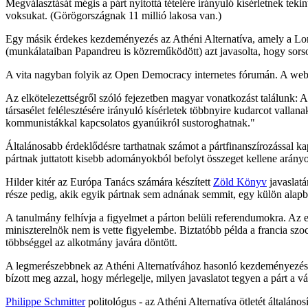
Megválasztását mégis a párt nyitottá tételére irányuló kísérletnek tek
voksukat. (Görögországnak 11 millió lakosa van.)
Egy másik érdekes kezdeményezés az Athéni Alternatíva, amely a Lor
(munkálataiban Papandreu is közreműködött) azt javasolta, hogy sorso
A vita nagyban folyik az Open Democracy internetes fórumán. A webm
Az elkötelezettségről szóló fejezetben magyar vonatkozást találunk: A p
társasélet felélesztésére irányuló kísérletek többnyire kudarcot valla
kommunistákkal kapcsolatos gyanúikról sustoroghatnak."
Általánosabb érdeklődésre tarthatnak számot a pártfinanszírozással ka
pártnak juttatott kisebb adományokból befolyt összeget kellene arányo
Hilder kitér az Európa Tanács számára készített
Zöld Könyv
javaslatá
része pedig, akik egyik pártnak sem adnának semmit, egy külön alapba
A tanulmány felhívja a figyelmet a párton belüli referendumokra. Az e
miniszterelnök nem is vette figyelembe. Biztatóbb példa a francia szoc
többséggel az alkotmány javára döntött.
A legmerészebbnek az Athéni Alternatívához hasonló kezdeményezéseket
bízott meg azzal, hogy mérlegelje, milyen javaslatot tegyen a párt a v
Philippe Schmitter
politológus - az Athéni Alternatíva ötletét általáno