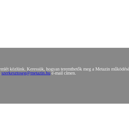
zemlét közlünk. Keressük, hogyan teremthetők meg a Metazin működés
a
szerkesztoseg@metazin.hu
e-mail címen.