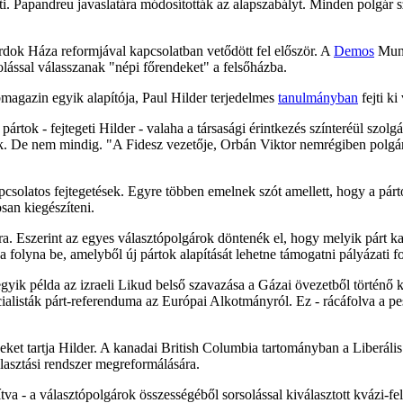
inti. Papandreu javaslatára módosították az alapszabályt. Minden polgár 
dok Háza reformjával kapcsolatban vetődött fel először. A
Demos
Munk
lással válasszanak "népi főrendeket" a felsőházba.
agazin egyik alapítója, Paul Hilder terjedelmes
tanulmányban
fejti k
ártok - fejtegeti Hilder - valaha a társasági érintkezés színteréül szol
nak. De nem mindig. "A Fidesz vezetője, Orbán Viktor nemrégiben polgári 
pcsolatos fejtegetések. Egyre többen emelnek szót amellett, hogy a pár
san kiegészíteni.
ra. Eszerint az egyes választópolgárok döntenék el, hogy melyik párt kap
 folyna be, amelyből új pártok alapítását lehetne támogatni pályázati 
gyik példa az izraeli Likud belső szavazása a Gázai övezetből történő 
ialisták párt-referenduma az Európai Alkotmányról. Ez - rácáfolva a pes
 tartja Hilder. A kanadai British Columbia tartományban a Liberális P
álasztási rendszer megreformálására.
sítva - a választópolgárok összességéből sorsolással kiválasztott kvázi-f