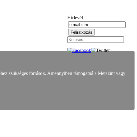
Hírlevél
éhez szükséges források. Amennyiben támogatná a Metazint vagy