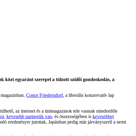
ok közt egyaránt szerepel a túlzott szülői gondoskodás, a
ic magazinban.
Conor Friedersdorf
, a liberális konzervatív lap
rülhető, az internet és a tinimagazinok tele vannak mindenféle
lni
,
kevesebb partnerük van
, és összességében is
kevesebbet
sonló eredményre jutottak, Japánban pedig már járványszerű a nemi