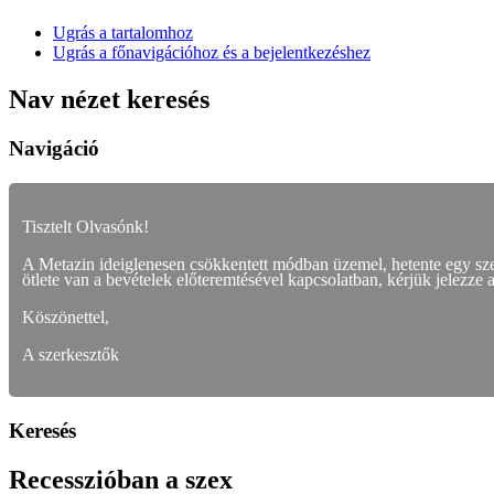
Ugrás a tartalomhoz
Ugrás a főnavigációhoz és a bejelentkezéshez
Nav nézet keresés
Navigáció
Tisztelt Olvasónk!
A Metazin ideiglenesen csökkentett módban üzemel, hetente egy s
ötlete van a bevételek előteremtésével kapcsolatban, kérjük jelezze 
Köszönettel,
A szerkesztők
Keresés
Recesszióban a szex