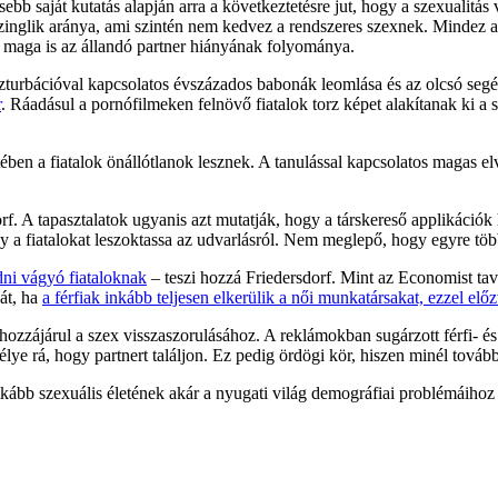
b saját kutatás alapján arra a következtetésre jut, hogy a szexualitás vá
 a szinglik aránya, ami szintén nem kedvez a rendszeres szexnek. Mind
en maga is az állandó partner hiányának folyománya.
zturbációval kapcsolatos évszázados babonák leomlása és az olcsó seg
r
. Ráadásul a pornófilmeken felnövő fiatalok torz képet alakítanak ki a
ében a fiatalok önállótlanok lesznek. A tanulással kapcsolatos magas el
f. A tapasztalatok ugyanis azt mutatják, hogy a társkereső applikációk 
y a fiatalokat leszoktassa az udvarlásról. Nem meglepő, hogy egyre több
i vágyó fiataloknak
– teszi hozzá Friedersdorf. Mint az Economist tav
át, ha
a férfiak inkább teljesen elkerülik a női munkatársakat, ezzel elő
hozzájárul a szex visszaszorulásához. A reklámokban sugárzott férfi- és 
e rá, hogy partnert találjon. Ez pedig ördögi kör, hiszen minél továb
tkább szexuális életének akár a nyugati világ demográfiai problémáihoz 