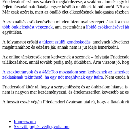
Friedersdorf számos szakértő megkérdezése, a szakirodalom és egy kiseb
fejlett társadalmak fiataljai egyre később repülnek ki otthonról. Nő
Már csak azért is, mert az önálló élet elkezdésének halogatása részb
A szexualitás csökkenésében minden bizonnyal szerepet játszik a mas
több önkielégítést végeznek
, ami esetenként a
libidó csökkenésével já
együttlétet.
A folyamatot erősíti
a túlzott szülői gondoskodás
, amelynek következt
magántanárhoz és edzésre jár, annak nem is jut ideje ismerkedni.
Az online társkeresők sem kedveznek a szexnek – folytatja Friedersdor
találkozáshoz, annál tovább pedig még ritkábban. Arra viszont jó, hog
A szexbotrányok és a #MeToo mozgalom sem kedveznek az ismerkedn
zaklatásnak tekinthető, ha egy nőt meghívnak egy italra
. Nem csoda h
Friedersdorf kitér rá, hogy a szégyenlősség és az önbizalom hiánya is 
nem is nagyon mer kezdeményezni, és értelemszerűen kevesebb az esély
A hosszú esszé végén Friedersdorf óvatosan utal rá, hogy a fiatalok ri
Impresszum
Szerzői jogi és védjegyoltalom