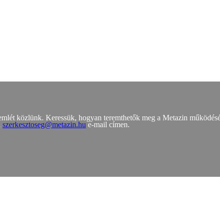
zemlét közlünk. Keressük, hogyan teremthetők meg a Metazin működés
a
szerkesztoseg@metazin.hu
e-mail címen.