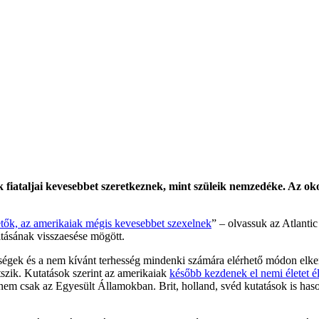
k fiataljai kevesebbet szeretkeznek, mint szüleik nemzedéke. Az ok
hetők, az amerikaiak mégis kevesebbet szexelnek
” – olvassuk az Atlant
vitásának visszaesése mögött.
egségek és a nem kívánt terhesség mindenki számára elérhető módon elke
tszik. Kutatások szerint az amerikaiak
később kezdenek el nemi életet é
 nem csak az Egyesült Államokban. Brit, holland, svéd kutatások is ha