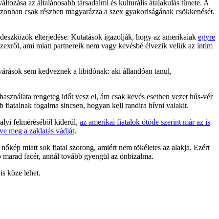
ltozása az általánosabb társadalmi és kulturális átalakulás tünete. A
ez azonban csak részben magyarázza a szex gyakoriságának csökkenését.
édeszközök elterjedése. Kutatások igazolják, hogy az amerikaiak
egyre
 szexről, ami miatt partnereik nem vagy kevésbé élvezik velük az intim
várások sem kedveznek a libidónak: aki állandóan tanul,
használata rengeteg időt vesz el, ám csak kevés esetben vezet hús-vér
 fiatalnak fogalma sincsen, hogyan kell randira hívni valakit.
alyi felméréséből kiderül,
az amerikai fiatalok ötöde szerint már az is
zve meg a zaklatás vádját
.
nőkép miatt sok fiatal szorong, amiért nem tökéletes az alakja. Ezért
b marad facér, annál tovább gyengül az önbizalma.
is köze lehet.