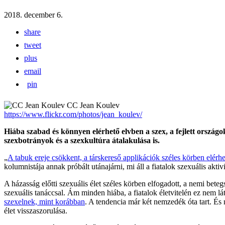
2018. december 6.
share
tweet
plus
email
pin
CC Jean Koulev
https://www.flickr.com/photos/jean_koulev/
Hiába szabad és könnyen elérhető elvben a szex, a fejlett országo
szexbotrányok és a szexkultúra átalakulása is.
„
A tabuk ereje csökkent, a társkereső applikációk széles körben elér
kolumnistája annak próbált utánajárni, mi áll a fiatalok szexuális akti
A házasság előtti szexuális élet széles körben elfogadott, a nemi bet
szexuális tanáccsal. Ám minden hiába, a fiatalok életvitelén ez nem lá
szexelnek, mint korábban
. A tendencia már két nemzedék óta tart. És
élet visszaszorulása.