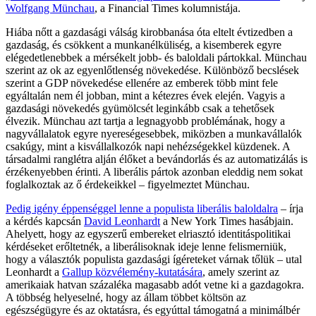
Wolfgang Münchau
, a Financial Times kolumnistája.
Hiába nőtt a gazdasági válság kirobbanása óta eltelt évtizedben a
gazdaság, és csökkent a munkanélküliség, a kisemberek egyre
elégedetlenebbek a mérsékelt jobb- és baloldali pártokkal. Münchau
szerint az ok az egyenlőtlenség növekedése. Különböző becslések
szerint a GDP növekedése ellenére az emberek több mint fele
egyáltalán nem él jobban, mint a kétezres évek elején. Vagyis a
gazdasági növekedés gyümölcsét leginkább csak a tehetősek
élvezik. Münchau azt tartja a legnagyobb problémának, hogy a
nagyvállalatok egyre nyereségesebbek, miközben a munkavállalók
csakúgy, mint a kisvállalkozók napi nehézségekkel küzdenek. A
társadalmi ranglétra alján élőket a bevándorlás és az automatizálás is
érzékenyebben érinti. A liberális pártok azonban eleddig nem sokat
foglalkoztak az ő érdekeikkel – figyelmeztet Münchau.
Pedig igény éppenséggel lenne a populista liberális baloldalra
– írja
a kérdés kapcsán
David Leonhardt
a New York Times hasábjain.
Ahelyett, hogy az egyszerű embereket elriasztó identitáspolitikai
kérdéseket erőltetnék, a liberálisoknak ideje lenne felismerniük,
hogy a választók populista gazdasági ígéreteket várnak tőlük – utal
Leonhardt a
Gallup közvélemény-kutatására
, amely szerint az
amerikaiak hatvan százaléka magasabb adót vetne ki a gazdagokra.
A többség helyeselné, hogy az állam többet költsön az
egészségügyre és az oktatásra, és egyúttal támogatná a minimálbér