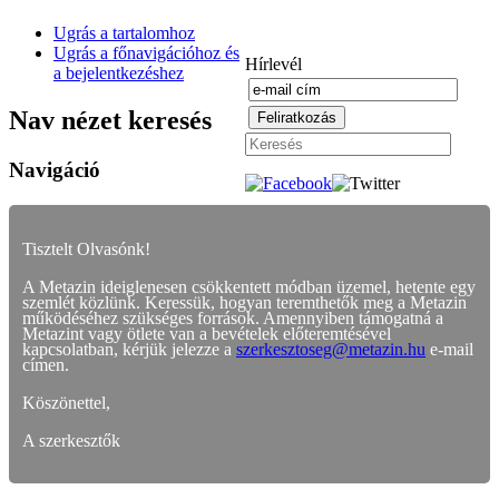
Ugrás a tartalomhoz
Ugrás a főnavigációhoz és
Hírlevél
a bejelentkezéshez
Nav nézet keresés
Navigáció
Tisztelt Olvasónk!
A Metazin ideiglenesen csökkentett módban üzemel, hetente egy
szemlét közlünk. Keressük, hogyan teremthetők meg a Metazin
működéséhez szükséges források. Amennyiben támogatná a
Metazint vagy ötlete van a bevételek előteremtésével
kapcsolatban, kérjük jelezze a
szerkesztoseg@metazin.hu
e-mail
címen.
Köszönettel,
A szerkesztők