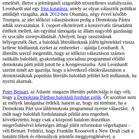
emelését, illetve a jelenleginél szigorúbb trösztellenes szabályozást.
Leonhardt utal egy
friss kutatásra
, amely az olyan választók politikai
attitűdjét vizsgálta, akik 2012-ben Obamára, négy évvel később
Trumpra, az idei időközi választásokon pedig a Demokrata Pártra
adták szavazatukat. E csoport elkötelezett a konzervatív társadalmi
értékek mellett, ám egyúttal támogatja az állam nagyobb gazdasági
és szociális szerepvállalását. Ahelyett, hogy rasszistának
bélyegeznék őket, a baloldali liberálisoknak jóléti ígéretekkel vissza
kellene hódítaniuk ezeket az embereket – ajánlja Leonhardt. A
liberális szerző megemlíti, hogy az időközi választáson számos
radikális baloldali, gyakorlatilag szocialista programmal előálló
demokrata párti jelölt jutott be a Kongresszusba. Ami Leonhardt
szerint ismét azt igazolja, hogy a következő elnökválasztáson a
demokratáknak populista liberális baloldali jelöltet kell indítaniuk, ha
nyerni akarnak.
Peter Beinart
, az Atlantic magazin liberális publicistája is úgy véli,
hogy
a Demokrata Pártban baloldali fordulat zajlik
. Őt azonban nem
az esélyek latolgatása érdekli, hanem az, hogy mi történne, ha a
Demokrata Párt szociáldemokrata programmal nyerne választást. A
múlt nagy baloldali fordulatainak példái arra engednek
következtetni, hogy csak a központi hatalom drasztikus
megerősítésével lehetséges átfogó jóléti reformokat végrehajtani –
véli Beinart. Felidézi, hogy Franklin Roosevelt a New Dealt csak a
hatalmi fékek és ellensúlyok jelentős meggyengítésével, a