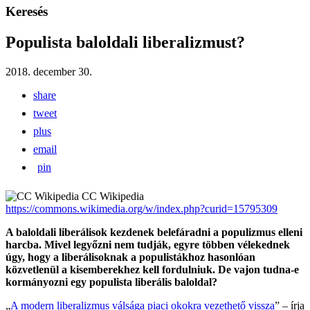
Keresés
Populista baloldali liberalizmust?
2018. december 30.
share
tweet
plus
email
pin
CC Wikipedia
https://commons.wikimedia.org/w/index.php?curid=15795309
A baloldali liberálisok kezdenek belefáradni a populizmus elleni
harcba. Mivel legyőzni nem tudják, egyre többen vélekednek
úgy, hogy a liberálisoknak a populistákhoz hasonlóan
közvetlenül a kisemberekhez kell fordulniuk. De vajon tudna-e
kormányozni egy populista liberális baloldal?
„
A modern liberalizmus válsága piaci okokra vezethető vissza
” – írja