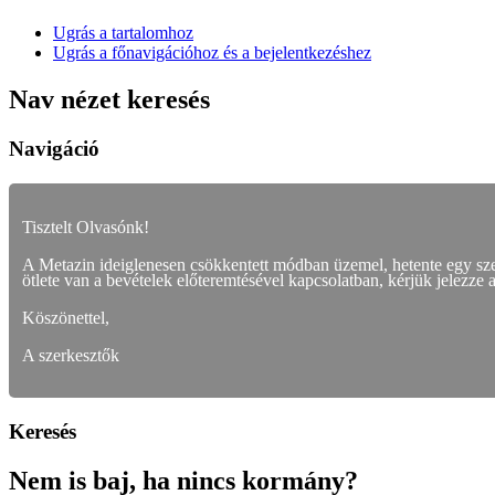
Ugrás a tartalomhoz
Ugrás a főnavigációhoz és a bejelentkezéshez
Nav nézet keresés
Navigáció
Tisztelt Olvasónk!
A Metazin ideiglenesen csökkentett módban üzemel, hetente egy s
ötlete van a bevételek előteremtésével kapcsolatban, kérjük jelezze 
Köszönettel,
A szerkesztők
Keresés
Nem is baj, ha nincs kormány?