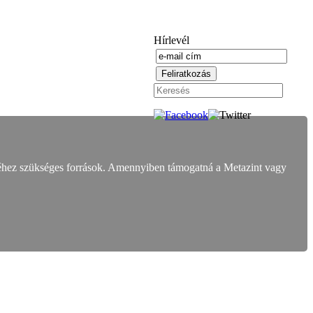
Hírlevél
éhez szükséges források. Amennyiben támogatná a Metazint vagy