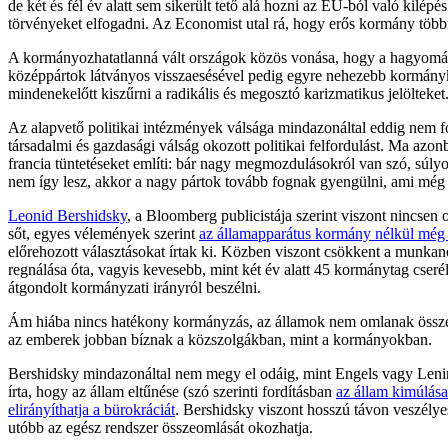
de két és fél év alatt sem sikerült tető alá hozni az EU-ból való ki
törvényeket elfogadni. Az Economist utal rá, hogy erős kormány többn
A kormányozhatatlanná vált országok közös vonása, hogy a hagyomány
középpártok látványos visszaesésével pedig egyre nehezebb kormányk
mindenekelőtt kiszűrni a radikális és megosztó karizmatikus jelölteket
Az alapvető politikai intézmények válsága mindazonáltal eddig nem for
társadalmi és gazdasági válság okozott politikai felfordulást. Ma azo
francia tüntetéseket említi: bár nagy megmozdulásokról van szó, sú
nem így lesz, akkor a nagy pártok tovább fognak gyengülni, ami még 
Leonid Bershidsky
, a Bloomberg publicistája szerint viszont nincse
sőt, egyes vélemények szerint
az államapparátus kormány nélkül még 
előrehozott választásokat írtak ki. Közben viszont csökkent a munkan
regnálása óta, vagyis kevesebb, mint két év alatt 45 kormánytag cseré
átgondolt kormányzati irányról beszélni.
Ám hiába nincs hatékony kormányzás, az államok nem omlanak össze. B
az emberek jobban bíznak a közszolgákban, mint a kormányokban.
Bershidsky mindazonáltal nem megy el odáig, mint Engels vagy Lenin
írta, hogy az állam eltűnése (szó szerinti fordításban
az állam kimúlása
elirányíthatja a bürokráciát
. Bershidsky viszont hosszú távon veszélye
utóbb az egész rendszer összeomlását okozhatja.