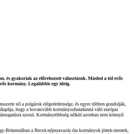
 és gyakoriak az előrehozott választások. Máshol a túl erős
erős kormány. Legalábbis egy ideig.
nsszerte nő a polgárok elégedetlensége, és egyre többen gondolják,
állapítja, hogy a hovatovább kormányozhatatlanná váló európai
ső támogatásra szorul. Kormánytöbbség nélkül azonban nem könnyű
gy-Britanniában a Brexit-népszavazás óta kormányok jöttek-mentek,