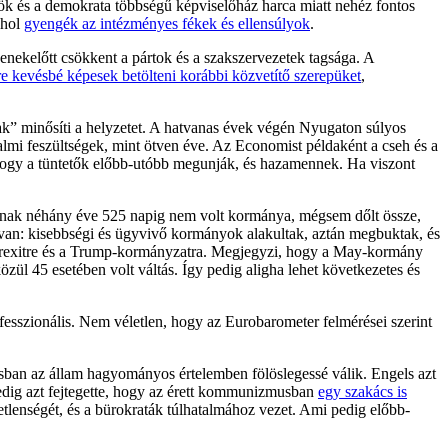
nök és a demokrata többségű képviselőház harca miatt nehéz fontos
ahol
gyengék az intézményes fékek és ellensúlyok
.
ekelőtt csökkent a pártok és a szakszervezetek tagsága. A
re kevésbé képesek betölteni korábbi közvetítő szerepüket
,
-nak” minősíti a helyzetet. A hatvanas évek végén Nyugaton súlyos
dalmi feszültségek, mint ötven éve. Az Economist példaként a cseh és a
 hogy a tüntetők előbb-utóbb megunják, és hazamennek. Ha viszont
nak néhány éve 525 napig nem volt kormánya, mégsem dőlt össze,
an: kisebbségi és ügyvivő kormányok alakultak, aztán megbuktak, és
 a Brexitre és a Trump-kormányzatra. Megjegyzi, hogy a May-kormány
zül 45 esetében volt váltás. Így pedig aligha lehet következetes és
esszionális. Nem véletlen, hogy az Eurobarometer felmérései szerint
ban az állam hagyományos értelemben fölöslegessé válik. Engels azt
edig azt fejtegette, hogy az érett kommunizmusban
egy szakács is
etlenségét, és a bürokraták túlhatalmához vezet. Ami pedig előbb-