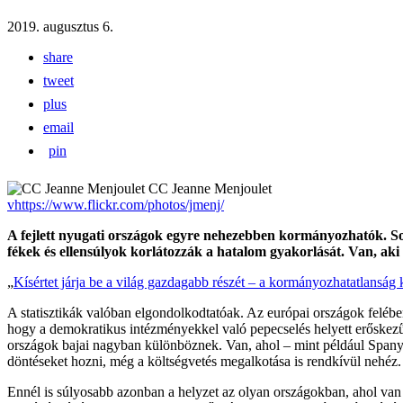
2019. augusztus 6.
share
tweet
plus
email
pin
CC Jeanne Menjoulet
vhttps://www.flickr.com/photos/jmenj/
A fejlett nyugati országok egyre nehezebben kormányozhatók. So
fékek és ellensúlyok korlátozzák a hatalom gyakorlását. Van, aki 
„
Kísértet járja be a világ gazdagabb részét – a kormányozhatatlanság k
A statisztikák valóban elgondolkodtatóak. Az európai országok felébe
hogy a demokratikus intézményekkel való pepecselés helyett erőskezű
országok bajai nagyban különböznek. Van, ahol – mint például Spany
döntéseket hozni, még a költségvetés megalkotása is rendkívül nehéz.
Ennél is súlyosabb azonban a helyzet az olyan országokban, ahol va