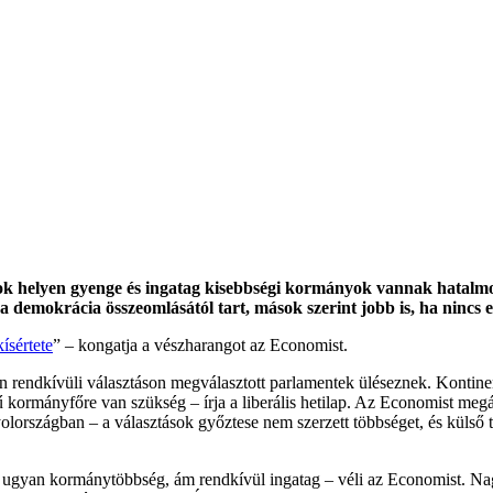
k helyen gyenge és ingatag kisebbségi kormányok vannak hatalmon,
a demokrácia összeomlásától tart, mások szerint jobb is, ha nincs 
ísértete
” – kongatja a vészharangot az Economist.
n rendkívüli választáson megválasztott parlamentek üléseznek. Kontine
 kormányfőre van szükség – írja a liberális hetilap. Az Economist meg
olországban – a választások győztese nem szerzett többséget, és kül
n ugyan kormánytöbbség, ám rendkívül ingatag – véli az Economist. Na