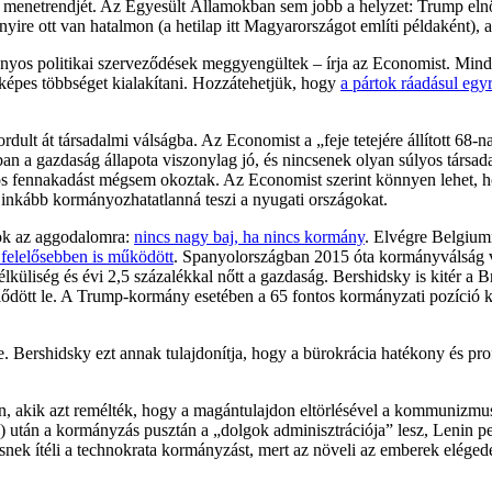
lépés menetrendjét. Az Egyesült Államokban sem jobb a helyzet: Trump el
yire ott van hatalmon (a hetilap itt Magyarországot említi példaként), 
os politikai szerveződések meggyengültek – írja az Economist. Minden
épes többséget kialakítani. Hozzátehetjük, hogy
a pártok ráadásul egy
.
dult át társadalmi válságba. Az Economist a „feje tetejére állított 68
nban a gazdaság állapota viszonylag jó, és nincsenek olyan súlyos társa
lyos fennakadást mégsem okoztak. Az Economist szerint könnyen lehet,
inkább kormányozhatatlanná teszi a nyugati országokat.
n ok az aggodalomra:
nincs nagy baj, ha nincs kormány
. Elvégre Belgium
felelősebben is működött
. Spanyolországban 2015 óta kormányválság v
élküliség és évi 2,5 százalékkal nőtt a gazdaság. Bershidsky is kitér
lődött le. A Trump-kormány esetében a 65 fontos kormányzati pozíció kö
ershidsky ezt annak tulajdonítja, hogy a bürokrácia hatékony és prof
, akik azt remélték, hogy a magántulajdon eltörlésével a kommunizmus
) után a kormányzás pusztán a „dolgok adminisztrációja” lesz, Lenin p
snek ítéli a technokrata kormányzást, mert az növeli az emberek eléged