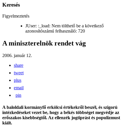
Keresés
Figyelmeztetés
JUser: :_load: Nem tölthető be a következő
azonosítószámú felhasználó: 720
A miniszterelnök rendet vág
2006. január 12.
share
tweet
plus
email
pin
A baloldali kormányfő erkölcsi értékekről beszél, és szigorú
intézkedéseket vezet be, hogy a békés többséget megvédje az
erőszakos kisebbségtől. Az ellenzék jogtiprást és populizmust
kiált.