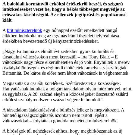
A baloldali kormányfő erkölcsi értékekről beszél, és szigorú
intézkedéseket vezet be, hogy a békés többséget megvédje az
erőszakos kisebbségtől. Az ellenzék jogtiprást és populizmust
kiált.
A
brit miniszterelnök
egy hónappal ezelőtt emelkedett hangú
cikkben indokolta meg az egymás iránti tisztelet helyreállítása
érdekében bevezetendő új kényszerintézkedéseket.
„Nagy-Britannia az elmúlt évtizedekben gyors kulturális és
társadalmi változásokon ment keresztül – írta Tony Blair. – E
változások nagy része elkerülhetetlen és jó volt. Enyhültek a merev
osztálykülönbségek és régimódi előítéletek, amelyek visszafogták
Britanniát. De káros és előre nem látott változások is végbementek.
Meglazultak a családi kötelékek. Széttöredeztek a közösségek.
Hanyatlásnak indultak a polgári társadalom olyan intézményei, mint
az egyházak. A 20. század elején a közösségeket összetartó szilárd
erkölcsi szabályrendszer a század végére felbomlott.”
A társadalom átalakulásával a bűnözés jellege is megváltozott. A
büntető igazságszolgáltatás azonban nem tartott lépést a
változásokkal – folytatta a gondolatmenetet a miniszterelnök.
A bíróságok túl nehézkesek ahhoz, hogy megbirkózzanak az új