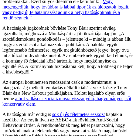
problémákkal. Ezért súlyos dilemma elé kerültünk:
„Vagy
megengedjük, hogy továbbra is lábbal tiporják az áldozatok jogait,
vagy pedig új felhatalmazást adunk a helyi hatóságoknak és a
rendőrségnek.”
A hatóságok jogkörének bővítése Tony Blair szerint elvileg
igazolható, méghozzá a Munkáspárt saját filozófiája alapján: „A
szociáldemokrata gondolkodás – jelentette ki – mindig is abban állt,
hogy az erkölcsöt alkalmazzuk a politikára. A baloldal egyik
legfontosabb felismerése, egyik megkülönböztető jegye, hogy óva
int a túlzott individualizmustól. Az embereknek együtt kell élniük, és
a kormány fő feladatai közé tartozik, hogy megkönnyítse az
együttélést. A kormánynak biztosítania kell, hogy a többség ne féljen
a kisebbségtől.”
Az európai kontinensen rendszerint csak a modernizmust, a
piacgazdaság melletti fenntartás nélküli kiállást veszik észre Tony
Blair és a New Labour politikájában. Holott legalább olyan erős
benne
a brit vallásos szocializmusra visszanyúló, hagyományos, sőt
konzervatív elem
.
A hatóságok már eddig is
sok új és félelmetes eszközt
kaptak a
kezükbe. Az egyik ilyen az ASBO-nak rövidített Anti-Social
Behaviour Order. A rendbontóknak meg lehet parancsolni, hogy
tartózkodjanak a félelemkeltő vagy másokat zaklató magatartástól.