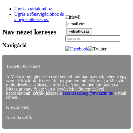
Ugrás a tartalomhoz
Ugrás a főnavigációhoz és
Hírlevél
a bejelentkezéshez
Nav nézet keresés
Navigáció
Tisztelt Olvasónk!
A Metazin ideiglenesen csökkentett módban üzemel, hetente egy
szemlét közlünk. Keressük, hogyan teremthetők meg a Metazin
működéséhez szükséges források. Amennyiben támogatná a
Metazint vagy ötlete van a bevételek előteremtésével
kapcsolatban, kérjük jelezze a
szerkesztoseg@metazin.hu
e-mail
címen.
Köszönettel,
A szerkesztők