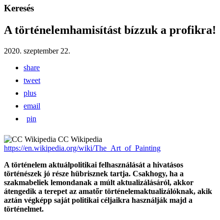
Keresés
A történelemhamisítást bízzuk a profikra!
2020. szeptember 22.
share
tweet
plus
email
pin
CC Wikipedia
https://en.wikipedia.org/wiki/The_Art_of_Painting
A történelem aktuálpolitikai felhasználását a hivatásos
történészek jó része hübrisznek tartja. Csakhogy, ha a
szakmabeliek lemondanak a múlt aktualizálásáról, akkor
átengedik a terepet az amatőr történelemaktualizálóknak, akik
aztán végképp saját politikai céljaikra használják majd a
történelmet.