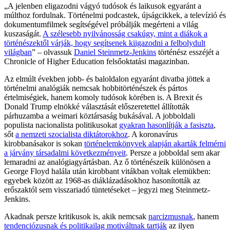
„A jelenben eligazodni vágyó tudósok és laikusok egyaránt a
múlthoz fordulnak. Történelmi podcastek, újságcikkek, a televízió és
dokumentumfilmek segítségével próbálják megérteni a világ
kuszaságát.
A szélesebb nyilvánosság csakúgy, mint a diákok a
történészektől várják, hogy segítsenek kiigazodni a felbolydult
világban
” – olvassuk
Daniel Steinmetz-Jenkins
történész esszéjét a
Chronicle of Higher Education felsőoktatási magazinban.
Az elmúlt években jobb- és baloldalon egyaránt divatba jöttek a
történelmi analógiák nemcsak hobbitörténészek és pártos
értelmiségiek, hanem komoly tudósok körében is. A Brexit és
Donald Trump elnökké választását előszeretettel állították
párhuzamba a weimari köztársaság bukásával. A jobboldali
populista nacionalista politikusokat
gyakran hasonlítják a fasiszta
,
sőt
a nemzeti szocialista diktátorokhoz
. A koronavírus
kirobbanásakor is sokan
történelemkönyvek alapján akarták felmérni
a járvány társadalmi következményeit
. Persze a jobboldal sem akar
lemaradni az analógiagyártásban. Az ő történészeik különösen a
George Floyd halála után kirobbant vitákban voltak elemükben:
egyebek között az 1968-as diáklázadásokhoz hasonították az
erőszaktól sem visszariadó tüntetéseket – jegyzi meg Steinmetz-
Jenkins.
Akadnak persze kritikusok is, akik nemcsak
narcizmusnak
, hanem
tendenciózusnak és politikailag motiváltnak tartják
az ilyen