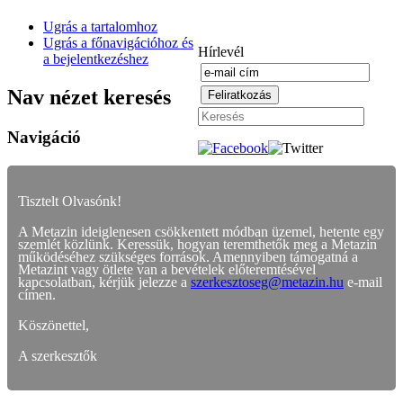
Ugrás a tartalomhoz
Ugrás a főnavigációhoz és
Hírlevél
a bejelentkezéshez
Nav nézet keresés
Navigáció
Tisztelt Olvasónk!
A Metazin ideiglenesen csökkentett módban üzemel, hetente egy
szemlét közlünk. Keressük, hogyan teremthetők meg a Metazin
működéséhez szükséges források. Amennyiben támogatná a
Metazint vagy ötlete van a bevételek előteremtésével
kapcsolatban, kérjük jelezze a
szerkesztoseg@metazin.hu
e-mail
címen.
Köszönettel,
A szerkesztők