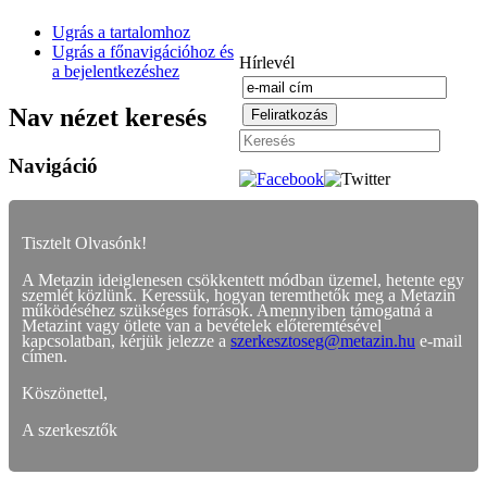
Ugrás a tartalomhoz
Ugrás a főnavigációhoz és
Hírlevél
a bejelentkezéshez
Nav nézet keresés
Navigáció
Tisztelt Olvasónk!
A Metazin ideiglenesen csökkentett módban üzemel, hetente egy
szemlét közlünk. Keressük, hogyan teremthetők meg a Metazin
működéséhez szükséges források. Amennyiben támogatná a
Metazint vagy ötlete van a bevételek előteremtésével
kapcsolatban, kérjük jelezze a
szerkesztoseg@metazin.hu
e-mail
címen.
Köszönettel,
A szerkesztők