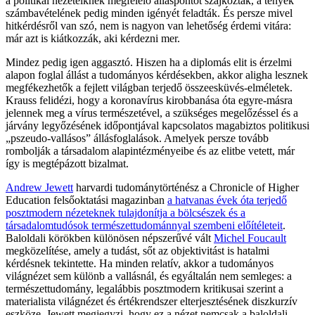
a politikai nézeteiknek megfelelő álláspontot szajkózták, a tények
számbavételének pedig minden igényét feladták. És persze mivel
hitkérdésről van szó, nem is nagyon van lehetőség érdemi vitára:
már azt is kiátkozzák, aki kérdezni mer.
Mindez pedig igen aggasztó. Hiszen ha a diplomás elit is érzelmi
alapon foglal állást a tudományos kérdésekben, akkor aligha lesznek
megfékezhetők a fejlett világban terjedő összeesküvés-elméletek.
Krauss felidézi, hogy a koronavírus kirobbanása óta egyre-másra
jelennek meg a vírus természetével, a szükséges megelőzéssel és a
járvány legyőzésének időpontjával kapcsolatos magabiztos politikusi
„pszeudo-vallásos” állásfoglalások. Amelyek persze tovább
rombolják a társadalom alapintézményeibe és az elitbe vetett, már
így is megtépázott bizalmat.
Andrew Jewett
harvardi tudománytörténész a Chronicle of Higher
Education felsőoktatási magazinban
a hatvanas évek óta terjedő
posztmodern nézeteknek tulajdonítja a bölcsészek és a
társadalomtudósok természettudománnyal szembeni előítéleteit
.
Baloldali körökben különösen népszerűvé vált
Michel Foucault
megközelítése, amely a tudást, sőt az objektivitást is hatalmi
kérdésnek tekintette. Ha minden relatív, akkor a tudományos
világnézet sem különb a vallásnál, és egyáltalán nem semleges: a
természettudomány, legalábbis posztmodern kritikusai szerint a
materialista világnézet és értékrendszer elterjesztésének diszkurzív
eszköze. Jewett megjegyzi, hogy ez a nézet nemcsak a baloldali