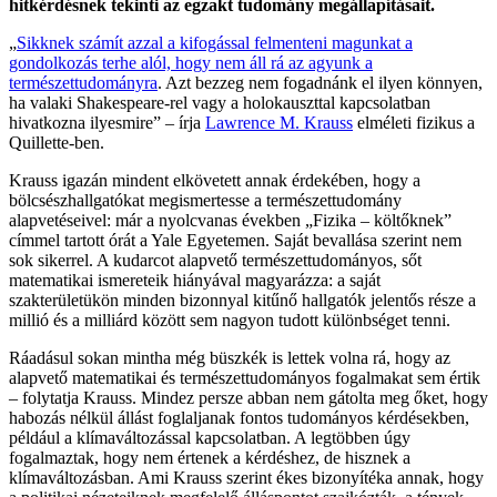
hitkérdésnek tekinti az egzakt tudomány megállapításait.
„
Sikknek számít azzal a kifogással felmenteni magunkat a
gondolkozás terhe alól, hogy nem áll rá az agyunk a
természettudományra
. Azt bezzeg nem fogadnánk el ilyen könnyen,
ha valaki Shakespeare-rel vagy a holokauszttal kapcsolatban
hivatkozna ilyesmire” – írja
Lawrence M. Krauss
elméleti fizikus a
Quillette-ben.
Krauss igazán mindent elkövetett annak érdekében, hogy a
bölcsészhallgatókat megismertesse a természettudomány
alapvetéseivel: már a nyolcvanas években „Fizika – költőknek”
címmel tartott órát a Yale Egyetemen. Saját bevallása szerint nem
sok sikerrel. A kudarcot alapvető természettudományos, sőt
matematikai ismereteik hiányával magyarázza: a saját
szakterületükön minden bizonnyal kitűnő hallgatók jelentős része a
millió és a milliárd között sem nagyon tudott különbséget tenni.
Ráadásul sokan mintha még büszkék is lettek volna rá, hogy az
alapvető matematikai és természettudományos fogalmakat sem értik
– folytatja Krauss. Mindez persze abban nem gátolta meg őket, hogy
habozás nélkül állást foglaljanak fontos tudományos kérdésekben,
például a klímaváltozással kapcsolatban. A legtöbben úgy
fogalmaztak, hogy nem értenek a kérdéshez, de hisznek a
klímaváltozásban. Ami Krauss szerint ékes bizonyítéka annak, hogy