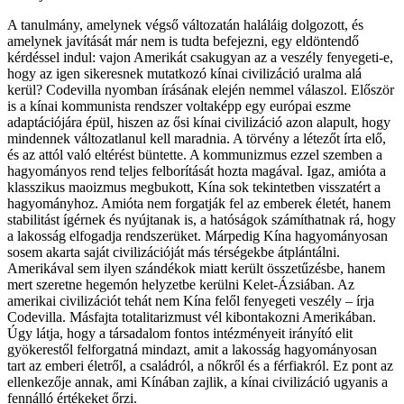
A tanulmány, amelynek végső változatán haláláig dolgozott, és
amelynek javítását már nem is tudta befejezni, egy eldöntendő
kérdéssel indul: vajon Amerikát csakugyan az a veszély fenyegeti-e,
hogy az igen sikeresnek mutatkozó kínai civilizáció uralma alá
kerül? Codevilla nyomban írásának elején nemmel válaszol. Először
is a kínai kommunista rendszer voltaképp egy európai eszme
adaptációjára épül, hiszen az ősi kínai civilizáció azon alapult, hogy
mindennek változatlanul kell maradnia. A törvény a létezőt írta elő,
és az attól való eltérést büntette. A kommunizmus ezzel szemben a
hagyományos rend teljes felborítását hozta magával. Igaz, amióta a
klasszikus maoizmus megbukott, Kína sok tekintetben visszatért a
hagyományhoz. Amióta nem forgatják fel az emberek életét, hanem
stabilitást ígérnek és nyújtanak is, a hatóságok számíthatnak rá, hogy
a lakosság elfogadja rendszerüket. Márpedig Kína hagyományosan
sosem akarta saját civilizációját más térségekbe átplántálni.
Amerikával sem ilyen szándékok miatt került összetűzésbe, hanem
mert szeretne hegemón helyzetbe kerülni Kelet-Ázsiában. Az
amerikai civilizációt tehát nem Kína felől fenyegeti veszély – írja
Codevilla. Másfajta totalitarizmust vél kibontakozni Amerikában.
Úgy látja, hogy a társadalom fontos intézményeit irányító elit
gyökerestől felforgatná mindazt, amit a lakosság hagyományosan
tart az emberi életről, a családról, a nőkről és a férfiakról. Ez pont az
ellenkezője annak, ami Kínában zajlik, a kínai civilizáció ugyanis a
fennálló értékeket őrzi.