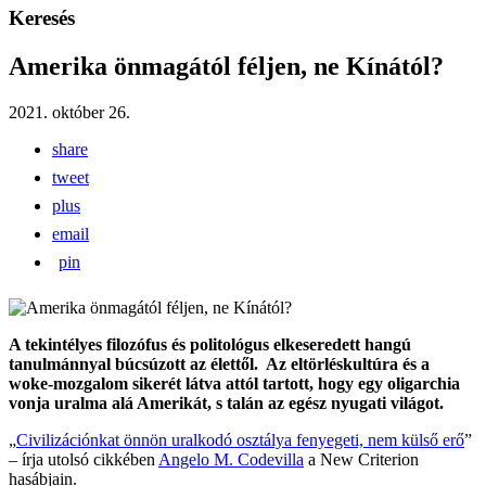
Keresés
Amerika önmagától féljen, ne Kínától?
2021. október 26.
share
tweet
plus
email
pin
A tekintélyes filozófus és politológus elkeseredett hangú
tanulmánnyal búcsúzott az élettől. Az eltörléskultúra és a
woke-mozgalom sikerét látva attól tartott, hogy egy oligarchia
vonja uralma alá Amerikát, s talán az egész nyugati világot.
„
Civilizációnkat önnön uralkodó osztálya fenyegeti, nem külső erő
”
– írja utolsó cikkében
Angelo M. Codevilla
a New Criterion
hasábjain.