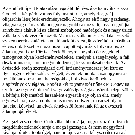
Az említett új elit kialakulása legalább fél évszázadra nyúlik vissza.
Codevilla két párhuzamos folyamatot ír le, amelyek egy új
oligarchia létrejöttét eredményezték. Ahogy az első nagy gazdasági
világválság után az állam egyre nagyobbra duzzadt, lassan egyfajta
szimbiózis alakult ki az állami szabályozó hatóságok és a nagy üzleti
vállalkozások vezetői között. Ma már az állami és a vállalati vezető
szakemberek akadálytalanul lépnek át az egyik szférából a másikba
és viszont. Ezzel párhuzamosan zajlott egy másik folyamat is, az
állam ugyanis az 1960-as évektől egyre nagyobb összegekkel
támogatott olyan kezdeményezéseket, amelyek a szegénység, a faji
diszkrimináció, a nemi egyenlőtlenség felszámolását célozták. Az
évtizedek során szerteágazó civil intézményrendszer jött létre az
ilyen ügyek előmozdítása végett, és ennek munkatársai ugyancsak
hol átlépnek az állami hatóságokba, hol visszakerülnek az
alapítványok világába. Ebből a két folyamatból nőnek ki Codevilla
szerint az egyre újabb vélt vagy valós igazságtalanságok leleplezői, s
a kétfajta folyamatból lassanként egyesült egy olyan elit, amely
egyrészt uralja az amerikai intézményrendszert, másrészt olyan
ügyeket képvisel, amelyek fenekestől forgatnák fel az egyszerű
állampolgár életét.
Az igazi veszedelmet Codevilla abban látja, hogy ez az új oligarchia
megdönthetetlennek tartja a maga igazságait, és nem meggyőzni
kívánja róluk a többséget, hanem rájuk akarja kényszeríteni a saját