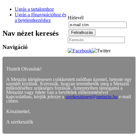
Ugrás a tartalomhoz
Ugrás a főnavigációhoz és
Hírlevél
a bejelentkezéshez
Nav nézet keresés
Navigáció
Tisztelt Olvasónk!
A Metazin ideiglenesen csökkentett módban üzemel, hetente egy
szemlét közlünk. Keressük, hogyan teremthetők meg a Metazin
működéséhez szükséges források. Amennyiben támogatná a
Metazint vagy ötlete van a bevételek előteremtésével
kapcsolatban, kérjük jelezze a
szerkesztoseg@metazin.hu
e-mail
címen.
Köszönettel,
A szerkesztők