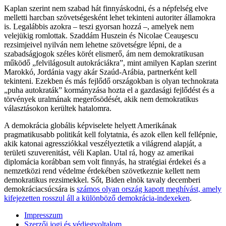
Kaplan szerint nem szabad hát finnyáskodni, és a népfelség elve
melletti harcban szövetségesként lehet tekinteni autoriter államokra
is. Legalábbis azokra – teszi gyorsan hozzá –, amelyek nem
velejükig romlottak. Szaddám Huszein és Nicolae Ceauşescu
rezsimjeivel nyilván nem lehetne szövetségre lépni, de a
szabadságjogok széles körét elismerő, ám nem demokratikusan
működő „felvilágosult autokráciákra”, mint amilyen Kaplan szerint
Marokkó, Jordánia vagy akár Szaúd-Arábia, partnerként kell
tekinteni. Ezekben és más fejlődő országokban is olyan technokrata
„puha autokraták” kormányzása hozta el a gazdasági fejlődést és a
törvények uralmának megerősödését, akik nem demokratikus
választásokon kerültek hatalomra.
A demokrácia globális képviselete helyett Amerikának
pragmatikusabb politikát kell folytatnia, és azok ellen kell fellépnie,
akik katonai agressziókkal veszélyeztetik a világrend alapját, a
területi szuverenitást, véli Kaplan. Utal rá, hogy az amerikai
diplomácia korábban sem volt finnyás, ha stratégiai érdekei és a
nemzetközi rend védelme érdekében szövetkeznie kellett nem
demokratikus rezsimekkel. Sőt, Biden elnök tavaly decemberi
demokráciacsúcsára is
számos olyan ország kapott meghívást, amely
kifejezetten rosszul áll a különböző demokrácia-indexeken
.
Impresszum
Szerzői jogi és védjegyoltalom