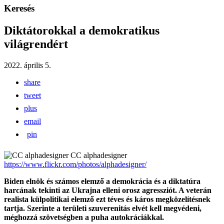
Keresés
Diktátorokkal a demokratikus
világrendért
2022. április 5.
share
tweet
plus
email
pin
CC alphadesigner
https://www.flickr.com/photos/alphadesigner/
Biden elnök és számos elemző a demokrácia és a diktatúra
harcának tekinti az Ukrajna elleni orosz agressziót. A veterán
realista külpolitikai elemző ezt téves és káros megközelítésnek
tartja. Szerinte a területi szuverenitás elvét kell megvédeni,
méghozzá szövetségben a puha autokráciákkal.