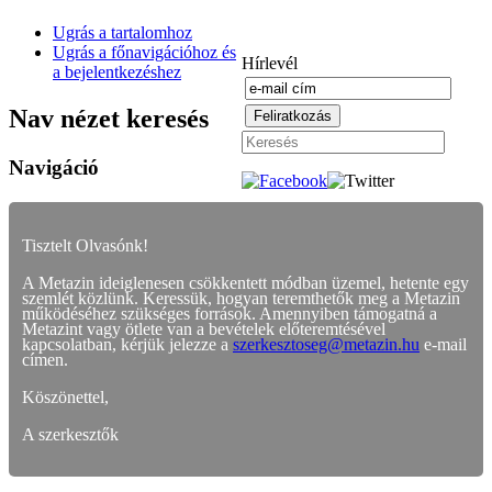
Ugrás a tartalomhoz
Ugrás a főnavigációhoz és
Hírlevél
a bejelentkezéshez
Nav nézet keresés
Navigáció
Tisztelt Olvasónk!
A Metazin ideiglenesen csökkentett módban üzemel, hetente egy
szemlét közlünk. Keressük, hogyan teremthetők meg a Metazin
működéséhez szükséges források. Amennyiben támogatná a
Metazint vagy ötlete van a bevételek előteremtésével
kapcsolatban, kérjük jelezze a
szerkesztoseg@metazin.hu
e-mail
címen.
Köszönettel,
A szerkesztők