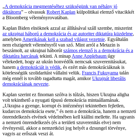
„
A demokrácia megmentéséhez szükségünk van néhány jó
diktátorra
” – olvassuk
Robert Kaplan
külpolitikai elemző vitacikkét
a Bloomberg véleményrovatában.
Kaplan Biden elnöknek azzal az állításával száll szembe, miszerint
az ukrajnai háború a demokrácia és az autoriter diktatúra küzdelme
,
amelyben
Amerikának kell a szabad világot vezetnie
. Egyáltalán
nem elszigetelt véleményről van szó. Mint arról a Metazin is
beszámolt, az ukrajnai háborút
számos elemző is a demokrácia és a
diktatúra harcának
tekinti. A minap
Anne Applebaum
úgy
vélekedett, hogy az ukrán honvédők nemcsak szuverenitásukat,
hanem
a demokráciát is védik
, és ezért más demokráciáknak is
kötelességük szolidaritást vállalni velük.
Francis Fukuyama
talán
még ennél is tovább ragadtatta magát, amikor
Ukrajnát liberális
demokráciának nevezte
.
Kaplan szerint ez finoman szólva is túlzás, hiszen Ukrajna aligha
volt tekinthető a nyugati típusú demokrácia mintaállamának.
„Ukrajna a gyenge, korrupt és intézményi tekintetben fejletlen,
kudarcos demokrácia esete,” és nem a demokrácia, hanem a nemzeti
önrendelkezés elvének védelmében kell kiállni mellette. Ha ugyanis
a nemzeti önrendelkezés (és a területi szuverenitás elve) nem
érvényesül, akkor a nemzetközi jog helyét a dzsungel törvénye,
vagyis az erőszak veszi át.