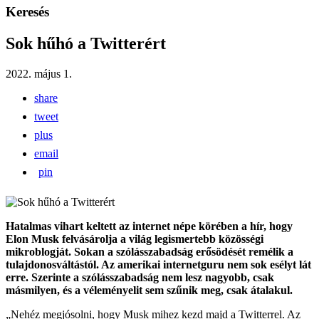
Keresés
Sok hűhó a Twitterért
2022. május 1.
share
tweet
plus
email
pin
Hatalmas vihart keltett az internet népe körében a hír, hogy
Elon Musk felvásárolja a világ legismertebb közösségi
mikroblogját. Sokan a szólásszabadság erősödését remélik a
tulajdonosváltástól. Az amerikai internetguru nem sok esélyt lát
erre. Szerinte a szólásszabadság nem lesz nagyobb, csak
másmilyen, és a véleményelit sem szűnik meg, csak átalakul.
„Nehéz megjósolni, hogy Musk mihez kezd majd a Twitterrel. Az