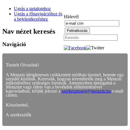
Ugrás a tartalomhoz
Ugrás a főnavigációhoz és
Hírlevél
a bejelentkezéshez
Nav nézet keresés
Navigáció
Tisztelt Olvasónk!
A Metazin ideiglenesen csökkentett módban üzemel, hetente egy
szemlét közlünk. Keressük, hogyan teremthetők meg a Metazin
működéséhez szükséges források. Amennyiben támogatná a
Metazint vagy ötlete van a bevételek előteremtésével
kapcsolatban, kérjük jelezze a
szerkesztoseg@metazin.hu
e-mail
címen.
Köszönettel,
A szerkesztők