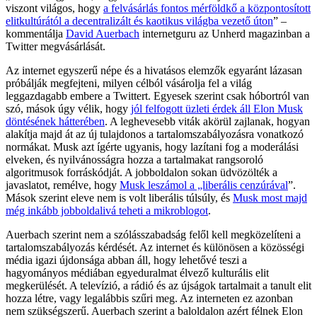
viszont világos, hogy
a felvásárlás fontos mérföldkő a központosított
elitkultúrától a decentralizált és kaotikus világba vezető úton
” –
kommentálja
David Auerbach
internetguru az Unherd magazinban a
Twitter megvásárlását.
Az internet egyszerű népe és a hivatásos elemzők egyaránt lázasan
próbálják megfejteni, milyen célból vásárolja fel a világ
leggazdagabb embere a Twittert. Egyesek szerint csak hóbortról van
szó, mások úgy vélik, hogy
jól felfogott üzleti érdek áll Elon Musk
döntésének hátterében
. A leghevesebb viták akörül zajlanak, hogyan
alakítja majd át az új tulajdonos a tartalomszabályozásra vonatkozó
normákat. Musk azt ígérte ugyanis, hogy lazítani fog a moderálási
elveken, és nyilvánosságra hozza a tartalmakat rangsoroló
algoritmusok forráskódját. A jobboldalon sokan üdvözölték a
javaslatot, remélve, hogy
Musk leszámol a „liberális cenzúrával
”.
Mások szerint eleve nem is volt liberális túlsúly, és
Musk most majd
még inkább jobboldalivá teheti a mikroblogot
.
Auerbach szerint nem a szólásszabadság felől kell megközelíteni a
tartalomszabályozás kérdését. Az internet és különösen a közösségi
média igazi újdonsága abban áll, hogy lehetővé teszi a
hagyományos médiában egyeduralmat élvező kulturális elit
megkerülését. A televízió, a rádió és az újságok tartalmait a tanult elit
hozza létre, vagy legalábbis szűri meg. Az interneten ez azonban
nem szükségszerű. Auerbach szerint a baloldalon azért félnek Elon