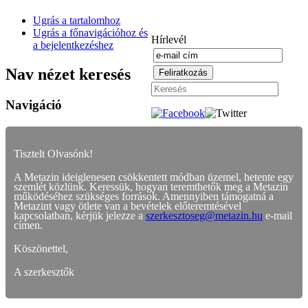
Ugrás a tartalomhoz
Ugrás a főnavigációhoz és
Hírlevél
a bejelentkezéshez
Nav nézet keresés
Navigáció
Tisztelt Olvasónk!
A Metazin ideiglenesen csökkentett módban üzemel, hetente egy
szemlét közlünk. Keressük, hogyan teremthetők meg a Metazin
működéséhez szükséges források. Amennyiben támogatná a
Metazint vagy ötlete van a bevételek előteremtésével
kapcsolatban, kérjük jelezze a
szerkesztoseg@metazin.hu
e-mail
címen.
Köszönettel,
A szerkesztők