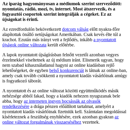
Az iparág hagyományosan a médiumok szerint szerveződött:
nyomtatás, rádió, mozi, tv, internet. Most átszervezik, és a
fogyasztói csoportok szerint integrálják a cégeket. Ez az
újságokat is érinti.
Az ezredfordulón bekövetkezett
dotcom válság
előtt nyakra-főre
alapítottak önálló netújságokat Amerikában. Csak kevés élte túl a
krachot. Ezután más irányt vett a fejlődés, inkább
a nyomtatott
újságok online változata
került előtérbe.
A lapok nyomtatott újságírásban felnőtt vezetői azonban vegyes
érzelmekkel viseltetnek az új médium iránt. Elismerik ugyan, hogy
nem szabad kihasználatlanul hagyni az online kiadásban rejlő
lehetőségeket, de egyben
belső konkurenciát
is látnak az online-ban,
amely csak tovább csökkenti a nyomtatott kiadás vásárlóinak amúgy
is fogyatkozó táborát.
A nyomtatott és az online változat közötti együttműködés másik
nehézsége abból fakad, hogy a kiadók nehezen nyugszanak bele
abba, hogy
az interneten ingyen bocsássák az olvasók
rendelkezésére
a drága pénzen előállított tartalmat, amelyért a
nyomtatott kiadás vásárlóinak fizetniük kell. Számtalan megoldással
kísérleteznek a feszültség enyhítésére, ezek azonban gyakran
az
online változat forgalmának visszaeséséh
e
z
vezetnek.