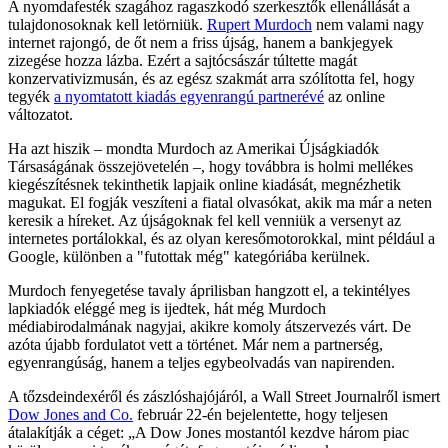
A nyomdafesték szagához ragaszkodó szerkesztők ellenállását a
tulajdonosoknak kell letörniük.
Rupert Murdoch
nem valami nagy
internet rajongó, de őt nem a friss újság, hanem a bankjegyek
zizegése hozza lázba. Ezért a sajtócsászár túltette magát
konzervativizmusán, és az egész szakmát arra szólította fel, hogy
tegyék
a nyomtatott kiadás egyenrangú partnerévé
az online
változatot.
Ha azt hiszik – mondta Murdoch az Amerikai Újságkiadók
Társaságának összejövetelén –, hogy továbbra is holmi mellékes
kiegészítésnek tekinthetik lapjaik online kiadását, megnézhetik
magukat. El fogják veszíteni a fiatal olvasókat, akik ma már a neten
keresik a híreket. Az újságoknak fel kell venniük a versenyt az
internetes portálokkal, és az olyan keresőmotorokkal, mint például a
Google, különben a "futottak még" kategóriába kerülnek.
Murdoch fenyegetése tavaly áprilisban hangzott el, a tekintélyes
lapkiadók eléggé meg is ijedtek, hát még Murdoch
médiabirodalmának nagyjai, akikre komoly átszervezés várt. De
azóta újabb fordulatot vett a történet. Már nem a partnerség,
egyenrangúság, hanem a teljes egybeolvadás van napirenden.
A tőzsdeindexéről és zászlóshajójáról, a Wall Street Journalről ismert
Dow Jones and Co.
február 22-én bejelentette, hogy teljesen
átalakítják a céget: „A Dow Jones mostantól kezdve három piac