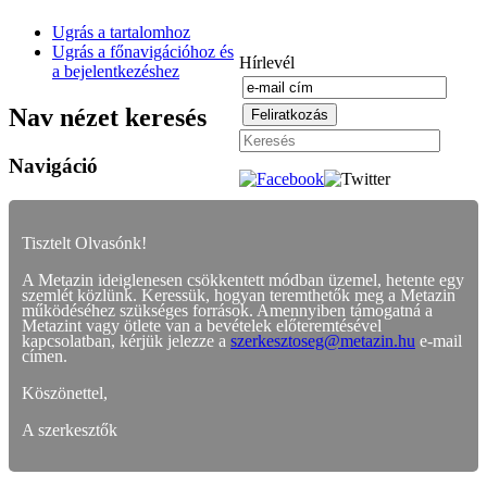
Ugrás a tartalomhoz
Ugrás a főnavigációhoz és
Hírlevél
a bejelentkezéshez
Nav nézet keresés
Navigáció
Tisztelt Olvasónk!
A Metazin ideiglenesen csökkentett módban üzemel, hetente egy
szemlét közlünk. Keressük, hogyan teremthetők meg a Metazin
működéséhez szükséges források. Amennyiben támogatná a
Metazint vagy ötlete van a bevételek előteremtésével
kapcsolatban, kérjük jelezze a
szerkesztoseg@metazin.hu
e-mail
címen.
Köszönettel,
A szerkesztők