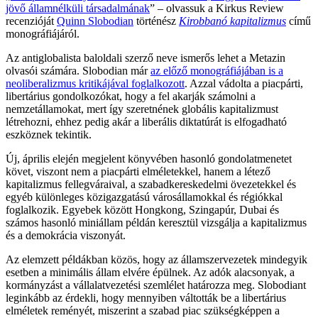
jövő államnélküli társadalmának
” – olvassuk a Kirkus Review
recenzióját
Quinn Slobodian
történész
Kirobbanó kapitalizmus
című
monográfiájáról.
Az antiglobalista baloldali szerző neve ismerős lehet a Metazin
olvasói számára. Slobodian már
az előző monográfiájában is a
neoliberalizmus kritikájával foglalkozott
. Azzal vádolta a piacpárti,
libertárius gondolkozókat, hogy a fel akarják számolni a
nemzetállamokat, mert így szeretnének globális kapitalizmust
létrehozni, ehhez pedig akár a liberális diktatúrát is elfogadható
eszköznek tekintik.
Új, április elején megjelent könyvében hasonló gondolatmenetet
követ, viszont nem a piacpárti elméletekkel, hanem a létező
kapitalizmus fellegváraival, a szabadkereskedelmi övezetekkel és
egyéb különleges közigazgatású városállamokkal és régiókkal
foglalkozik. Egyebek között Hongkong, Szingapúr, Dubai és
számos hasonló miniállam példán keresztül vizsgálja a kapitalizmus
és a demokrácia viszonyát.
Az elemzett példákban közös, hogy az államszervezetek mindegyik
esetben a minimális állam elvére épülnek. Az adók alacsonyak, a
kormányzást a vállalatvezetési szemlélet határozza meg. Slobodiant
leginkább az érdekli, hogy mennyiben váltották be a libertárius
elméletek reményét, miszerint a szabad piac szükségképpen a