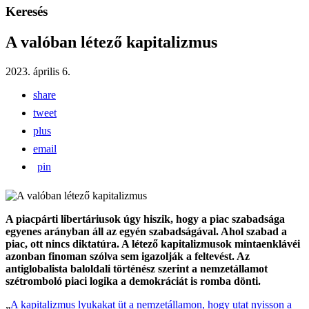
Keresés
A valóban létező kapitalizmus
2023. április 6.
share
tweet
plus
email
pin
A piacpárti libertáriusok úgy hiszik, hogy a piac szabadsága
egyenes arányban áll az egyén szabadságával. Ahol szabad a
piac, ott nincs diktatúra. A létező kapitalizmusok mintaenklávéi
azonban finoman szólva sem igazolják a feltevést. Az
antiglobalista baloldali történész szerint a nemzetállamot
szétromboló piaci logika a demokráciát is romba dönti.
„
A kapitalizmus lyukakat üt a nemzetállamon, hogy utat nyisson a