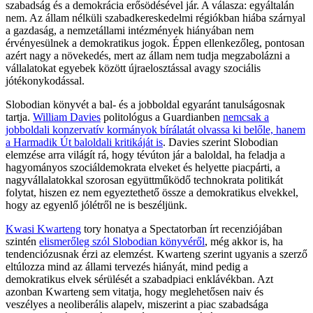
szabadság és a demokrácia erősödésével jár. A válasza: egyáltalán
nem. Az állam nélküli szabadkereskedelmi régiókban hiába szárnyal
a gazdaság, a nemzetállami intézmények hiányában nem
érvényesülnek a demokratikus jogok. Éppen ellenkezőleg, pontosan
azért nagy a növekedés, mert az állam nem tudja megzabolázni a
vállalatokat egyebek között újraelosztással avagy szociális
jótékonykodással.
Slobodian könyvét a bal- és a jobboldal egyaránt tanulságosnak
tartja.
William Davies
politológus a Guardianben
nemcsak a
jobboldali konzervatív kormányok bírálatát olvassa ki belőle, hanem
a Harmadik Út baloldali kritikáját is
. Davies szerint Slobodian
elemzése arra világít rá, hogy tévúton jár a baloldal, ha feladja a
hagyományos szociáldemokrata elveket és helyette piacpárti, a
nagyvállalatokkal szorosan együttműködő technokrata politikát
folytat, hiszen ez nem egyeztethető össze a demokratikus elvekkel,
hogy az egyenlő jólétről ne is beszéljünk.
Kwasi Kwarteng
tory honatya a Spectatorban írt recenziójában
szintén
elismerőleg szól Slobodian könyvéről
, még akkor is, ha
tendenciózusnak érzi az elemzést. Kwarteng szerint ugyanis a szerző
eltúlozza mind az állami tervezés hiányát, mind pedig a
demokratikus elvek sérülését a szabadpiaci enklávékban. Azt
azonban Kwarteng sem vitatja, hogy meglehetősen naiv és
veszélyes a neoliberális alapelv, miszerint a piac szabadsága