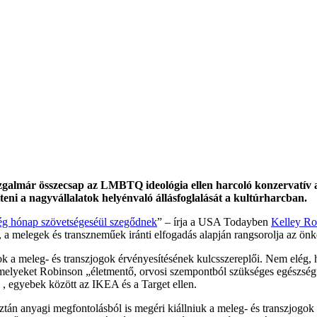
almár összecsap az LMBTQ ideológia ellen harcoló konzervatív akt
teni a nagyvállalatok helyénvaló állásfoglalását a kultúrharcban.
ség hónap szövetségeséül szegődnek
” – írja a USA Todayben
Kelley Ro
, a melegek és transzneműek iránti elfogadás alapján rangsorolja az önk
tok a meleg- és transzjogok érvényesítésének kulcsszereplői. Nem elég
elyeket Robinson „életmentő, orvosi szempontból szükséges egészségüg
k , egyebek között az IKEA és a Target ellen.
tán anyagi megfontolásból is megéri kiállniuk a meleg- és transzjogo