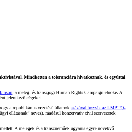
ivistával. Mindketten a toleranciára hivatkoznak, és egyúttal
binson
, a meleg- és transzjogi Human Rights Campaign elnöke. A
ént jelentkező cégeket.
, hogy a republikánus vezetésű államok
százával hozzák az LMBTQ-
yi ellátásnak” nevez), ráadásul konzervatív civil szervezetek
k mellett. A melegek és a transzneműek ugyanis egyre növekvő