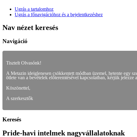
Ugrás a tartalomhoz
Ugrás a főnavigációhoz és a bejelentkezéshez
Nav nézet keresés
Navigáció
Tisztelt Olvasónk!
A Metazin ideiglenesen csökkentett módban üzemel, hetente egy s
ötlete van a bevételek előteremtésével kapcsolatban, kérjük jelezze 
Köszönettel,
A szerkesztők
Keresés
Pride-havi intelmek nagyvállalatoknak