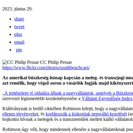
2023. június 29.
share
tweet
plus
email
pin
CC Philip Pessar
https://www.flickr.com/photos/southbeachcars/
Az amerikai büszkeség-hónap kapcsán a meleg- és transzjogi mozg
azt remélik, hogy végső soron a vásárlók fogják majd kikényszerí
„
A történelem jó oldalára állnak a nagyvállalatok, amelyek a Büszke
szervezet legismertebb kezdeményezése a
Vállalati Egyenlőség Index
Kiáltványnak is beillő cikkében Robinson kifejti, hogy a nagyvállala
ellenes törvényeket
, és
korlátozzák a kiskorúak nemváltó kezelését
(am
bojkottra hívnak a melegek és a transzneműek mellett kiálló vállalato
Robinson úgy véli, hogy mindennek ellenére a nagyvállalatoknak pusz