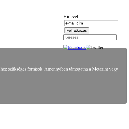
Hírlevél
éhez szükséges források. Amennyiben támogatná a Metazint vagy