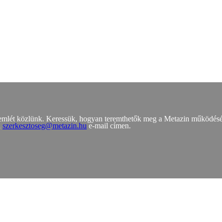
zemlét közlünk. Keressük, hogyan teremthetők meg a Metazin működés
a
szerkesztoseg@metazin.hu
e-mail címen.