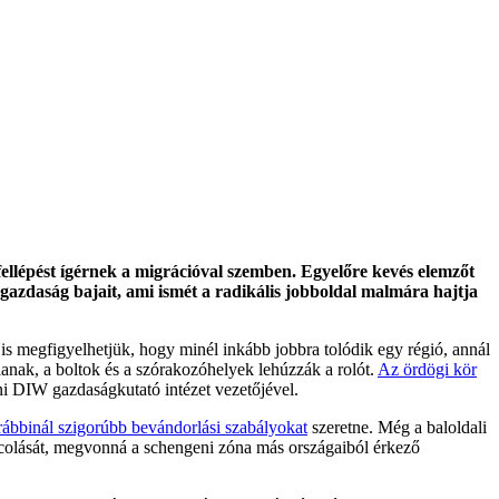
ellépést ígérnek a migrációval szemben. Egyelőre kevés elemzőt
gazdaság bajait, ami ismét a radikális jobboldal malmára hajtja
s megfigyelhetjük, hogy minél inkább jobbra tolódik egy régió, annál
lanak, a boltok és a szórakozóhelyek lehúzzák a rolót.
Az ördögi kör
ni DIW gazdaságkutató intézet vezetőjével.
rábbinál szigorúbb bevándorlási szabályokat
szeretne. Még a baloldali
oncolását, megvonná a schengeni zóna más országaiból érkező