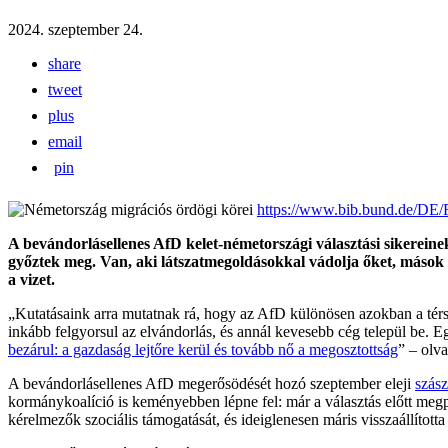
2024. szeptember 24.
share
tweet
plus
email
pin
https://www.bib.bund.de/DE/
A bevándorlásellenes AfD kelet-németországi választási sikerein
győztek meg. Van, aki látszatmegoldásokkal vádolja őket, mások s
a vizet.
„Kutatásaink arra mutatnak rá, hogy az AfD különösen azokban a térs
inkább felgyorsul az elvándorlás, és annál kevesebb cég települ be. E
bezárul: a gazdaság lejtőre kerül és tovább nő a megosztottság
” – olv
A bevándorlásellenes AfD megerősödését hozó szeptember eleji
szász
kormánykoalíció is keményebben lépne fel: már a választás előtt meg
kérelmezők szociális támogatását, és ideiglenesen máris visszaállította 