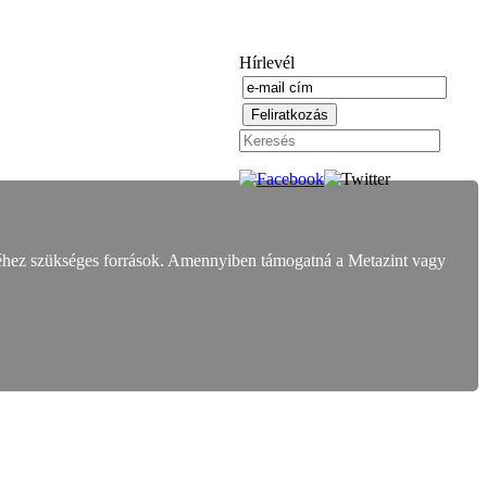
Hírlevél
éhez szükséges források. Amennyiben támogatná a Metazint vagy