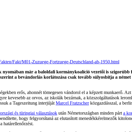
Fakten/Fakt/M01-Zuzuege-Fortzuege-Deutschland-ab-1950.html
ek nyomában már a baloldali kormánykoalíció vezetői is szigorúbb f
zerint a bevándorlás korlátozása csak tovább súlyosbítja a német 
égekben erős, ahonnét tömegesen vándorol el a képzett munkaerő. Azt i
gyre kevesebb az orvos, az iskolák bezárnak, a közszolgáltatások lerom
assuk a Tageszeitung interjúját
Marcel Fratzscher
közgazdásszal, a berli
országi és türingiai választások
után Németországban minden párt
a ko
pendítette, hogy felgyorsítaná az elutasított menedékkérelmezők kitol
a határellenőrzést.