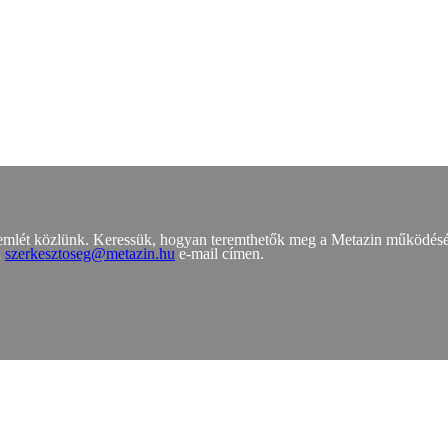
zemlét közlünk. Keressük, hogyan teremthetők meg a Metazin működés
a
szerkesztoseg@metazin.hu
e-mail címen.