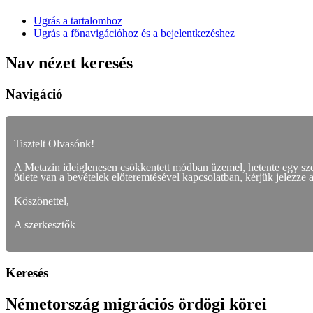
Ugrás a tartalomhoz
Ugrás a főnavigációhoz és a bejelentkezéshez
Nav nézet keresés
Navigáció
Tisztelt Olvasónk!
A Metazin ideiglenesen csökkentett módban üzemel, hetente egy s
ötlete van a bevételek előteremtésével kapcsolatban, kérjük jelezze 
Köszönettel,
A szerkesztők
Keresés
Németország migrációs ördögi körei