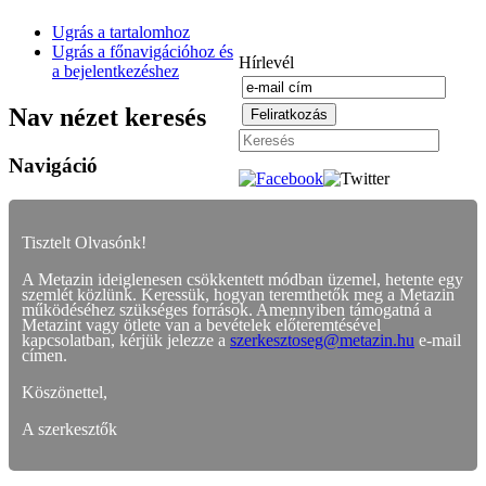
Ugrás a tartalomhoz
Ugrás a főnavigációhoz és
Hírlevél
a bejelentkezéshez
Nav nézet keresés
Navigáció
Tisztelt Olvasónk!
A Metazin ideiglenesen csökkentett módban üzemel, hetente egy
szemlét közlünk. Keressük, hogyan teremthetők meg a Metazin
működéséhez szükséges források. Amennyiben támogatná a
Metazint vagy ötlete van a bevételek előteremtésével
kapcsolatban, kérjük jelezze a
szerkesztoseg@metazin.hu
e-mail
címen.
Köszönettel,
A szerkesztők