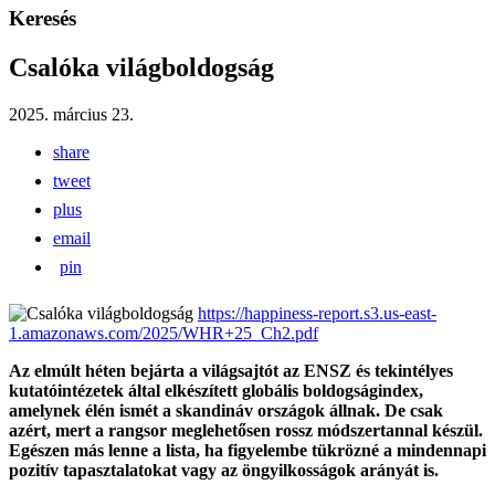
Keresés
Csalóka világboldogság
2025. március 23.
share
tweet
plus
email
pin
https://happiness-report.s3.us-east-
1.amazonaws.com/2025/WHR+25_Ch2.pdf
Az elmúlt héten bejárta a világsajtót az ENSZ és tekintélyes
kutatóintézetek által elkészített globális boldogságindex,
amelynek élén ismét a skandináv országok állnak. De csak
azért, mert a rangsor meglehetősen rossz módszertannal készül.
Egészen más lenne a lista, ha figyelembe tükrözné a mindennapi
pozitív tapasztalatokat vagy az öngyilkosságok arányát is.