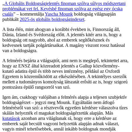
„
A Globális Boldogságjelentés finoman szólva súlyos módszertani
problémákat vet fel. Kevésbé finoman szólva az egész egy ócska
csalás
” – kommentálja
Yascha Mounk
boldogság világnapján
publikált
2025-ös globális boldogságindexet
.
A lista élén, mint ahogyan a korábbi években is, Finnország áll,
Dánia, Izland és Svédország előtt. A jelentés kitér arra is, hogy a
boldogság ott nagyobb, ahol az emberek segítőkésznek és
kedvesnek tartják polgártársaikat. A magány viszont rossz hatással
van a boldogságra.
A felmérés bejárta a világsajtót, ami nem is meglepő, tekintettel arra,
hogy az ENSZ által közreadott jelentés a Gallup közvélemény-
kutató adatira épül és több neves intézmény, például az Oxfordi
Egyetem is közreműködött az elkészítésében. A tekintélyes szerzők
mellett a tudományos komolyság látszatát erősíti az is, hogy szigorú
pontozásra épülő rangsorról van szó.
Igen ám, csakhogy valójában a felmérés alapja a teljesen szubjektív
boldogságérzet – jegyzi meg Mounk. Egyáltalán nem átfogó
felmérésről van szó: a résztvevők egyetlen kérdésre válaszolva tízes
skálán helyezték el magukat boldogságérzetük alapján. Más
kutatások
azonban arra világítanak rá, hogy erre a kérdésre az
emberek saját becsült vagyoni helyzetük alapján adnak választ,
vagyis minél tehetősebbek, annál inkább boldognak mondják