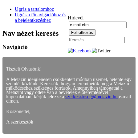
Ugrás a tartalomhoz
Ugrás a főnavigációhoz és
Hírlevél
a bejelentkezéshez
Nav nézet keresés
Navigáció
Tisztelt Olvasónk!
A Metazin ideiglenesen csökkentett módban üzemel, hetente egy
szemlét közlünk. Keressük, hogyan teremthetők meg a Metazin
működéséhez szükséges források. Amennyiben támogatná a
Metazint vagy ötlete van a bevételek előteremtésével
kapcsolatban, kérjük jelezze a
szerkesztoseg@metazin.hu
e-mail
címen.
Köszönettel,
A szerkesztők