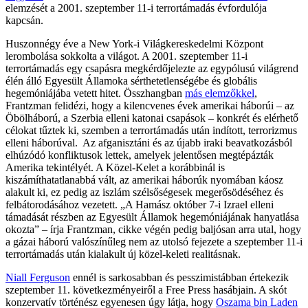
elemzését a 2001. szeptember 11-i terrortámadás évfordulója
kapcsán.
Huszonnégy éve a New York-i Világkereskedelmi Központ
lerombolása sokkolta a világot. A 2001. szeptember 11-i
terrortámadás egy csapásra megkérdőjelezte az egypólusú világrend
élén álló Egyesült Államoka sérthetetlenségébe és globális
hegemóniájába vetett hitet. Összhangban
más elemzőkkel
,
Frantzman felidézi, hogy a kilencvenes évek amerikai háborúi – az
Öbölháború, a Szerbia elleni katonai csapások – konkrét és elérhető
célokat tűztek ki, szemben a terrortámadás után indított, terrorizmus
elleni háborúval. Az afganisztáni és az újabb iraki beavatkozásból
elhúzódó konfliktusok lettek, amelyek jelentősen megtépázták
Amerika tekintélyét. A Közel-Kelet a korábbinál is
kiszámíthatatlanabbá vált, az amerikai háborúk nyomában káosz
alakult ki, ez pedig az iszlám szélsőségesek megerősödéséhez és
felbátorodásához vezetett. „A Hamász október 7-i Izrael elleni
támadását részben az Egyesült Államok hegemóniájának hanyatlása
okozta” – írja Frantzman, cikke végén pedig baljósan arra utal, hogy
a gázai háború valószínűleg nem az utolsó fejezete a szeptember 11-i
terrortámadás után kialakult új közel-keleti realitásnak.
Niall Ferguson
ennél is sarkosabban és pesszimistábban értekezik
szeptember 11. következményeiről a Free Press hasábjain. A skót
konzervatív történész egyenesen úgy látja, hogy
Oszama bin Laden