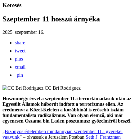
Keresés
Szeptember 11 hosszú árnyéka
2025. szeptember 16.
share
tweet
plus
email
pin
CC Bri Rodriguez
Huszonnégy évvel a szeptember 11-i terrortámadások után az
Egyesült Államok háborút indított a terrorizmus ellen. Az
eredmény: a Közel-Keleten a korábbinál is erősebb iszlám
fundamentalista radikalizmus. Van olyan elemző, aki már
egyenesen Oszama bin Laden posztumusz győzelméről beszél.
„
Bizonyos értelemben mindannyian szeptember 11-i gyerekei
vagyunk
” – olvassuk a Jerusalem Postban
Seth J. Frantzman