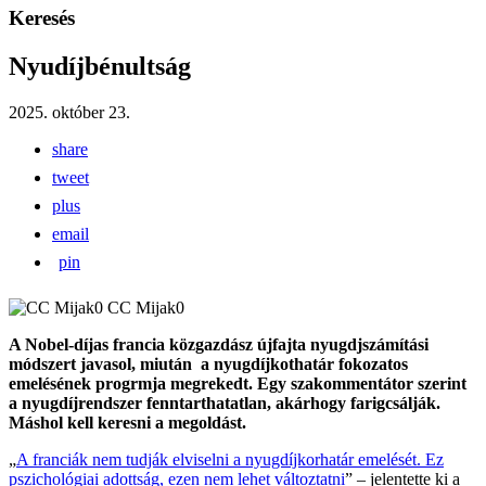
Keresés
Nyudíjbénultság
2025. október 23.
share
tweet
plus
email
pin
CC Mijak0
A Nobel-díjas francia közgazdász újfajta nyugdjszámítási
módszert javasol, miután a nyugdíjkothatár fokozatos
emelésének progrmja megrekedt. Egy szakommentátor szerint
a nyugdíjrendszer fenntarthatatlan, akárhogy farigcsálják.
Máshol kell keresni a megoldást.
„
A franciák nem tudják elviselni a nyugdíjkorhatár emelését. Ez
pszichológiai adottság, ezen nem lehet változtatni
” – jelentette ki a