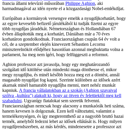
francia állami televízió műsorában
Philippe Aghion
, aki
harmadmagával az idén nyerte el a közgazdasági Nobel-emlékdíjat.
Európában a kormányok versengve emelik a nyugdíjkorhatárt, hogy
az egyre kevesebb befizető járulékából ki tudják fizetni az egyre
több nyugdíjas járadékát. Németországban és Hollandiában 67
évben állapították meg a korhatárt, Dániában már a 70 éves
korhatáron gondolkodnak. Franciaországban csupán 64 év volt a
cél, de a szeptember elején kinevezett Sébastien Lecornu
miniszterelnököt elődjéhez hasonlóan azonnal megbuktatta volna a
parlament, ha meg nem ígéri, hogy felfüggeszti a reformot.
Aghion professzor azt javasolja, hogy egy meghatározandó
szolgálati idő kitöltése után mindenki maga dönthesse el, mikor
megy nyugdíjba, és minél később hozza meg ezt a döntést, annál
magasabb nyugdíjat fog kapni. Szerinte különben az idősek azért
akarnak minél hamarabb nyugdíjba menni, mert nehéz munkát
kapniuk.
A francia vállalatokban az a szokás (Aghion szavaival
szólva „kultúra”) alakult ki, hogy az ötven év felettiektől meg kell
szabadulni
. Ugyanígy fiatalokat sem szeretik felvenni.
Franciaországban nemcsak hogy alacsony a munkaórák heti száma,
hanem kevesen is dolgoznak. Ezen kell változtatni, valamint a
termelékenységen, és így megteremthető az a nagyobb bruttó hazai
termék, amelyből fedezni lehet az idősek ellátását is. Hogy milyen
nyugdíjrendszerben, az más kérdés, mindenesetre a professzor azt