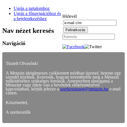
Ugrás a tartalomhoz
Ugrás a főnavigációhoz és
Hírlevél
a bejelentkezéshez
Nav nézet keresés
Navigáció
Tisztelt Olvasónk!
A Metazin ideiglenesen csökkentett módban üzemel, hetente egy
szemlét közlünk. Keressük, hogyan teremthetők meg a Metazin
működéséhez szükséges források. Amennyiben támogatná a
Metazint vagy ötlete van a bevételek előteremtésével
kapcsolatban, kérjük jelezze a
szerkesztoseg@metazin.hu
e-mail
címen.
Köszönettel,
A szerkesztők