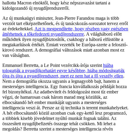
hallotta Macron elnöktől, hogy kész népszavazást tartani a
kidolgozandó új nyugdíjrendszerről.
Az új munkaügyi miniszter, Jean-Pierre Farandou maga is több
verziót tart elképzelhetőnek, és új tanácskozás-sorozatot tervez erről
az érdekeltekkel.
Azt is megpendítette, hogy részben vagy egészben
áttérhetnek a tőkefedezeti nyugdíjrendszerre
. A világháború előtt
működtek ilyen nyugdíjbiztosítók, csakhogy a háború elfüstölte a
megtakarítások értékét. Emiatt vezették be Európa-szerte a felosztó-
kirovó rendszert. A demográfiai változások miatt azonban most ez
van válságban.
Emmanuel Berretta, a Le Point vezércikk-írója szerint
hiába
tologatják a nyugdíjkorhatárt egyre későbbre, hiába módosítgatják
újra és újra a nyugdíjrendszert, mert ez nem hat a fő veszély ellen
.
Nem a demográfia okozza ugyanis a legnagyobb bajt, hanem a
mesterséges intelligencia. Egy francia kisvállalkozás példáját hozza
fel bizonyítékul. Az adatbevitelt és feldolgozást most tíz ember
végzi, de hamarosan csak három marad meg közülük, az
elbocsátandó hét ember munkáját ugyanis a mesterséges
intelligencia veszi át. Persze az új technika is teremt munkahelyeket.
A hét elbocsátandó közül azonban csak egy-kettő lesz programozó,
a többiek kisebb jövedelmet nyúltó munkát fognak találni. Az
összesített nyugdíjbefizetés összege tehát csökken. Mi lehet a
megoldás? Berretta szerint a mesterséges intelligencia révén