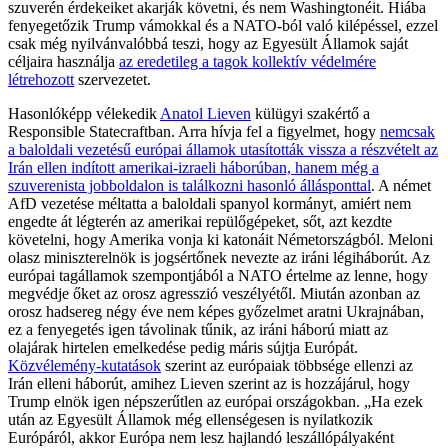
szuverén érdekeiket akarják követni, és nem Washingtonéit. Hiába
fenyegetőzik Trump vámokkal és a NATO-ból való kilépéssel, ezzel
csak még nyilvánvalóbbá teszi, hogy az Egyesült Államok saját
céljaira használja
az eredetileg a tagok kollektív védelmére
létrehozott
szervezetet.
Hasonlóképp vélekedik
Anatol Lieven
külügyi szakértő a
Responsible Statecraftban. Arra hívja fel a figyelmet, hogy
nemcsak
a baloldali vezetésű európai államok utasították vissza a részvételt az
Irán ellen indított amerikai-izraeli háborúban, hanem még a
szuverenista jobboldalon is találkozni hasonló állásponttal
. A német
AfD vezetése méltatta a baloldali spanyol kormányt, amiért nem
engedte át légterén az amerikai repülőgépeket, sőt, azt kezdte
követelni, hogy Amerika vonja ki katonáit Németországból. Meloni
olasz miniszterelnök is jogsértőnek nevezte az iráni légiháborút. Az
európai tagállamok szempontjából a NATO értelme az lenne, hogy
megvédje őket az orosz agresszió veszélyétől. Miután azonban az
orosz hadsereg négy éve nem képes győzelmet aratni Ukrajnában,
ez a fenyegetés igen távolinak tűnik, az iráni háború miatt az
olajárak hirtelen emelkedése pedig máris sújtja Európát.
Közvélemény-kutatások
szerint az európaiak többsége ellenzi az
Irán elleni háborút, amihez Lieven szerint az is hozzájárul, hogy
Trump elnök igen népszerűtlen az európai országokban. „Ha ezek
után az Egyesült Államok még ellenségesen is nyilatkozik
Európáról, akkor Európa nem lesz hajlandó leszállópályaként