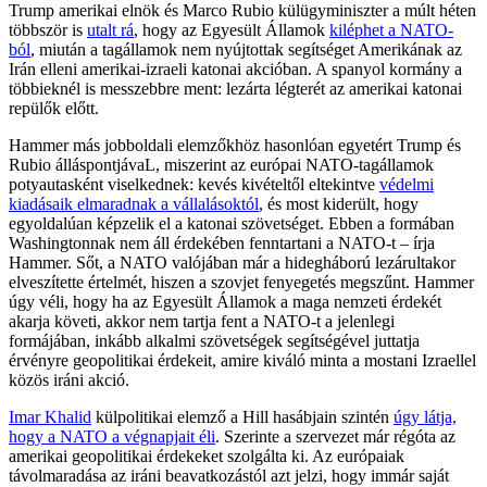
Trump amerikai elnök és Marco Rubio külügyminiszter a múlt héten
többször is
utalt rá
, hogy az Egyesült Államok
kiléphet a NATO-
ból
, miután a tagállamok nem nyújtottak segítséget Amerikának az
Irán elleni amerikai-izraeli katonai akcióban. A spanyol kormány a
többieknél is messzebbre ment: lezárta légterét az amerikai katonai
repülők előtt.
Hammer más jobboldali elemzőkhöz hasonlóan egyetért Trump és
Rubio álláspontjávaL, miszerint az európai NATO-tagállamok
potyautasként viselkednek: kevés kivételtől eltekintve
védelmi
kiadásaik elmaradnak a vállalásoktól
, és most kiderült, hogy
egyoldalúan képzelik el a katonai szövetséget. Ebben a formában
Washingtonnak nem áll érdekében fenntartani a NATO-t – írja
Hammer. Sőt, a NATO valójában már a hidegháború lezárultakor
elveszítette értelmét, hiszen a szovjet fenyegetés megszűnt. Hammer
úgy véli, hogy ha az Egyesült Államok a maga nemzeti érdekét
akarja követi, akkor nem tartja fent a NATO-t a jelenlegi
formájában, inkább alkalmi szövetségek segítségével juttatja
érvényre geopolitikai érdekeit, amire kiváló minta a mostani Izraellel
közös iráni akció.
Imar Khalid
külpolitikai elemző a Hill hasábjain szintén
úgy látja,
hogy a NATO a végnapjait éli
. Szerinte a szervezet már régóta az
amerikai geopolitikai érdekeket szolgálta ki. Az európaiak
távolmaradása az iráni beavatkozástól azt jelzi, hogy immár saját