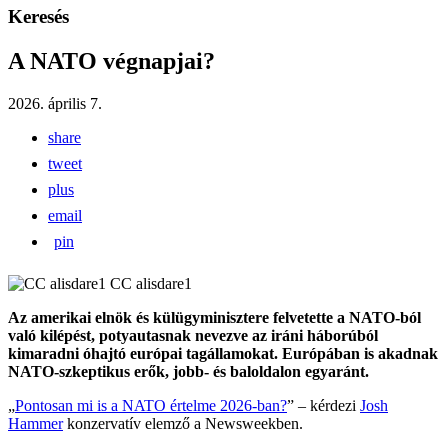
Keresés
A NATO végnapjai?
2026. április 7.
share
tweet
plus
email
pin
CC alisdare1
Az amerikai elnök és külügyminisztere felvetette a NATO-ból
való kilépést, potyautasnak nevezve az iráni háborúból
kimaradni óhajtó európai tagállamokat. Európában is akadnak
NATO-szkeptikus erők, jobb- és baloldalon egyaránt.
„
Pontosan mi is a NATO értelme 2026-ban?
” – kérdezi
Josh
Hammer
konzervatív elemző a Newsweekben.