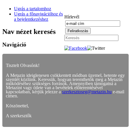
Ugrás a tartalomhoz
Ugrás a főnavigációhoz és
Hírlevél
a bejelentkezéshez
Nav nézet keresés
Navigáció
Tisztelt Olvasónk!
A Metazin ideiglenesen csökkentett módban üzemel, hetente egy
szemlét közlünk. Keressük, hogyan teremthetők meg a Metazin
működéséhez szükséges források. Amennyiben támogatná a
Metazint vagy ötlete van a bevételek előteremtésével
kapcsolatban, kérjük jelezze a
szerkesztoseg@metazin.hu
e-mail
címen.
Köszönettel,
A szerkesztők