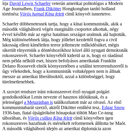
írja
David Lewis Schaefer
veterán amerikai politológus a Modern
Age Journalben,
Frank Dikötter
Hongkongban tanító holland
történész
Vörös hajnal Kína felett
című könyvét ismertetve.
Schaefer döbbenetesnek tartja, hogy a kínai kommunisták, akik a
második világháború végén marginális csoportot alkottak, négy
évvel később már az egész hatalmas országot uralmuk alá hajtották.
Még különösebbnek látja, hogy jóllehet kezdettől fogva a civil
lakosság elleni kíméletlen terror jellemezte működésüket, mégis
sikerült elnyerniük a döntéshozókhoz közel álló nyugati demokraták
rokonszenvét. Schaefer könyvéből kiderül az is, hogy ez ráadásul
nem példa nélküli eset, hiszen befolyásos amerikaiak Franklin
Delano Roosevelt elnök környezetében a sztálini terrorrendszerről is
úgy vélekedtek, hogy a kommunisták voltaképpen nem is állnak
messze az amerikai liberálisoktól, azzal a különbséggel, hogy
türelmetlenebbek.
A szovjet rendszer iránt rokonszenvet érző nyugati polgári
gondolkodókat Lenin nevezte el hasznos idiótáknak, és a
jelenséggel
a Metazinban is
találkozhatott már az olvasó. Az első
kommunistabarát szerző, akiről Dikötter említést tesz,
Edgar Snow
1936-ban, fiatal újságíróként hónapokat töltött Mao Ce-tung
táborában, és
Vörös csillag Kína felett
című könyvében igen
rokonszenves hazafinak és mérsékelt reformernek állította be Maót.
A második világháború idején az amerikai diplomácia azon