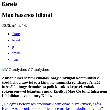
Keresés
Mao hasznos idiótái
2026. május 14.
share
tweet
plus
email
pin
CC andydoro
Abban nincs semmi különös, hogy a nyugati kommunisták
csodálták a szovjet és a kínai kommunista rendszert. Annál
furcsább, hogy demokrata politikusok is képesek voltak
rokonszenvvel tekinteni rájuk. Enélkül Mao Ce-tung talán nem
is hódíthatta volna meg Kínát.
„
Ha egyes befolyásos amerikaiak nem olyan hiszékenyek, egész
Kelet-Ázsia legújabb kori történelme másként alakulhatott volna
” –