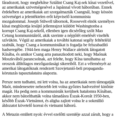
fáradozott, hogy megbékítse Sztálint Csang Kaj-sek kínai vezetővel,
az amerikaiak szövetségesével a Japánnal vívott háborúban. Ennek
érdekében az amerikaiak azt szorgalmazták Csangnál, hogy kössön
szövetséget a jelentéktelen erőt képviselő kommunista
mozgalommal. Joseph Stilwell tábornok, Roosevelt elnök személyes
kínai megbízottja lesújtó jellemrajzot küldött Washingtonba a
korrupt Csang Kaj-sekről, ellenben igen dicsérőleg szólt Mao
Cetung kommunistáiról, akik szerinte a népjólét emelését viselték
szívükön. Végül az amerikaiak a további katonai segély feltételéül
szabták, hogy Csang a kommunistákat is fogadja be felszabadító
hadseregébe. 1944-ben maga Henry Wallace alelnök látogatott
Kínába, és amikor Csang arra panaszkodott neki, hogy Maónak
Moszkvából parancsolnak, azt felelte, hogy Kína tanulhatna az
oroszok állítólagos mezőgazdasági sikereiből. Ezt a véleményét az
amerikai látogatóknak rendezett Szovjetunió-beli propaganda-
körutazás tapasztalataira alapozta.
Persze nem tudhatni, mi lett volna, ha az amerikaiak nem támogatják
Maót, mindenesetre nehezebb lett volna győztes hadvezérré kinőnie
magát. Ha pedig nem a kommunisták kerülnek hatalomra Kínában,
akkor nem bátoríthatták volna támadásra Észak-Koreát 1950-ben,
később Észak-Vietnámot, és aligha zajlott volna le a sokmillió
áldozatot követelő koreai és vietnami háború.
A Metazin említett nyolc évvel ezelőtti szemléje azzal zárult, hogy a