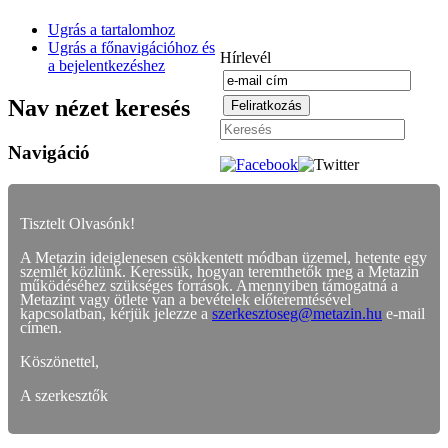
Ugrás a tartalomhoz
Ugrás a főnavigációhoz és
Hírlevél
a bejelentkezéshez
Nav nézet keresés
Navigáció
Tisztelt Olvasónk!
A Metazin ideiglenesen csökkentett módban üzemel, hetente egy
szemlét közlünk. Keressük, hogyan teremthetők meg a Metazin
működéséhez szükséges források. Amennyiben támogatná a
Metazint vagy ötlete van a bevételek előteremtésével
kapcsolatban, kérjük jelezze a
szerkesztoseg@metazin.hu
e-mail
címen.
Köszönettel,
A szerkesztők