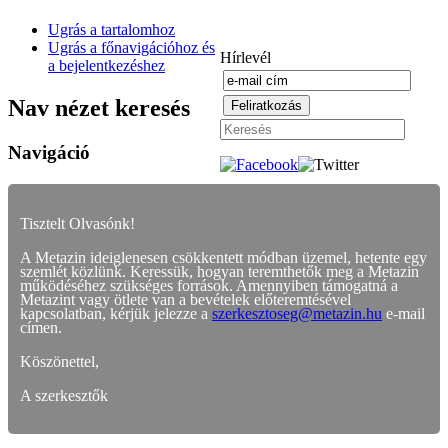
Ugrás a tartalomhoz
Ugrás a főnavigációhoz és
Hírlevél
a bejelentkezéshez
Nav nézet keresés
Navigáció
Tisztelt Olvasónk!
A Metazin ideiglenesen csökkentett módban üzemel, hetente egy
szemlét közlünk. Keressük, hogyan teremthetők meg a Metazin
működéséhez szükséges források. Amennyiben támogatná a
Metazint vagy ötlete van a bevételek előteremtésével
kapcsolatban, kérjük jelezze a
szerkesztoseg@metazin.hu
e-mail
címen.
Köszönettel,
A szerkesztők