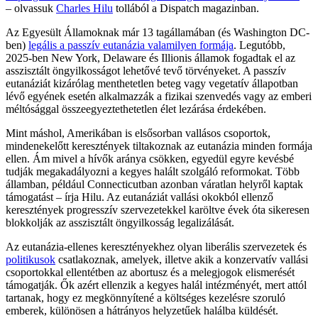
– olvassuk
Charles Hilu
tollából a Dispatch magazinban.
Az Egyesült Államoknak már 13 tagállamában (és Washington DC-
ben)
legális a passzív eutanázia valamilyen formája
. Legutóbb,
2025-ben New York, Delaware és Illionis államok fogadtak el az
asszisztált öngyilkosságot lehetővé tevő törvényeket. A passzív
eutanáziát kizárólag menthetetlen beteg vagy vegetatív állapotban
lévő egyének esetén alkalmazzák a fizikai szenvedés vagy az emberi
méltósággal összeegyeztethetetlen élet lezárása érdekében.
Mint máshol, Amerikában is elsősorban vallásos csoportok,
mindenekelőtt keresztények tiltakoznak az eutanázia minden formája
ellen. Ám mivel a hívők aránya csökken, egyedül egyre kevésbé
tudják megakadályozni a kegyes halált szolgáló reformokat. Több
államban, például Connecticutban azonban váratlan helyről kaptak
támogatást – írja Hilu. Az eutanáziát vallási okokból ellenző
keresztények progresszív szervezetekkel karöltve évek óta sikeresen
blokkolják az asszisztált öngyilkosság legalizálását.
Az eutanázia-ellenes keresztényekhez olyan liberális szervezetek és
politikusok
csatlakoznak, amelyek, illetve akik a konzervatív vallási
csoportokkal ellentétben az abortusz és a melegjogok elismerését
támogatják. Ők azért ellenzik a kegyes halál intézményét, mert attól
tartanak, hogy ez megkönnyítené a költséges kezelésre szoruló
emberek, különösen a hátrányos helyzetűek halálba küldését.