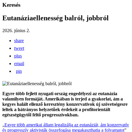
Keresés
Eutanáziaellenesség balról, jobbról
2026. június 2.
share
tweet
plus
email
pin
Egyre több fejlett nyugati ország engedélyezi az eutanázia
valamilyen formáját. Amerikában is terjed a gyakorlat, ám a
kegyes halált ellenző keresztény konzervatívok új szövetségesre
leltek a hátrányos helyzetűek érdekeit a profitorientált
egészségügytől féltő progresszívokban.
„
Egyre több amerikai állam legalizálja az eutanáziát, ám konzervatív
és progresszív aktivisták összefogása megakaszthatja a folyamatot
”