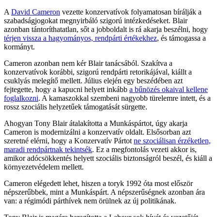
A
David Cameron
vezette konzervatívok folyamatosan bírálják a
szabadságjogokat megnyirbáló szigorú intézkedéseket. Blair
azonban tántoríthatatlan, sőt a jobboldalt is rá akarja beszélni, hogy
térjen vissza a hagyományos, rendpárti értékekhez
, és támogassa a
kormányt.
Cameron azonban nem kér Blair tanácsából. Szakítva a
konzervatívok korábbi, szigorú rendpárti retorikájával, kiállt a
csuklyás melegítő mellett. Július elején egy beszédében azt
fejtegette, hogy a kapucni helyett inkább
a bűnözés okaival kellene
foglalkozni
. A kamaszokkal szembeni nagyobb türelemre intett, és a
rossz szociális helyzetűek támogatását sürgette.
Ahogyan Tony Blair átalakította a Munkáspártot, úgy akarja
Cameron is modernizálni a konzervatív oldalt. Elsősorban azt
szeretné elérni, hogy a Konzervatív Pártot
ne szociálisan érzéketlen,
maradi rendpártnak tekintsék
. Ez a megfontolás vezeti akkor is,
amikor adócsökkentés helyett szociális biztonságról beszél, és kiáll a
környezetvédelem mellett.
Cameron elégedett lehet, hiszen a toryk 1992 óta most először
népszerűbbek, mint a Munkáspárt. A népszerűségnek azonban ára
van: a régimódi párthívek nem örülnek az új politikának.