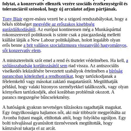
folytat, a konzervatív ellenzék vezére szociális érzékenységről és
toleranciáról szónokol, hogy új arculatot adjon pártjának.
Tony Blair
egyre-másra vezeti be a szigorú rendszabályokat, hogy a
békés többséget
megvédje az erőszakos kisebbség
garázdálkodásától
. Az európai kontinensen még a Munkáspárttal
rokonszenvező politikusok is szinte csak a piacgazdaság melletti
kiállást látják a New Labour politikájában, holott legalább olyan
erős benne
a brit vallásos szocializmusra visszanyúló hagyományos,
sőt konzervatív elem
.
A miniszterelnök szót emel a rend és tisztelet védelmében. Ha kell,
a
szólásszabadság korlátozásától sem
riad vissza. Az antiszociális
viselkedés leküzdésére bevezetett szabályok értelmében a
bíróság
parancsban kötelezheti a rendbontókat
, hogy tartózkodjanak a
félelemkeltő vagy másokat zaklató magatartástól. Megtilthatják
például, hogy valaki bizonyos személyekkel találkozzék, vagy olyan
környéken tartózkodjék, ahol korábban problémát okozott. A
parancs megszegése bűncselekmény.
A hatóságok gyakran nevetséges túlzásokra ragadtatják magukat.
Egy öngyilkosságra hajlamos nőt, aki már többször megpróbálta az
Avonba fojtani magát, eltiltottak attól, hogy folyókba ugráljon. Egy
bolti tolvajlással gyanúsított tizenévesnek megtiltották, hogy
kámzsával takarja el az arcát.