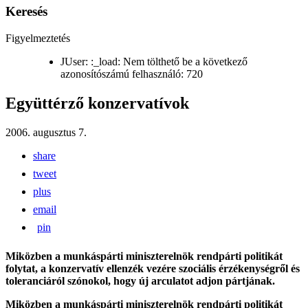
Keresés
Figyelmeztetés
JUser: :_load: Nem tölthető be a következő
azonosítószámú felhasználó: 720
Együttérző konzervatívok
2006. augusztus 7.
share
tweet
plus
email
pin
Miközben a munkáspárti miniszterelnök rendpárti politikát
folytat, a konzervatív ellenzék vezére szociális érzékenységről és
toleranciáról szónokol, hogy új arculatot adjon pártjának.
Miközben a munkáspárti miniszterelnök rendpárti politikát