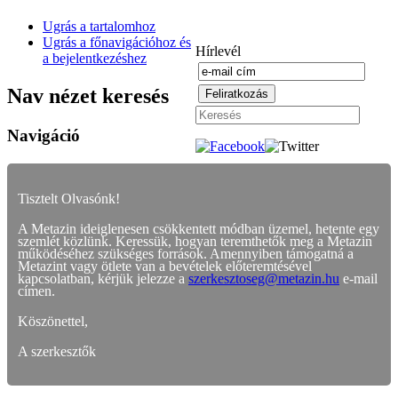
Ugrás a tartalomhoz
Ugrás a főnavigációhoz és
Hírlevél
a bejelentkezéshez
Nav nézet keresés
Navigáció
Tisztelt Olvasónk!
A Metazin ideiglenesen csökkentett módban üzemel, hetente egy
szemlét közlünk. Keressük, hogyan teremthetők meg a Metazin
működéséhez szükséges források. Amennyiben támogatná a
Metazint vagy ötlete van a bevételek előteremtésével
kapcsolatban, kérjük jelezze a
szerkesztoseg@metazin.hu
e-mail
címen.
Köszönettel,
A szerkesztők