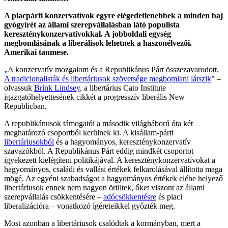
A piacpárti konzervatívok egyre elégedetlenebbek a minden baj
gyógyírét az állami szerepvállalásban látó populista
kereszténykonzervatívokkal. A jobboldali egység
megbomlásának a liberálisok lehetnek a haszonélvezői.
Amerikai tanmese.
„A konzervatív mozgalom és a Republikánus Párt összezavarodott.
A tradicionalisták és libertáriusok szövetsége megbomlani látszik
” –
olvassuk
Brink Lindsey
, a libertárius Cato Institute
igazgatóhelyettesének cikkét a progresszív liberális New
Republicban.
A republikánusok támogatói a második világháború óta két
meghatározó csoportból kerülnek ki. A kisállam-párti
libertáriusokból
és a hagyományos, kereszténykonzervatív
szavazókból. A Republikánus Párt eddig mindkét csoportot
igyekezett kielégíteni politikájával. A kereszténykonzervatívokat a
hagyományos, családi és vallási értékek felkarolásával állította maga
mögé. Az egyéni szabadságot a hagyományos értékek elébe helyező
libertáriusok ennek nem nagyon örültek, őket viszont az állami
szerepvállalás csökkentésére –
adócsökkentésre
és piaci
liberalizációra – vonatkozó ígéreteikkel győzték meg.
Most azonban a libertáriusok csalódtak a kormányban, mert a