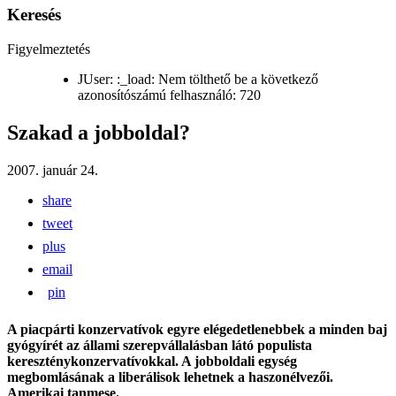
Keresés
Figyelmeztetés
JUser: :_load: Nem tölthető be a következő
azonosítószámú felhasználó: 720
Szakad a jobboldal?
2007. január 24.
share
tweet
plus
email
pin
A piacpárti konzervatívok egyre elégedetlenebbek a minden baj
gyógyírét az állami szerepvállalásban látó populista
kereszténykonzervatívokkal. A jobboldali egység
megbomlásának a liberálisok lehetnek a haszonélvezői.
Amerikai tanmese.