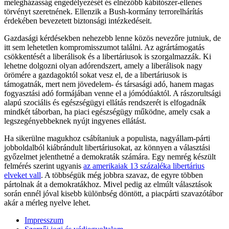
melegházasság engedélyezését és elnézőbb kábítószer-ellenes
törvényt szeretnének. Ellenzik a Bush-kormány terrorelhárítás
érdekében bevezetett biztonsági intézkedéseit.
Gazdasági kérdésekben nehezebb lenne közös nevezőre jutniuk, de
itt sem lehetetlen kompromisszumot találni. Az agrártámogatás
csökkentését a liberálisok és a libertáriusok is szorgalmazzák. Ki
lehetne dolgozni olyan adórendszert, amely a liberálisok nagy
örömére a gazdagoktól sokat vesz el, de a libertáriusok is
támogatnák, mert nem jövedelem- és társasági adó, hanem magas
fogyasztási adó formájában venne el a jómódúaktól. A rászorultsági
alapú szociális és egészségügyi ellátás rendszerét is elfogadnák
mindkét táborban, ha piaci egészségügy működne, amely csak a
legszegényebbeknek nyújt ingyenes ellátást.
Ha sikerülne magukhoz csábítaniuk a populista, nagyállam-párti
jobboldalból kiábrándult libertáriusokat, az könnyen a választási
győzelmet jelenthetné a demokraták számára. Egy nemrég készült
felmérés szerint ugyanis
az amerikaiak 13 százaléka libertárius
elveket vall
. A többségük még jobbra szavaz, de egyre többen
pártolnak át a demokratákhoz. Mivel pedig az elmúlt választások
során ennél jóval kisebb különbség döntött, a piacpárti szavazótábor
akár a mérleg nyelve lehet.
Impresszum