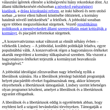
választási ígéretek ellenére a költségvetési hiány rekordokat dönt. Az
állami túlköltekezésért elsősorban
a növekvő egészségügyi
kiadások
, a
drága közoktatási reform
, az iraki háború és nem utolsó
sorban „a terror elleni háború köntösébe öltöztetett, a kormány
hatalmát növelő intézkedések” a felelősek. A jobboldal soraiban
egyre többen megszorításokat sürgetnek. Vezető
republikánus
politikusok a megnövekedett állami szerepvállalás miatt kritizálják a
kormányt
, és piacpárti reformokat sürgetnek.
„A konzervativizmus sokat változott az elmúlt néhány évben –
vélekedik Lindsey. – A jobboldal, korábbi politikáját feladva, egyre
populistábbá válik. A konzervatívok régen a hagyományos értékeket
akarták megvédeni a kormány túlkapásaival szemben. Ma viszont a
hagyományos értékeket terjesztik a kormányzati beavatkozás
segítségével.”
A jobboldal ideológiai zűrzavarában nagy lehetőség nyílik a
liberálisok számára. Ha a liberálisok jelenlegi baloldali programjuk
helyett piacpártibb elveket fogalmaznának meg, akkor könnyen
elnyerhetnék a libertáriusok támogatását. Lindsey szerint lehetséges
olyan programot készíteni, amelyet a liberálisok és a libertáriusok
egyaránt elfogadnak.
A liberálisok és a libertáriusok eddig is egyetértettek abban, hogy
enyhíteni kell a szigorú bevándorlási törvényeken. Támogatják a