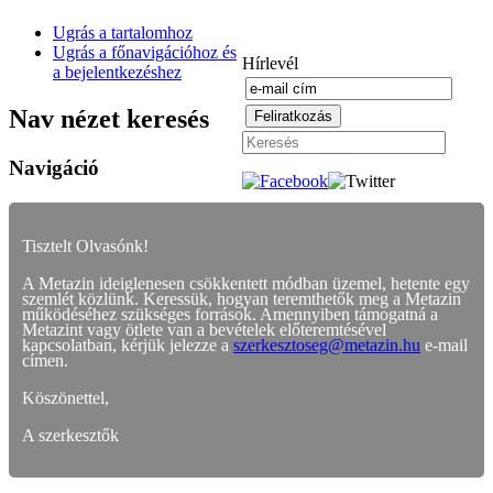
Ugrás a tartalomhoz
Ugrás a főnavigációhoz és
Hírlevél
a bejelentkezéshez
Nav nézet keresés
Navigáció
Tisztelt Olvasónk!
A Metazin ideiglenesen csökkentett módban üzemel, hetente egy
szemlét közlünk. Keressük, hogyan teremthetők meg a Metazin
működéséhez szükséges források. Amennyiben támogatná a
Metazint vagy ötlete van a bevételek előteremtésével
kapcsolatban, kérjük jelezze a
szerkesztoseg@metazin.hu
e-mail
címen.
Köszönettel,
A szerkesztők