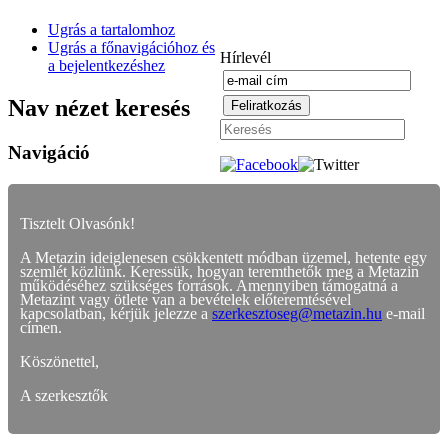
Ugrás a tartalomhoz
Ugrás a főnavigációhoz és
Hírlevél
a bejelentkezéshez
Nav nézet keresés
Navigáció
Tisztelt Olvasónk!
A Metazin ideiglenesen csökkentett módban üzemel, hetente egy
szemlét közlünk. Keressük, hogyan teremthetők meg a Metazin
működéséhez szükséges források. Amennyiben támogatná a
Metazint vagy ötlete van a bevételek előteremtésével
kapcsolatban, kérjük jelezze a
szerkesztoseg@metazin.hu
e-mail
címen.
Köszönettel,
A szerkesztők