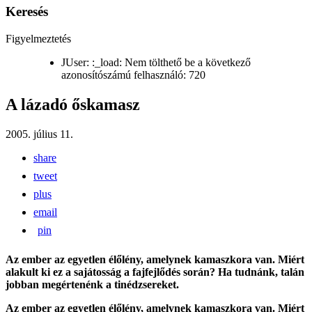
Keresés
Figyelmeztetés
JUser: :_load: Nem tölthető be a következő
azonosítószámú felhasználó: 720
A lázadó őskamasz
2005. július 11.
share
tweet
plus
email
pin
Az ember az egyetlen élőlény, amelynek kamaszkora van. Miért
alakult ki ez a sajátosság a fajfejlődés során? Ha tudnánk, talán
jobban megértenénk a tinédzsereket.
Az ember az egyetlen élőlény, amelynek kamaszkora van. Miért