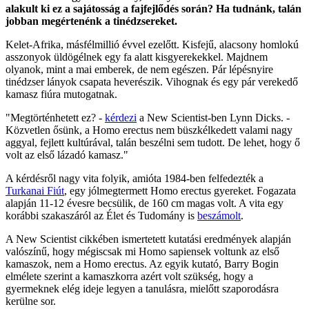
alakult ki ez a sajátosság a fajfejlődés során? Ha tudnánk, talán
jobban megértenénk a tinédzsereket.
Kelet-Afrika, másfélmillió évvel ezelőtt. Kisfejű, alacsony homlokú
asszonyok üldögélnek egy fa alatt kisgyerekekkel. Majdnem
olyanok, mint a mai emberek, de nem egészen. Pár lépésnyire
tinédzser lányok csapata heverészik. Vihognak és egy pár verekedő
kamasz fiúra mutogatnak.
"Megtörténhetett ez? -
kérdezi
a New Scientist-ben Lynn Dicks. -
Közvetlen ősünk, a Homo erectus nem büszkélkedett valami nagy
aggyal, fejlett kultúrával, talán beszélni sem tudott. De lehet, hogy ő
volt az első lázadó kamasz."
A kérdésről nagy vita folyik, amióta 1984-ben felfedezték a
Turkanai Fiút
, egy jólmegtermett Homo erectus gyereket. Fogazata
alapján 11-12 évesre becsülik, de 160 cm magas volt. A vita egy
korábbi szakaszáról az Élet és Tudomány is
beszámolt
.
A New Scientist cikkében ismertetett kutatási eredmények alapján
valószínű, hogy mégiscsak mi Homo sapiensek voltunk az első
kamaszok, nem a Homo erectus. Az egyik kutató, Barry Bogin
elmélete szerint a kamaszkorra azért volt szükség, hogy a
gyermeknek elég ideje legyen a tanulásra, mielőtt szaporodásra
kerülne sor.