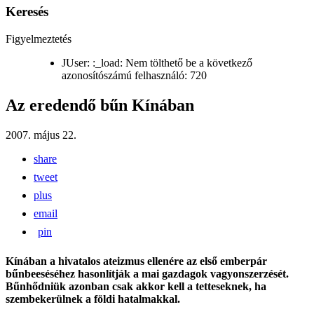
Keresés
Figyelmeztetés
JUser: :_load: Nem tölthető be a következő
azonosítószámú felhasználó: 720
Az eredendő bűn Kínában
2007. május 22.
share
tweet
plus
email
pin
Kínában a hivatalos ateizmus ellenére az első emberpár
bűnbeeséséhez hasonlítják a mai gazdagok vagyonszerzését.
Bűnhődniük azonban csak akkor kell a tetteseknek, ha
szembekerülnek a földi hatalmakkal.