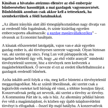
Kínában a hivatalos ateizmus ellenére az első emberpár
bűnbeeséséhez hasonlítják a mai gazdagok vagyonszerzését.
Bűnhődniük azonban csak akkor kell a tetteseknek, ha
szembekerülnek a földi hatalmakkal.
„Az állami irányítás alatt álló tömegtájékoztatásban nagy divatja van
az eredendő bűn fogalmának, és szinte kizárólag egyetlen
embercsoportra alkalmazzák:
a gazdag magánvállalkozókra
” –
olvassuk az Economist hasábjain.
A kínaiak előszeretettel latolgatják, vajon van-e akár egyetlen
gazdag ember is, aki törvényesen szerezte vagyonát. Olyan biztosan
van, aki szerint egy sincs. Feng Lun volt pártapparátcsik, ma
ingatlan befektető úgy véli, hogy „az első vödör aranyát” mindenki
törvénytelenül szerezte, hisz a törvények nem kedveztek a
magánbefektetőknek. Ő nevezte el ezt az eredeti tőkefelhalmozást a
gazdagok eredendő bűnének.
Azóta inkább arról folyik a vita, meg kell-e büntetni a törvénytelenül
meggazdagodókat. Ma az számít liberálisnak, aki szerint csak a
legkirívóbb eseteket kell bíróság elé vinni, a többire boruljon fátyol.
Konzervatívnak pedig azt nevezik, aki szerint a törvény az törvény.
A Kommunista Párt ide is, oda is húz. Az alkotmány például három
éve védi a magántulajdont, és közben egy újabb tulajdonvédelmi
törvényt is elfogadtak – ősszel lép majd hatályba. A konzervatívok