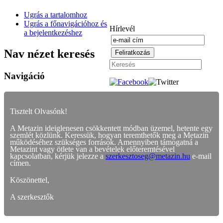
Ugrás a tartalomhoz
Ugrás a főnavigációhoz és
Hírlevél
a bejelentkezéshez
Nav nézet keresés
Navigáció
Tisztelt Olvasónk!
A Metazin ideiglenesen csökkentett módban üzemel, hetente egy
szemlét közlünk. Keressük, hogyan teremthetők meg a Metazin
működéséhez szükséges források. Amennyiben támogatná a
Metazint vagy ötlete van a bevételek előteremtésével
kapcsolatban, kérjük jelezze a
szerkesztoseg@metazin.hu
e-mail
címen.
Köszönettel,
A szerkesztők