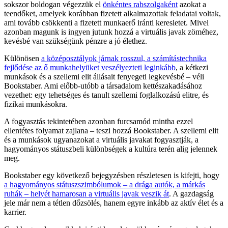
sokszor boldogan végezzük el
önkéntes rabszolgaként
azokat a
teendőket, amelyek korábban fizetett alkalmazottak feladatai voltak,
ami tovább csökkenti a fizetett munkaerő iránti keresletet. Mivel
azonban magunk is ingyen jutunk hozzá a virtuális javak zöméhez,
kevésbé van szükségünk pénzre a jó élethez.
Különösen
a középosztályok járnak rosszul, a számítástechnika
fejlődése az ő munkahelyüket veszélyezteti leginkább
, a kétkezi
munkások és a szellemi elit állásait fenyegeti legkevésbé – véli
Bookstaber. Ami előbb-utóbb a társadalom kettészakadásához
vezethet: egy tehetséges és tanult szellemi foglalkozású elitre, és
fizikai munkásokra.
A fogyasztás tekintetében azonban furcsamód mintha ezzel
ellentétes folyamat zajlana – teszi hozzá Bookstaber. A szellemi elit
és a munkások ugyanazokat a virtuális javakat fogyasztják, a
hagyományos státuszbeli különbségek a kultúra terén alig jelennek
meg.
Bookstaber egy következő bejegyzésben részletesen is kifejti, hogy
a hagyományos státuszszimbólumok – a drága autók, a márkás
ruhák – helyét hamarosan a virtuális javak veszik át
. A gazdagság
jele már nem a tétlen dőzsölés, hanem egyre inkább az aktív élet és a
karrier.