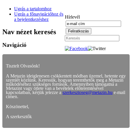
Ugrás a tartalomhoz
Ugrás a főnavigációhoz és
Hírlevél
a bejelentkezéshez
Nav nézet keresés
Navigáció
Tisztelt Olvasónk!
A Metazin ideiglenesen csökkentett módban üzemel, hetente egy
szemlét közlünk. Keressük, hogyan teremthetők meg a Metazin
működéséhez szükséges források. Amennyiben támogatná a
Metazint vagy ötlete van a bevételek előteremtésével
kapcsolatban, kérjük jelezze a
szerkesztoseg@metazin.hu
e-mail
címen.
Köszönettel,
A szerkesztők