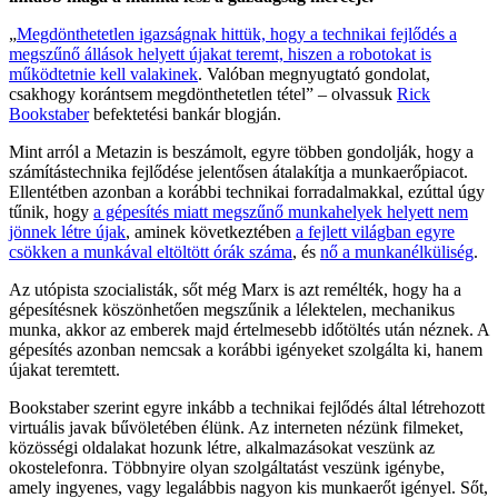
„
Megdönthetetlen igazságnak hittük, hogy a technikai fejlődés a
megszűnő állások helyett újakat teremt, hiszen a robotokat is
működtetnie kell valakinek
. Valóban megnyugtató gondolat,
csakhogy korántsem megdönthetetlen tétel” – olvassuk
Rick
Bookstaber
befektetési bankár blogján.
Mint arról a Metazin is beszámolt, egyre többen gondolják, hogy a
számítástechnika fejlődése jelentősen átalakítja a munkaerőpiacot.
Ellentétben azonban a korábbi technikai forradalmakkal, ezúttal úgy
tűnik, hogy
a gépesítés miatt megszűnő munkahelyek helyett nem
jönnek létre újak
, aminek következtében
a fejlett világban egyre
csökken a munkával eltöltött órák száma
, és
nő a munkanélküliség
.
Az utópista szocialisták, sőt még Marx is azt remélték, hogy ha a
gépesítésnek köszönhetően megszűnik a lélektelen, mechanikus
munka, akkor az emberek majd értelmesebb időtöltés után néznek. A
gépesítés azonban nemcsak a korábbi igényeket szolgálta ki, hanem
újakat teremtett.
Bookstaber szerint egyre inkább a technikai fejlődés által létrehozott
virtuális javak bűvöletében élünk. Az interneten nézünk filmeket,
közösségi oldalakat hozunk létre, alkalmazásokat veszünk az
okostelefonra. Többnyire olyan szolgáltatást veszünk igénybe,
amely ingyenes, vagy legalábbis nagyon kis munkaerőt igényel. Sőt,