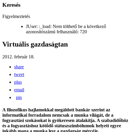
Keresés
Figyelmeztetés
JUser: :_load: Nem tölthető be a következő
azonosítószámú felhasználó: 720
Virtuális gazdaságtan
2012. február 18.
share
tweet
plus
email
pin
A filozofikus hajlamokkal megáldott bankár szerint az
informatikai forradalom nemcsak a munka világát, de a
fogyasztási szokásokat is gyökeresen átalakítja. A szabadidőhöz
és a fogyasztáshoz kötődő státuszszimbólumok helyett egyre
inkább maga a munka lesz a gazdagság mércéje.