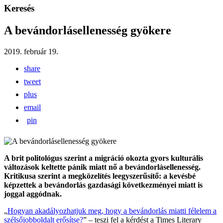
Keresés
A bevándorlásellenesség gyökere
2019. február 19.
share
tweet
plus
email
pin
A brit politológus szerint a migráció okozta gyors kulturális
változások keltette pánik miatt nő a bevándorlásellenesség.
Kritikusa szerint a megközelítés leegyszerűsítő: a kevésbé
képzettek a bevándorlás gazdasági következményei miatt is
joggal aggódnak.
„
Hogyan akadályozhatjuk meg, hogy a bevándorlás miatti félelem a
szélsőjobboldalt erősítse?
” – teszi fel a kérdést a Times Literary