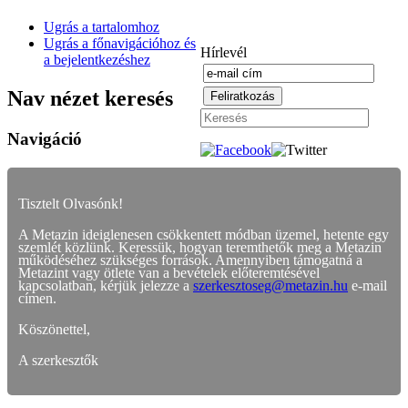
Ugrás a tartalomhoz
Ugrás a főnavigációhoz és
Hírlevél
a bejelentkezéshez
Nav nézet keresés
Navigáció
Tisztelt Olvasónk!
A Metazin ideiglenesen csökkentett módban üzemel, hetente egy
szemlét közlünk. Keressük, hogyan teremthetők meg a Metazin
működéséhez szükséges források. Amennyiben támogatná a
Metazint vagy ötlete van a bevételek előteremtésével
kapcsolatban, kérjük jelezze a
szerkesztoseg@metazin.hu
e-mail
címen.
Köszönettel,
A szerkesztők