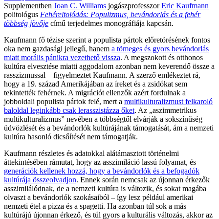
Supplementben
Joan C. Williams
jogászprofesszor
Eric Kaufmann
politológus
Fehéreltolódás: Populizmus, bevándorlás és a fehér
többség jövője
című terjedelmes monográfiája kapcsán.
Kaufmann fő tézise szerint a populista pártok előretörésének fontos
oka nem gazdasági jellegű, hanem
a tömeges és gyors bevándorlás
miatt morális pánikra vezethető vissza
. A megszokott és otthonos
kultúra elvesztése miatti aggodalom azonban nem keverendő össze a
rasszizmussal – figyelmeztet Kaufmann. A szerző emlékeztet rá,
hogy a 19. század Amerikájában az íreket és a zsidókat sem
tekintették fehérnek. A migrációt ellenzők azért fordulnak a
jobboldali populista pártok felé, mert a
multikulturalizmust felkaroló
baloldal leginkább csak lerasszistázza őket
. Az „aszimmetrikus
multikulturalizmus” nevében a többségtől elvárják a sokszínűség
üdvözlését és a bevándorlók kultúrájának támogatását, ám a nemzeti
kultúra hasonló dicsőítését nem támogatják.
Kaufmann részletes és adatokkal alátámasztott történelmi
áttekintésében rámutat, hogy az asszimiláció lassú folyamat, és
generációk kellenek hozzá, hogy a bevándorlók és a befogadók
kultúrája összeolvadjon
. Ennek során nemcsak az újonnan érkezők
asszimilálódnak, de a nemzeti kultúra is változik, és sokat magába
olvaszt a bevándorlók szokásaiból – így lesz például amerikai
nemzeti étel a pizza és a spagetti. Ha azonban túl sok a más
kultúrájú újonnan érkező, és túl gyors a kulturális változás, akkor az