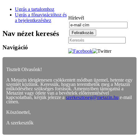
Ugrás a tartalomhoz
Ugrás a főnavigációhoz és
Hírlevél
a bejelentkezéshez
Nav nézet keresés
Navigáció
Tisztelt Olvasónk!
A Metazin ideiglenesen csökkentett módban üzemel, hetente egy
szemlét közlünk. Keressük, hogyan teremthetők meg a Metazin
működéséhez szükséges források. Amennyiben támogatná a
Metazint vagy ötlete van a bevételek előteremtésével
kapcsolatban, kérjük jelezze a
szerkesztoseg@metazin.hu
e-mail
címen.
Köszönettel,
A szerkesztők