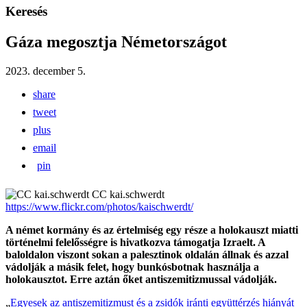
Keresés
Gáza megosztja Németországot
2023. december 5.
share
tweet
plus
email
pin
CC kai.schwerdt
https://www.flickr.com/photos/kaischwerdt/
A német kormány és az értelmiség egy része a holokauszt miatti
történelmi felelősségre is hivatkozva támogatja Izraelt. A
baloldalon viszont sokan a palesztinok oldalán állnak és azzal
vádolják a másik felet, hogy bunkósbotnak használja a
holokausztot. Erre aztán őket antiszemitizmussal vádolják.
„
Egyesek az antiszemitizmust és a zsidók iránti együttérzés hiányát