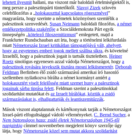
lehetett ilyesmit
hallani, ma viszont már baloldali értelmiségiektől is,
meg persze a palesztinpárti tüntetőktől.
Slavoj Zizek
szlovén
celebfilozófus a „
holokauszttal kapcsolatos rögeszmével
”
magyarázta, hogy szerinte a németek közönyösen szemlélik a
palesztinok szenvedését.
Susan Neimann
baloldali filozófus,
a német
emlékezetpolitika szakértője
a Szociáldemokrata Párt egyik
ünnepségén „
kötelező filoszemitizmust
” emlegetett, majd a
Frankfurter Rundschauban azt írta, hogy a történelmi lelkifurdalás
miatt
Németország Izrael kritikátlan támogatójává vált, ahelyett,
hogy az egyetemes emberi jogok mellett szállna síkra
, és követelné
Izraeltől, hogy a palesztinok jogait is tartsák tiszteletben.
Heiner
Roetz
sinológus egyenesen azzal vádolja Németországot, hogy
a
palesztinok rovására igyekszik tisztára mosni lelkiismeretér
.
Deborah
Feldman
Berlinben élő zsidó származású amerikai író hasonló
szellemben nyilatkozva bírálta a német kormányt amiért
a
holokausztért viselt felelősség miatt szemet huny a palesztinok
jogainak sárba tiprása felett
. Feldman szerint a palesztinokkal
szolidaritást mutatókat és
az Izraelt bírálókat, köztük a zsidó
származásúakat is, elhallgattatják és leantiszemitázzák
.
Mások viszont alaptalannak és kártékonynak tarják a Németországot
Izrael-párti elfogultsággal vádoló véleményeket.
C. Bernd Sucher
, a
Nem biztonságos haza: zsidó életek Németországban 1945-től
napjainkig
címmel novemberben megjelent könyv szerzője úgy
látja, hogy
Németország közel sem mutat akkora szolidaritást