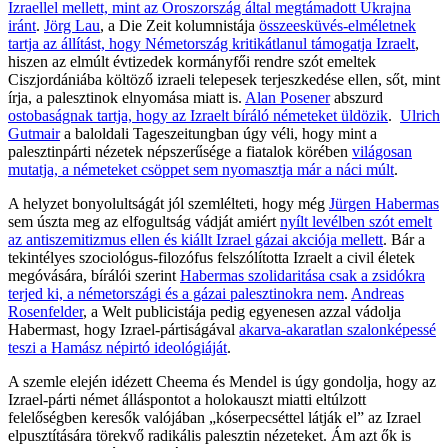
Izraellel mellett, mint az Oroszország által megtámadott Ukrajna
iránt
.
Jörg Lau
, a Die Zeit kolumnistája
összeesküvés-elméletnek
tartja az állítást, hogy Németország kritikátlanul támogatja Izraelt
,
hiszen az elmúlt évtizedek kormányfői rendre szót emeltek
Ciszjordániába költöző izraeli telepesek terjeszkedése ellen, sőt, mint
írja, a palesztinok elnyomása miatt is.
Alan Posener
abszurd
ostobaságnak tartja, hogy az Izraelt bíráló németeket üldözik
.
Ulrich
Gutmair
a baloldali Tageszeitungban úgy véli, hogy mint a
palesztinpárti nézetek népszerűsége a fiatalok körében
világosan
mutatja, a németeket csöppet sem nyomasztja már a náci múlt
.
A helyzet bonyolultságát jól szemlélteti, hogy még
Jürgen Habermas
sem úszta meg az elfogultság vádját amiért
nyílt levélben szót emelt
az antiszemitizmus ellen és kiállt Izrael gázai akciója mellett
. Bár a
tekintélyes szociológus-filozófus felszólította Izraelt a civil életek
megóvására, bírálói szerint
Habermas szolidaritása csak a zsidókra
terjed ki, a németországi és a gázai palesztinokra nem
.
Andreas
Rosenfelder
, a Welt publicistája pedig egyenesen azzal vádolja
Habermast, hogy Izrael-pártiságával
akarva-akaratlan szalonképessé
teszi a Hamász népirtó ideológiáját
.
A szemle elején idézett Cheema és Mendel is úgy gondolja, hogy az
Izrael-párti német álláspontot a holokauszt miatti eltúlzott
felelőségben keresők valójában „kóserpecséttel látják el” az Izrael
elpusztítására törekvő radikális palesztin nézeteket. Ám azt ők is