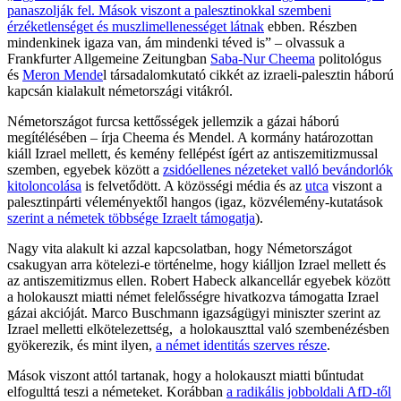
panaszolják fel. Mások viszont a palesztinokkal szembeni
érzéketlenséget és muszlimellenességet látnak
ebben. Részben
mindenkinek igaza van, ám mindenki téved is” – olvassuk a
Frankfurter Allgemeine Zeitungban
Saba-Nur Cheema
politológus
és
Meron Mende
l társadalomkutató cikkét az izraeli-palesztin háború
kapcsán kialakult németországi vitákról.
Németországot furcsa kettősségek jellemzik a gázai háború
megítélésében – írja Cheema és Mendel. A kormány határozottan
kiáll Izrael mellett, és kemény fellépést ígért az antiszemitizmussal
szemben, egyebek között a
zsidóellenes nézeteket valló bevándorlók
kitoloncolása
is felvetődött. A közösségi média és az
utca
viszont a
palesztinpárti véleményektől hangos (igaz, közvélemény-kutatások
szerint a németek többsége Izraelt támogatja
).
Nagy vita alakult ki azzal kapcsolatban, hogy Németországot
csakugyan arra kötelezi-e történelme, hogy kiálljon Izrael mellett és
az antiszemitizmus ellen. Robert Habeck alkancellár egyebek között
a holokauszt miatti német felelősségre hivatkozva támogatta Izrael
gázai akcióját. Marco Buschmann igazságügyi miniszter szerint az
Izrael melletti elkötelezettség, a holokauszttal való szembenézésben
gyökerezik, és mint ilyen,
a német identitás szerves része
.
Mások viszont attól tartanak, hogy a holokauszt miatti bűntudat
elfogulttá teszi a németeket. Korábban
a radikális jobboldali AfD-től